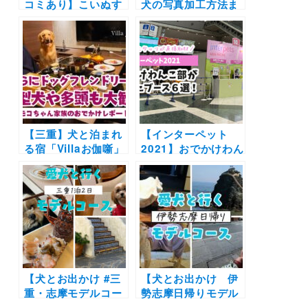
コミあり】こいぬす
犬の写真加工方法ま
てっぷの中身や評判
とめ！耳ミッキーや
は？気になる内容を
LINEのスタンプも |
月齢別について調べ
おすすめのスマホ写
てみた！お得な定期
真アプリの紹介〜有
購入で毎月しつけと
料プレミアム機能1
発見を楽しもう♪
年分が当たるフォト
コンテスト開催中〜
【三重】犬と泊まれ
【インターペット
る宿「Villaお伽噺」
2021】おでかけわん
がさらにドッグフレ
こ部が注目したブー
ンドリーに！大型犬
ス６選！ | わんこと
や多頭もウェルカム
乗れる自転車や新発
| 実際のレポート付
売のお散歩記録サー
き
ビスなど画像付きで
ご紹介！
【犬とお出かけ #三
【犬とお出かけ 伊
重・志摩モデルコー
勢志摩日帰りモデル
ス】愛犬と海の幸を
コース】歴史ある町