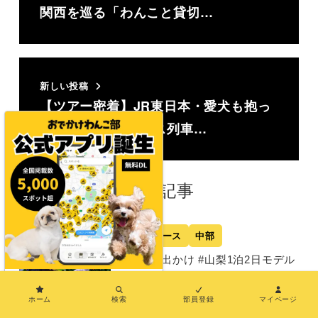
関西を巡る「わんこと貸切…
新しい投稿
【ツアー密着】JR東日本・愛犬も抱っ
こでOK！ケージレス列車…
関連記事
モデルコース
中部
【犬とお出かけ #山梨1泊2日モデル
コース】愛犬と富士山やほうとうを
×
大満喫！浅間茶屋～Rakuten STAY
ホーム
検索
部員登録
マイページ
富士 河口湖駅～山中湖花の都公園