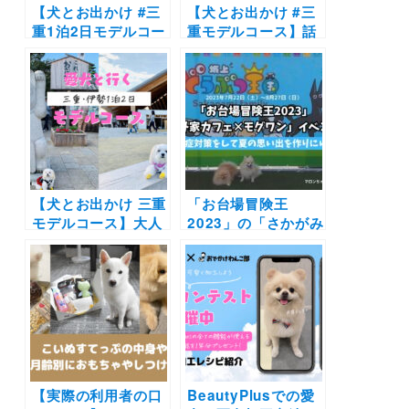
【犬とお出かけ #三
【犬とお出かけ #三
重1泊2日モデルコー
重モデルコース】話
ス】愛犬と江戸時代
題のVISONや伊勢で
や地中海の景色の中
釜炊き土鍋ごはんを
でお写んぽを楽しも
愛犬と満喫！VISON
う！！伊勢神宮～お
〜松阪わんわんパラ
かげ横丁～志摩地中
ダイス〜おかげ横丁
海村コース
〜野あそび棚コース
【犬とお出かけ 三重
「お台場冒険王
モデルコース】大人
2023」の「さかがみ
気の伊勢エリアを愛
家カフェ×モグワ
犬と楽しもう！
ン」イベント詳細！
VISON〜伊勢神宮〜
実際のレポやメニュ
おかげ横丁〜鳥羽わ
ー・グッズを紹介
んわんパラダイス
【実際の利用者の口
BeautyPlusでの愛