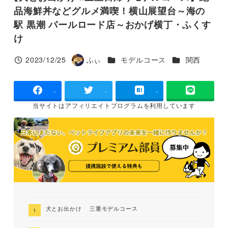
品海鮮丼などグルメ満喫！横山展望台～海の
駅 黒潮 パールロード店～おかげ横丁・ふくす
け
カテゴリー
カテゴリー
2023/12/25
ふぃ
モデルコース
関西
投稿日
著
者
-
-
-
当サイトは
アフィリエイトプログラムを
利用しています
犬とお出かけ 三重モデルコース