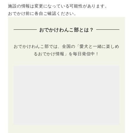
施設の情報は変更になっている可能性があります。
堪能＆コテージで宿
と宝石を巡る！おか
泊プラン | 海女小屋
げ横丁～コクリコル
おでかけ前に各自ご確認ください。
磯人～志摩地中海村
ージュ～二見興玉神
～奥志摩アクアフォ
社～ミキモト真珠島
おでかけわんこ部とは？
レスト～ともやま展
望台
おでかけわんこ部では、全国の「愛犬と一緒に楽しめ
るおでかけ情報」を毎日発信中！