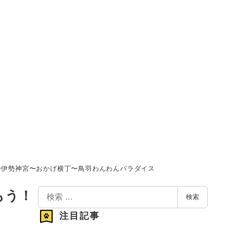
N〜伊勢神宮〜おかげ横丁〜鳥羽わんわんパラダイス
検
もう！
検索
索
注目記事