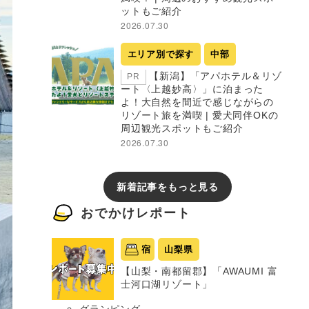
ットもご紹介
2026.07.30
エリア別で探す
中部
【新潟】「アパホテル＆リゾ
PR
ート〈上越妙高〉」に泊まった
よ！大自然を間近で感じながらの
リゾート旅を満喫 | 愛犬同伴OKの
周辺観光スポットもご紹介
2026.07.30
新着記事をもっと見る
おでかけレポート
宿
山梨県
【山梨・南都留郡】「AWAUMI 富
士河口湖リゾート」
グランピング