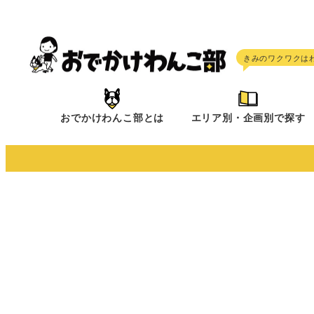
メ
イ
ン
コ
ン
テ
おでかけわんこ部とは
エリア別・企画別で探す
ン
ツ
へ
移
動