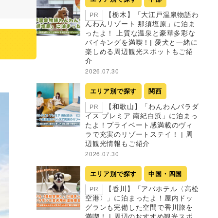
【栃木】「大江戸温泉物語わ
PR
んわんリゾート 那須塩原」に泊ま
ったよ！ 上質な温泉と豪華多彩な
バイキングを満喫！| 愛犬と一緒に
楽しめる周辺観光スポットもご紹
介
2026.07.30
エリア別で探す
関西
【和歌山】「わんわんパラダ
PR
イス プレミア 南紀白浜」に泊まっ
たよ！プライベート感満載のヴィ
ラで充実のリゾートステイ！ | 周
辺観光情報もご紹介
2026.07.30
エリア別で探す
中国・四国
【香川】「アパホテル〈高松
PR
空港〉」に泊まったよ！屋内ドッ
グランも完備した空間で香川旅を
満喫！ | 周辺のおすすめ観光スポ