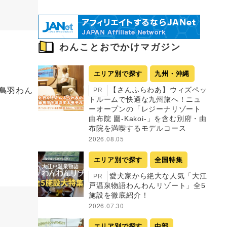
わんことおでかけマガジン
エリア別で探す
九州・沖縄
鳥羽わん
【さんふらわあ】ウィズペッ
PR
トルームで快適な九州旅へ！ニュ
ーオープンの「レジーナリゾート
由布院 圍-Kakoi-」を含む別府・由
布院を満喫するモデルコース
2026.08.05
エリア別で探す
全国特集
愛犬家から絶大な人気「大江
PR
戸温泉物語わんわんリゾート」全5
施設を徹底紹介！
2026.07.30
エリア別で探す
中部