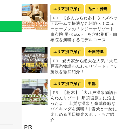
エリア別で探す
九州・沖縄
【さんふらわあ】ウィズペッ
PR
トルームで快適な九州旅へ！ニュ
ーオープンの「レジーナリゾート
由布院 圍-Kakoi-」を含む別府・由
布院を満喫するモデルコース
エリア別で探す
全国特集
愛犬家から絶大な人気「大江
PR
戸温泉物語わんわんリゾート」全5
施設を徹底紹介！
エリア別で探す
中部
【栃木】「大江戸温泉物語わ
PR
んわんリゾート 那須塩原」に泊ま
ったよ！ 上質な温泉と豪華多彩な
バイキングを満喫！| 愛犬と一緒に
楽しめる周辺観光スポットもご紹
介
PR