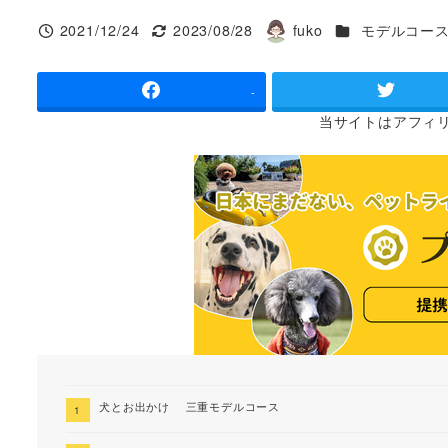
カテゴリー
2021/12/24
2023/08/28
fuko
モデルコー
投稿日
更新日
著
者
-
当サイトは
アフィ
犬とお出かけ 三重モデルコース