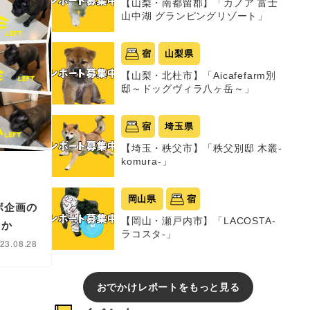
【山梨・南都留郡】「カノア 富士
山中湖 グランピングリゾート」
宿
山梨県
【山梨・北杜市】「Aicafefarm別
邸～ドッグヴィラ八ヶ岳～」
宿
埼玉県
【埼玉・秩父市】「秩父別邸 木叢-
komura-」
岡山県
宿
ボ企画の
【岡山・瀬戸内市】「LACOSTA-
るか
ラコスタ-」
23.08.28
おでかけレポートをもっと見る