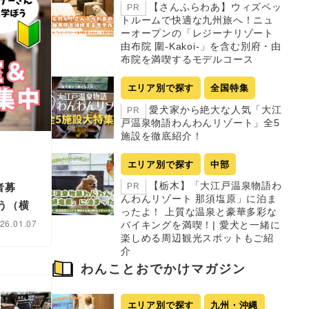
【さんふらわあ】ウィズペッ
PR
トルームで快適な九州旅へ！ニュ
ーオープンの「レジーナリゾート
由布院 圍-Kakoi-」を含む別府・由
布院を満喫するモデルコース
エリア別で探す
全国特集
愛犬家から絶大な人気「大江
PR
戸温泉物語わんわんリゾート」全5
施設を徹底紹介！
エリア別で探す
中部
【栃木】「大江戸温泉物語わ
者募
PR
んわんリゾート 那須塩原」に泊ま
う（横
ったよ！ 上質な温泉と豪華多彩な
26.01.07
バイキングを満喫！| 愛犬と一緒に
楽しめる周辺観光スポットもご紹
介
わんことおでかけマガジン
エリア別で探す
九州・沖縄