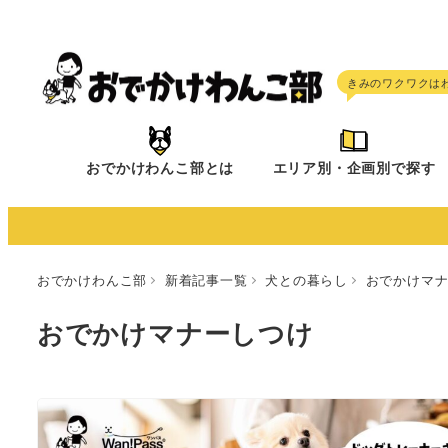
メ
イ
ン
コ
ン
テ
おでかけわんこ部とは
エリア別・企画別で探す
ン
ツ
へ
移
おでかけわんこ部
新着記事一覧
犬との暮らし
おでかけマ
動
おでかけマナーしつけ