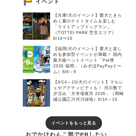
イベント
【兵庫/犬のイベント】愛犬ときら
めく夏のナイトタイムを楽しむ
「ライトアップドッグラン」
（TOTTEI PARK 芝生エリア）
8/14〜16
【福岡/犬のイベント】愛犬と楽し
める参加型イベントが満載！ 国内
最大級ペットイベント「Pet博
2026 福岡」（みずほPayPayドー
ム）8/8～9
【8/14～15/犬のイベント】マルシ
ェやアクティビティも！ 河川敷で
夕涼み「犬市場夜市 2026」（岡崎
城公園乙川河川緑地）8/14～15
イベントをもっと見る
おでかけわんこ部でPRしたい