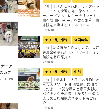
【さんふらわあ】ウィズペッ
PR
トルームで快適な九州旅へ！ニュ
ーオープンの「レジーナリゾート
由布院 圍-Kakoi-」を含む別府・由
布院を満喫するモデルコース
2026.08.05
エリア別で探す
全国特集
愛犬家から絶大な人気「大江
PR
戸温泉物語わんわんリゾート」全5
施設を徹底紹介！
2026.07.30
マナーア
エリア別で探す
中部
のカフ
25.12.28
【栃木】「大江戸温泉物語わ
PR
んわんリゾート 那須塩原」に泊ま
ったよ！ 上質な温泉と豪華多彩な
バイキングを満喫！| 愛犬と一緒に
楽しめる周辺観光スポットもご紹
介
2026.07.30