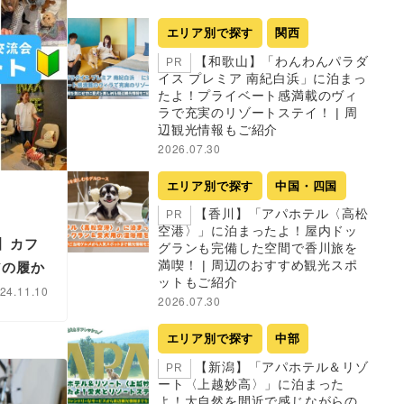
エリア別で探す
関西
【和歌山】「わんわんパラダ
PR
イス プレミア 南紀白浜」に泊まっ
たよ！プライベート感満載のヴィ
ラで充実のリゾートステイ！ | 周
辺観光情報もご紹介
2026.07.30
エリア別で探す
中国・四国
【香川】「アパホテル〈高松
PR
空港〉」に泊まったよ！屋内ドッ
】カフ
グランも完備した空間で香川旅を
満喫！ | 周辺のおすすめ観光スポ
アの履か
ットもご紹介
24.11.10
2026.07.30
エリア別で探す
中部
【新潟】「アパホテル＆リゾ
PR
ート〈上越妙高〉」に泊まった
よ！大自然を間近で感じながらの