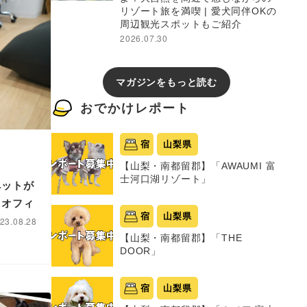
リゾート旅を満喫 | 愛犬同伴OKの
周辺観光スポットもご紹介
2026.07.30
マガジンをもっと読む
おでかけレポート
宿
山梨県
【山梨・南都留郡】「AWAUMI 富
士河口湖リゾート」
ペットが
イオフィ
宿
山梨県
23.08.28
【山梨・南都留郡】「THE
DOOR」
宿
山梨県