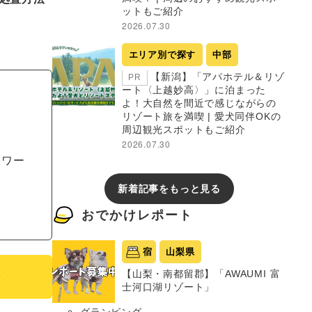
ットもご紹介
2026.07.30
エリア別で探す
中部
【新潟】「アパホテル＆リゾ
PR
ート〈上越妙高〉」に泊まった
よ！大自然を間近で感じながらの
リゾート旅を満喫 | 愛犬同伴OKの
周辺観光スポットもご紹介
2026.07.30
ラワー
新着記事をもっと見る
おでかけレポート
宿
山梨県
【山梨・南都留郡】「AWAUMI 富
士河口湖リゾート」
グランピング