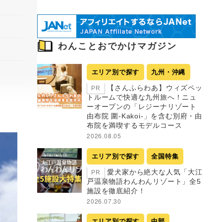
わんことおでかけマガジン
エリア別で探す
九州・沖縄
【さんふらわあ】ウィズペッ
PR
トルームで快適な九州旅へ！ニュ
ーオープンの「レジーナリゾート
由布院 圍-Kakoi-」を含む別府・由
布院を満喫するモデルコース
2026.08.05
エリア別で探す
全国特集
愛犬家から絶大な人気「大江
PR
戸温泉物語わんわんリゾート」全5
施設を徹底紹介！
2026.07.30
エリア別で探す
中部