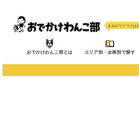
メ
イ
ン
コ
ン
テ
おでかけわんこ部とは
エリア別・企画別で探す
ン
ツ
へ
移
動