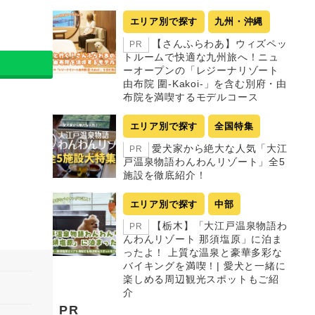
エリア別で探す
九州・沖縄
【さんふらわあ】ウィズペッ
PR
トルームで快適な九州旅へ！ニュ
ーオープンの「レジーナリゾート
由布院 圍-Kakoi-」を含む別府・由
布院を満喫するモデルコース
エリア別で探す
全国特集
愛犬家から絶大な人気「大江
PR
戸温泉物語わんわんリゾート」全5
施設を徹底紹介！
エリア別で探す
中部
【栃木】「大江戸温泉物語わ
PR
んわんリゾート 那須塩原」に泊ま
ったよ！ 上質な温泉と豪華多彩な
バイキングを満喫！| 愛犬と一緒に
楽しめる周辺観光スポットもご紹
介
PR