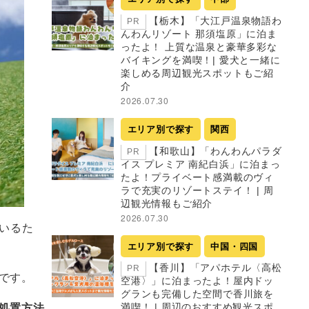
【栃木】「大江戸温泉物語わ
PR
んわんリゾート 那須塩原」に泊ま
ったよ！ 上質な温泉と豪華多彩な
バイキングを満喫！| 愛犬と一緒に
楽しめる周辺観光スポットもご紹
介
2026.07.30
エリア別で探す
関西
【和歌山】「わんわんパラダ
PR
イス プレミア 南紀白浜」に泊まっ
たよ！プライベート感満載のヴィ
ラで充実のリゾートステイ！ | 周
辺観光情報もご紹介
2026.07.30
いるた
エリア別で探す
中国・四国
【香川】「アパホテル〈高松
PR
です。
空港〉」に泊まったよ！屋内ドッ
グランも完備した空間で香川旅を
処置方法
満喫！ | 周辺のおすすめ観光スポ