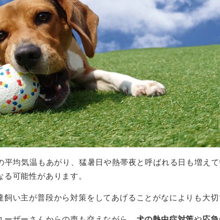
の平均気温もあがり、猛暑日や熱帯夜と呼ばれる日も増えて
なる可能性があります。
達飼い主が普段から対策をしてあげることがなによりも大切
ユーザーさんからの声も交えながら、
犬の熱中症対策
や
応急