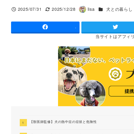
カテゴリー
2025/07/31
2025/12/28
lisa
犬との暮らし
投稿日
更新日
著
者
-
当サイトは
アフィ
【獣医師監修】犬の熱中症の症状と危険性