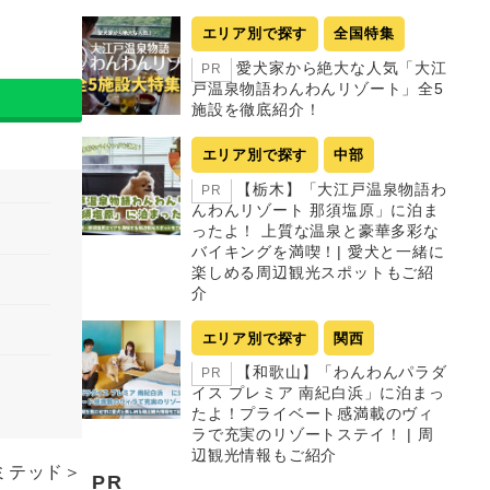
エリア別で探す
全国特集
愛犬家から絶大な人気「大江
PR
戸温泉物語わんわんリゾート」全5
施設を徹底紹介！
エリア別で探す
中部
【栃木】「大江戸温泉物語わ
PR
んわんリゾート 那須塩原」に泊ま
ったよ！ 上質な温泉と豪華多彩な
バイキングを満喫！| 愛犬と一緒に
楽しめる周辺観光スポットもご紹
介
エリア別で探す
関西
【和歌山】「わんわんパラダ
PR
イス プレミア 南紀白浜」に泊まっ
たよ！プライベート感満載のヴィ
ラで充実のリゾートステイ！ | 周
辺観光情報もご紹介
ミテッド＞
PR