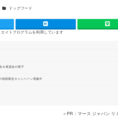
カテゴリー
ドッグフード
-
-
リエイトプログラムを
利用しています
会＆座談会の様子
」の初回限定キャンペーン実施中
＜PR：マース ジャパン リ