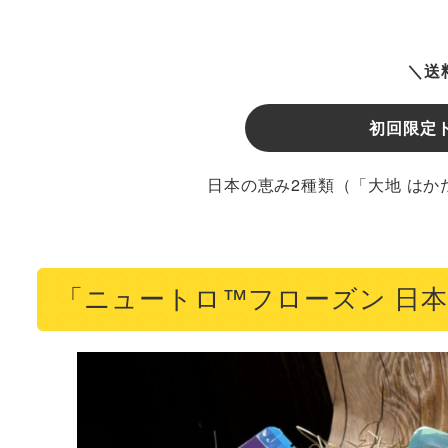
＼送
初回限定
日本の恵み2種類（「大地 はか
「ニュートロ™フローズン 日