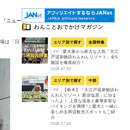
ド
「ニュー
わんことおでかけマガジン
会場は「日
エリア別で探す
全国特集
愛犬家から絶大な人気「大江
PR
戸温泉物語わんわんリゾート」全5
施設を徹底紹介！
2026.07.30
エリア別で探す
中部
【栃木】「大江戸温泉物語わ
PR
んわんリゾート 那須塩原」に泊ま
ったよ！ 上質な温泉と豪華多彩な
バイキングを満喫！| 愛犬と一緒に
楽しめる周辺観光スポットもご紹
介
2026.07.30