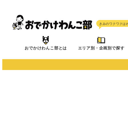
メ
イ
ン
コ
ン
テ
おでかけわんこ部とは
エリア別・企画別で探す
ン
ツ
へ
移
動