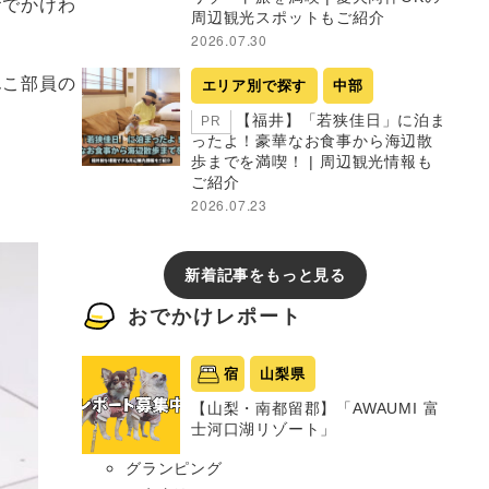
おでかけわ
周辺観光スポットもご紹介
2026.07.30
んこ部員の
エリア別で探す
中部
【福井】「若狭佳日」に泊ま
PR
ったよ！豪華なお食事から海辺散
歩までを満喫！ | 周辺観光情報も
ご紹介
2026.07.23
新着記事をもっと見る
おでかけレポート
宿
山梨県
【山梨・南都留郡】「AWAUMI 富
士河口湖リゾート」
グランピング