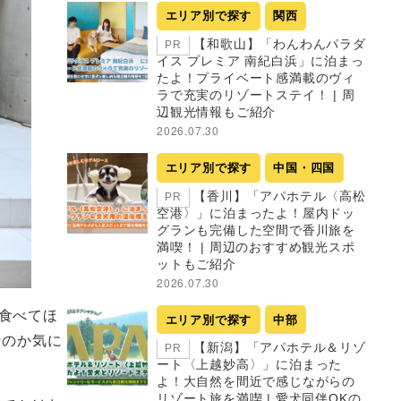
エリア別で探す
関西
【和歌山】「わんわんパラダ
PR
イス プレミア 南紀白浜」に泊まっ
たよ！プライベート感満載のヴィ
ラで充実のリゾートステイ！ | 周
辺観光情報もご紹介
2026.07.30
エリア別で探す
中国・四国
【香川】「アパホテル〈高松
PR
空港〉」に泊まったよ！屋内ドッ
グランも完備した空間で香川旅を
満喫！ | 周辺のおすすめ観光スポ
ットもご紹介
2026.07.30
食べてほ
エリア別で探す
中部
なのか気に
【新潟】「アパホテル＆リゾ
PR
ート〈上越妙高〉」に泊まった
よ！大自然を間近で感じながらの
リゾート旅を満喫 | 愛犬同伴OKの