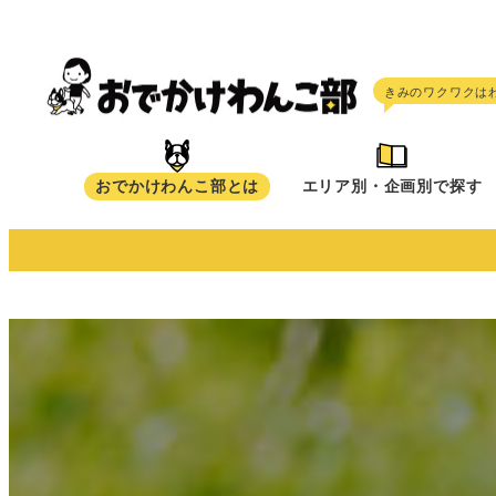
メ
イ
ン
コ
ン
テ
おでかけわんこ部とは
エリア別・企画別で探す
ン
ツ
へ
移
動