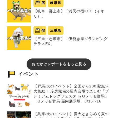
宿
岐阜県
【岐阜・郡上市】「満天の宿IORI（イオ
リ）」
宿
三重県
【三重・志摩市】「伊勢志摩グランピング
テラスEX」
おでかけレポートをもっと見る
イベント
【群馬/犬のイベント】全国から230店舗が
大集結！ 冷房完備の屋内会場で楽しむ「プ
レミアムドッグフェスタ in Gメッセ群馬」
（Gメッセ群馬 屋内展示場）8/15〜16
【兵庫/犬のイベント】愛犬ときらめく夏の