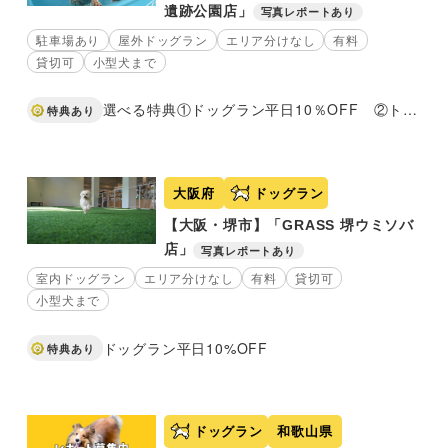
遺跡公園店」
写真レポートあり
駐車場あり
屋外ドッグラン
エリア分けなし
有料
貸切可
小型犬まで
選べる特典①ドッグラン平日10％OFF ②トリミングコースご利用のお客様限定！選べるオプションメニューサービス
特典あり
大阪府
ドッグラン
【大阪・堺市】「GRASS 堺ウミソバ
店」
写真レポートあり
室内ドッグラン
エリア分けなし
有料
貸切可
小型犬まで
ドッグラン平日10%OFF
特典あり
ドッグラン
和歌山県