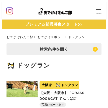
メ
イ
MENU
ン
プレミアム部員募集スタート>>
コ
ン
おでかけわんこ部
おでかけスポット
ドッグラン
テ
ン
検索条件を開く
ツ
へ
ドッグラン
移
動
大阪府
ドッグラン
【大阪・大阪市】「GRASS
DOG&CAT てんしば店」
写真レポートあり