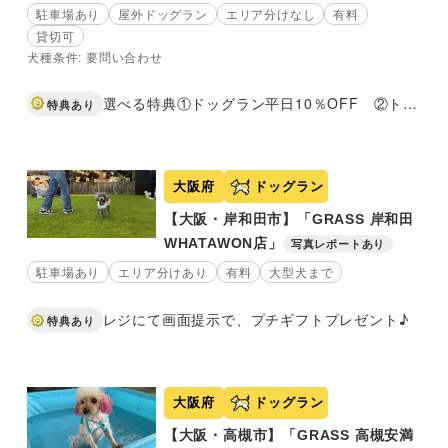
駐車場あり
屋外ドッグラン
エリア分けなし
有料
貸切可
犬種条件: 要問い合わせ
選べる特典①ドッグラン平日10％OFF ②トリミングコースご利用のお客様限定！選べるオプションメニューサービス
特典あり
大阪府
ドッグラン
【大阪・岸和田市】「GRASS 岸和田
WHATAWON店」
写真レポートあり
駐車場あり
エリア分けあり
有料
大型犬まで
レジにて画面提示で、プチギフトプレゼント♪
特典あり
大阪府
ドッグラン
【大阪・高槻市】「GRASS 高槻安満