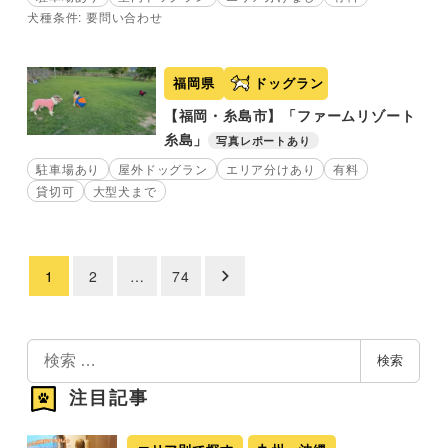
犬種条件: 要問い合わせ
福岡県
ドッグラン
【福岡・糸島市】「ファームリゾート
糸島」
写真レポートあり
駐車場あり
屋外ドッグラン
エリア分けあり
有料
貸切可
大型犬まで
1
2
…
74
投
稿
の
検
検索
索
ペ
注目記事
ー
ジ