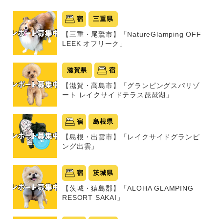
宿
三重県
【三重・尾鷲市】「NatureGlamping OFF
LEEK オフリーク」
滋賀県
宿
【滋賀・高島市】「グランピングスパリゾ
ート レイクサイドテラス琵琶湖」
宿
島根県
【島根・出雲市】「レイクサイドグランピ
ング出雲」
宿
茨城県
【茨城・猿島郡】「ALOHA GLAMPING
RESORT SAKAI」