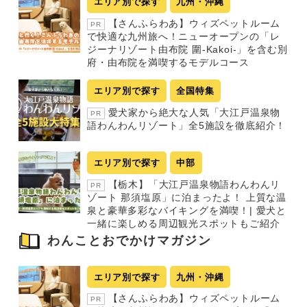
エリア別で探す
九州・沖縄
送
【さんふらわあ】ウィズペットルーム
PR
り
で快適な九州旅へ！ニューオープンの「レ
ジーナリゾート由布院 圍-Kakoi-」を含む別
府・由布院を満喫するモデルコース
エリア別で探す
全国特集
愛犬家から絶大な人気「大江戸温泉物
PR
語わんわんリゾート」全5施設を徹底紹介！
エリア別で探す
中部
【栃木】「大江戸温泉物語わんわんリ
PR
ゾート 那須塩原」に泊まったよ！ 上質な温
泉と豪華多彩なバイキングを満喫！| 愛犬と
一緒に楽しめる周辺観光スポットもご紹介
わんことおでかけマガジン
エリア別で探す
九州・沖縄
【さんふらわあ】ウィズペットルーム
PR