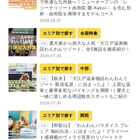
で快適な九州旅へ！ニューオープンの「レ
ジーナリゾート由布院 圍-Kakoi-」を含む別
府・由布院を満喫するモデルコース
2026.08.07
エリア別で探す
全国特集
愛犬家から絶大な人気「大江戸温泉物
PR
語わんわんリゾート」全5施設を徹底紹介！
2026.07.30
エリア別で探す
中部
【栃木】「大江戸温泉物語わんわんリ
PR
ゾート 那須塩原」に泊まったよ！ 上質な温
泉と豪華多彩なバイキングを満喫！| 愛犬と
一緒に楽しめる周辺観光スポットもご紹介
2026.07.30
エリア別で探す
関西
【和歌山】「わんわんパラダイス プレ
PR
ミア 南紀白浜」に泊まったよ！プライベー
ト感満載のヴィラで充実のリゾートステ