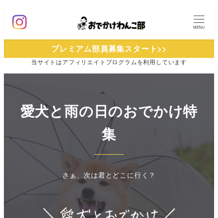
メ
イ
MENU
ン
プレミアム部員募集スタート>>
コ
当サイトは
アフィリエイトプログラムを
利用しています
ン
テ
ン
ツ
愛犬と雨の日のおでかけ特
へ
集
移
動
さぁ、次は君とどこに行く？