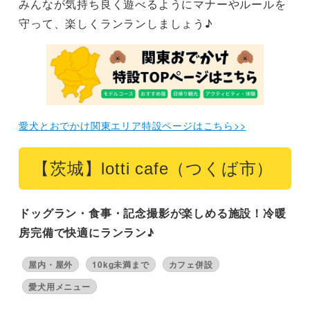
みんなが気持ち良く遊べるようにマナーやルールを
【閉店】【神奈川】DSシェアドックラン（横浜市）
守って、楽しくランランしましょう♪
まとめ
愛犬とおでかけ関東エリア特設ページはこちら>>
【茨城】lotti cafe（つくば市）
ドッグラン・食事・記念撮影が楽しめる施設！冷暖
房完備で快適にランラン♪
屋内・屋外
10kg未満まで
カフェ併設
愛犬用メニュー