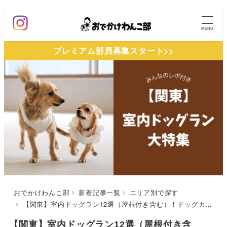
メ
イ
MENU
ン
プレミアム部員募集スタート>>
コ
ン
テ
ン
ツ
へ
移
動
おでかけわんこ部
新着記事一覧
エリア別で探す
【関東】室内ドッグラン12選（屋根付き含む）！ドッグカフェ併設やフォトブース設置などを厳選（おでかけレポートあり）
【関東】室内ドッグラン12選（屋根付き含