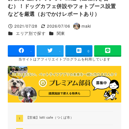
む）！ドッグカフェ併設やフォトブース設置
などを厳選（おでかけレポートあり）
2021/07/28
2026/07/06
maki
投稿日
更新日
著
カテゴリー
カテゴリー
エリア別で探す
関東
者
-
-
0
当サイトは
アフィリエイトプログラムを
利用しています
【茨城】lotti cafe（つくば市）