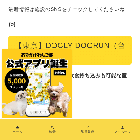
最新情報は施設のSNSをチェックしてくださいね
Instagram
【東京】DOGLY DOGRUN（台
東区）
時間制限なしで利用OK！飲食持ち込みも可能な室
内ドッグラン♪
屋内のみ
大型犬OK
×
ホーム
検索
部員登録
マイページ