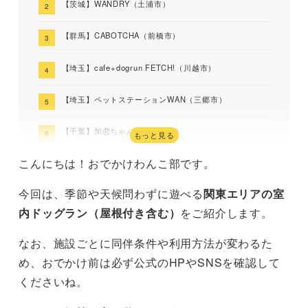
【茨城】WANDRY（土浦市）
【群馬】CABOTCHA（前橋市）
【埼玉】cafe+dogrun FETCH!（川越市）
【埼玉】ペットステーションWAN（三郷市）
【千葉】加恋ちゃん家（千葉市）
もっと見る
こんにちは！おでかけわんこ部です。
【東京】DOG SOCIALIZE CLUB（世田谷区）
今回は、季節や天候問わずに遊べる
関東エリアの室
【東京】DOGLY DOGRUN（台東区）
内ドッグラン（屋根付き含む）
をご紹介します。
【閉鎖】【東京】DOG TOWN AZUSAWA（板橋区）
なお、施設ごとに同伴条件や利用方法が変わるた
【東京】West Dog Park（福生市）
め、おでかけ前は必ず公式のHPやSNSを確認して
くださいね。
【神奈川】WANCOTT（横浜市）