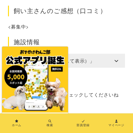
飼い主さんのご感想（口コミ）
<募集中>
施設情報
「information（タップして表示）」
施設のSNS
最新情報は施設のSNSをチェックしてくださいね
Instagram
Facebook
×
ホーム
検索
部員登録
マイページ
Dogrun &Cafe SORA（豊橋