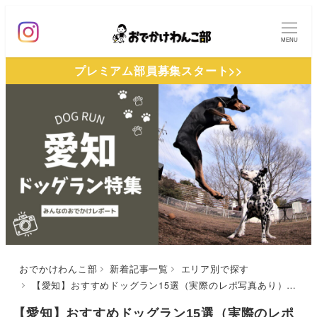
メ
イ
MENU
ン
プレミアム部員募集スタート>>
コ
ン
テ
ン
ツ
へ
移
動
おでかけわんこ部
新着記事一覧
エリア別で探す
【愛知】おすすめドッグラン15選（実際のレポ写真あり）無料のランやカフェ併設・足湯が完備された施設も！
【愛知】おすすめドッグラン15選（実際のレポ