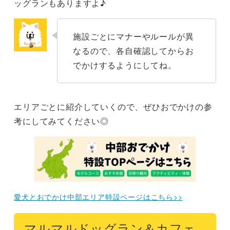
ッグランもありますよ♪
Dog Garden SPANIEL（犬山市）※完全予約制
常滑りんくうビーチ（常滑市）
施設ごとにマナーやルールが異
なるので、各自確認してからお
Dog Field Wowpark 腕白ファーム＆フィールド（一宮
でかけするようにしてね。
市）
Dog with（長久手市）
エリアごとに紹介していくので、ぜひおでかけの参
まとめ
考にしてみてください◎
愛犬とおでかけ中部エリア特設ページはこちら>>
マルマルドッグラン＆カフェ