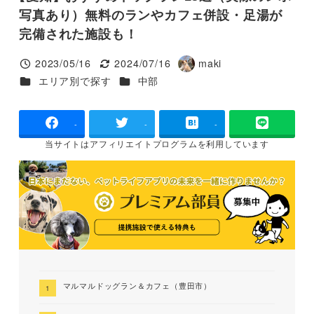
写真あり）無料のランやカフェ併設・足湯が
完備された施設も！
2023/05/16
2024/07/16
maki
投稿日
更新日
著
カテゴリー
カテゴリー
エリア別で探す
中部
者
-
-
-
当サイトは
アフィリエイトプログラムを
利用しています
マルマルドッグラン＆カフェ（豊田市）