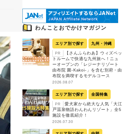
わんことおでかけマガジン
エリア別で探す
九州・沖縄
【さんふらわあ】ウィズペッ
PR
トルームで快適な九州旅へ！ニュ
ーオープンの「レジーナリゾート
由布院 圍-Kakoi-」を含む別府・由
布院を満喫するモデルコース
2026.08.07
エリア別で探す
全国特集
愛犬家から絶大な人気「大江
PR
戸温泉物語わんわんリゾート」全5
施設を徹底紹介！
2026.07.30
エリア別で探す
中部