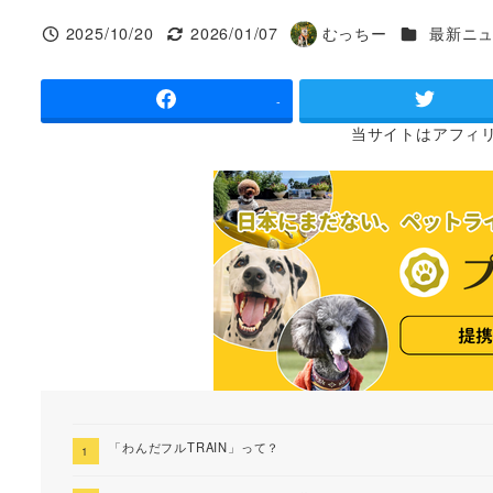
カテゴリー
2025/10/20
2026/01/07
むっちー
最新ニ
投稿日
更新日
著
者
-
当サイトは
アフィ
「わんだフルTRAIN」って？