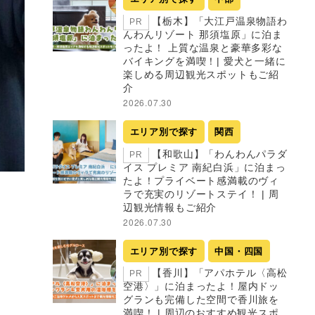
【栃木】「大江戸温泉物語わ
PR
んわんリゾート 那須塩原」に泊ま
ったよ！ 上質な温泉と豪華多彩な
バイキングを満喫！| 愛犬と一緒に
楽しめる周辺観光スポットもご紹
介
2026.07.30
エリア別で探す
関西
【和歌山】「わんわんパラダ
PR
イス プレミア 南紀白浜」に泊まっ
たよ！プライベート感満載のヴィ
ラで充実のリゾートステイ！ | 周
辺観光情報もご紹介
2026.07.30
エリア別で探す
中国・四国
【香川】「アパホテル〈高松
PR
空港〉」に泊まったよ！屋内ドッ
グランも完備した空間で香川旅を
満喫！ | 周辺のおすすめ観光スポ