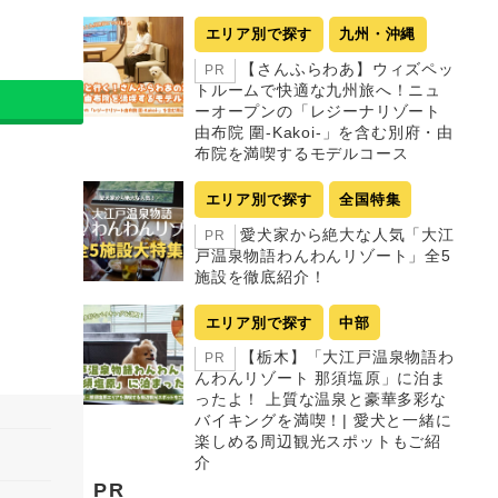
エリア別で探す
九州・沖縄
【さんふらわあ】ウィズペッ
PR
トルームで快適な九州旅へ！ニュ
ーオープンの「レジーナリゾート
由布院 圍-Kakoi-」を含む別府・由
布院を満喫するモデルコース
エリア別で探す
全国特集
愛犬家から絶大な人気「大江
PR
戸温泉物語わんわんリゾート」全5
施設を徹底紹介！
エリア別で探す
中部
【栃木】「大江戸温泉物語わ
PR
んわんリゾート 那須塩原」に泊ま
ったよ！ 上質な温泉と豪華多彩な
バイキングを満喫！| 愛犬と一緒に
楽しめる周辺観光スポットもご紹
介
PR