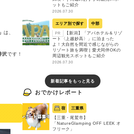
ットもご紹介
2026.07.30
エリア別で探す
中部
」
は、
【新潟】「アパホテル＆リゾ
PR
ート〈上越妙高〉」に泊まった
よ！大自然を間近で感じながらの
リゾート旅を満喫 | 愛犬同伴OKの
井沢
です！
周辺観光スポットもご紹介
2026.07.30
新着記事をもっと見る
おでかけレポート
宿
三重県
【三重・尾鷲市】
「NatureGlamping OFF LEEK オ
フリーク」