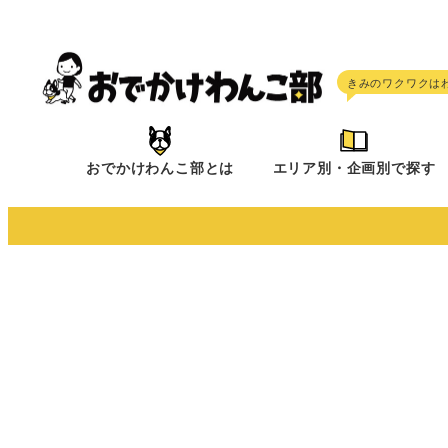
メ
イ
ン
コ
ン
テ
おでかけわんこ部とは
エリア別・企画別で探す
ン
ツ
へ
移
動