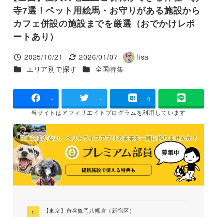
寺7選！ペット用絵馬・お守りがある施設から
カフェ併設の施設までを厳選（おでかけレポ
ートあり）
2025/10/21
2026/01/07
lisa
投稿日
更新日
著
カテゴリー
カテゴリー
エリア別で探す
全国特集
者
-
-
0
当サイトは
アフィリエイトプログラムを
利用しています
【東京】市谷亀岡八幡宮（新宿区）