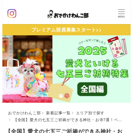
メ
イ
MENU
ン
プレミアム部員募集スタート>>
コ
ン
テ
ン
ツ
へ
移
動
おでかけわんこ部
新着記事一覧
エリア別で探す
【全国】愛犬の七五三ご祈祷ができる神社・お寺7選！ペット用絵馬・お守りがある施設からカフェ併設の施設までを厳選（おでかけレポートあり）
【全国】愛犬の七五三ご祈祷ができる神社・お