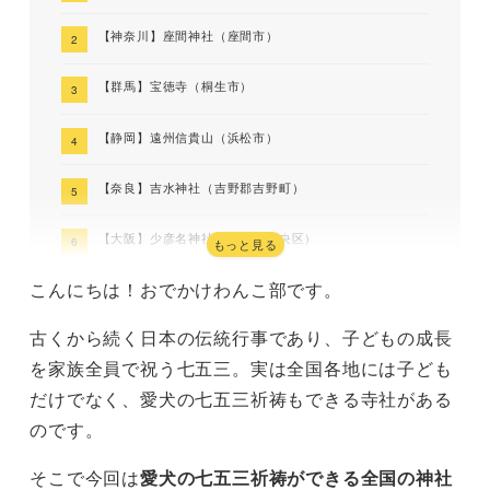
【神奈川】座間神社（座間市）
【群馬】宝徳寺（桐生市）
【静岡】遠州信貴山（浜松市）
【奈良】吉水神社（吉野郡吉野町）
【大阪】少彦名神社（大阪市中央区）
もっと見る
こんにちは！おでかけわんこ部です。
【和歌山】お寺ダイニング観音寺（和歌山市）
古くから続く日本の伝統行事であり、子どもの成長
まとめ
を家族全員で祝う七五三。実は全国各地には子ども
だけでなく、愛犬の七五三祈祷もできる寺社がある
のです。
そこで今回は
愛犬の七五三祈祷ができる全国の神社