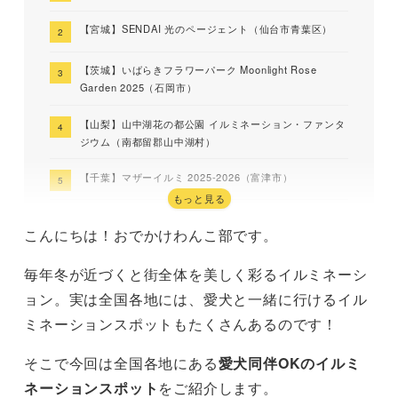
【宮城】SENDAI 光のページェント（仙台市青葉区）
【茨城】いばらきフラワーパーク Moonlight Rose
Garden 2025（石岡市）
【山梨】山中湖花の都公園 イルミネーション・ファンタ
ジウム（南都留郡山中湖村）
【千葉】マザーイルミ 2025-2026（富津市）
もっと見る
【東京】東京ミッドタウン MIDTOWN CHRISTMAS
こんにちは！おでかけわんこ部です。
2025（港区）
毎年冬が近づくと街全体を美しく彩るイルミネーシ
【神奈川】さがみ湖イルミリオン（相模原市）
ョン。実は全国各地には、愛犬と一緒に行けるイル
【静岡】伊豆ぐらんぱる公園 伊豆高原グランイルミ（伊
ミネーションスポットもたくさんあるのです！
東市）
そこで今回は全国各地にある
愛犬同伴OKのイルミ
【静岡】修善寺虹の郷イルミtheナイト2025（伊豆市）
ネーションスポット
をご紹介します。