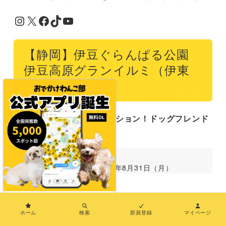
Instagram
X
Facebook
TikTok
YouTube
【静岡】伊豆ぐらんぱる公園
伊豆高原グランイルミ（伊東
市）
日本初の体験型イルミネーション！ドッグフレンド
リーな設備や施設も充実
【開催期間】
2025年11月7日（金）～2026年8月31日（月）
×
ホーム
検索
部員登録
マイページ