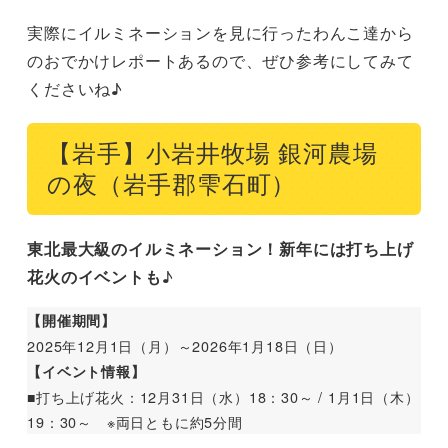
【静岡】ACAO FOREST CHRISTMAS 2025 – Royal
実際にイルミネーションを見に行ったわんこ達から
Winter Reflection -（熱海市）
のおでかけレポートあるので、ぜひ参考にしてみて
【愛知】138ウィンターイルミ（一宮市）
くださいね♪
【愛知】ラグーナイルミネーション 光と水のカーニバル
（蒲郡市）
【岩手】小岩井牧場 銀河農場
【京都】京都イルミネーション シナスタジアヒルズ（南
の夜（岩手郡雫石町）
丹市）
【大阪】ハーベストの丘 Wonder Night Hill 2025（堺
東北最大級のイルミネーション！新年には打ち上げ
市）
花火のイベントも
♪
【大阪】御堂筋イルミネーション2025（大阪市）
【開催期間】
【兵庫】神戸イルミナージュ2025（神戸市）
2025年12月1日（月）～2026年1月18日（日）
【イベント情報】
【和歌山】フェスタルーチェ（和歌山市）
■打ち上げ花火：12月31日（水）18：30～ / 1月1日（木）
19：30～ ※両日ともに約5分間
【広島】ひろしまドリミネーション（広島市）