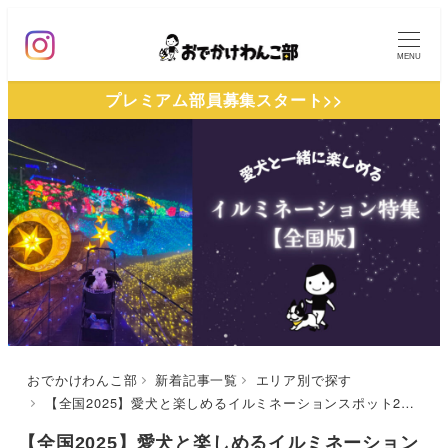
メ
イ
MENU
ン
プレミアム部員募集スタート>>
コ
ン
テ
ン
ツ
へ
移
動
おでかけわんこ部
新着記事一覧
エリア別で探す
【全国2025】愛犬と楽しめるイルミネーションスポット20選！イベント情報も満載 | わんこと冬の特別な景色に会いに行こう♪（おでかけレポートあり）
【全国2025】愛犬と楽しめるイルミネーション