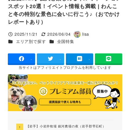
スポット20選！イベント情報も満載 | わんこ
と冬の特別な景色に会いに行こう♪（おでかけ
レポートあり）
2025/11/21
2026/06/04
lisa
投稿日
更新日
著
カテゴリー
カテゴリー
エリア別で探す
全国特集
者
-
-
-
当サイトは
アフィリエイトプログラムを
利用しています
【岩手】小岩井牧場 銀河農場の夜（岩手郡雫石町）