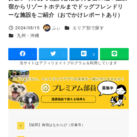
宿からリゾートホテルまでドッグフレンドリ
ーな施設をご紹介（おでかけレポートあり）
カテゴリー
2024/08/15
ふぃ
エリア別で探す
投稿日
著
カテゴリー
九州・沖縄
者
-
-
0
当サイトは
アフィリエイトプログラムを
利用しています
【福岡】御宿はなわらび（宗像市）