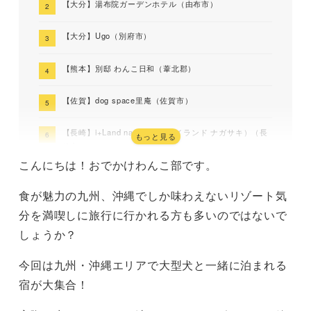
【大分】湯布院ガーデンホテル（由布市）
【大分】Ugo（別府市）
【熊本】別邸 わんこ日和（葦北郡）
【佐賀】dog space里庵（佐賀市）
【長崎】i+Land nagasaki（アイランド ナガサキ）（長
もっと見る
崎市）
こんにちは！おでかけわんこ部です。
【長崎】PET RESORT BRAINS NAGASAKI（ペットリ
ゾート ブレインズ長崎）（松浦市）
食が魅力の九州、沖縄でしか味わえないリゾート気
分を満喫しに旅行に行かれる方も多いのではないで
【宮崎】天星の透間 ＲＥＢＯＲＮ（児湯郡）
しょうか？
【鹿児島】 D＋KIRISHIMA 鹿児島県（霧島市）
今回は九州・沖縄エリアで大型犬と一緒に泊まれる
【沖縄・石垣島】石垣シーサイドホテル（石垣市）
宿が大集合！