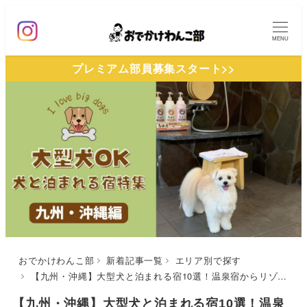
メ
イ
MENU
ン
プレミアム部員募集スタート>>
コ
ン
テ
ン
ツ
へ
移
動
おでかけわんこ部
新着記事一覧
エリア別で探す
【九州・沖縄】大型犬と泊まれる宿10選！温泉宿からリゾートホテルまでドッグフレンドリーな施設をご紹介（おでかけレポートあり）
【九州・沖縄】大型犬と泊まれる宿10選！温泉