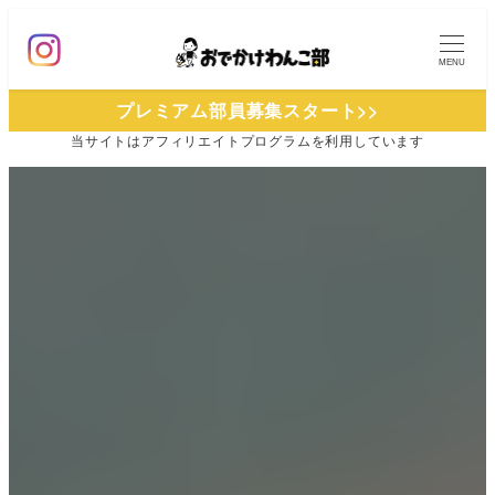
メ
イ
MENU
ン
プレミアム部員募集スタート>>
コ
当サイトは
アフィリエイトプログラムを
利用しています
ン
テ
ン
ツ
へ
移
動