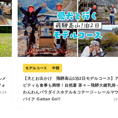
モデルコース
中部
ルメ
【犬とお出かけ 飛騨高山1泊2日モデルコース】
フォ
ビティも食事も満喫！自然薯 茶々～飛騨大鍾乳洞
9.29
わんわんパラダイスホテル＆コテージ～レールマ
バイク Gattan Go!!
20