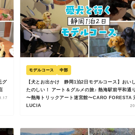
モデルコース
中部
元グ
【犬とお出かけ 静岡1泊2日モデルコース】おい
店
たのしい！ アート＆グルメの旅♪ 熱海駅前平和通
1.17
〜熱海トリックアート迷宮館〜CARO FORESTA
LUCIA
20