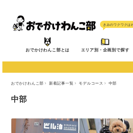
メ
イ
ン
コ
ン
テ
おでかけわんこ部とは
エリア別・企画別で探す
ン
ツ
へ
移
おでかけわんこ部
新着記事一覧
モデルコース
中部
動
中部