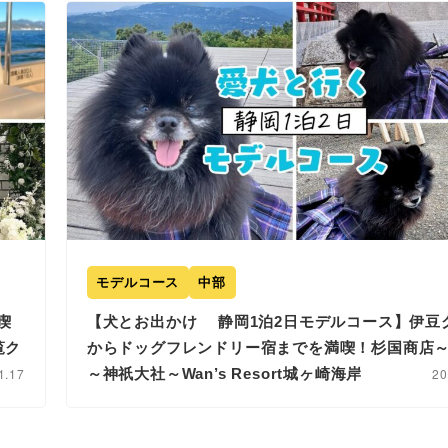
モデルコース
中部
喫
【犬とお出かけ 静岡1泊2日モデルコース】伊豆
覧ク
からドッグフレンドリー宿までを満喫！杉国商店
1.17
～神祇大社～Wan’s Resort城ヶ崎海岸
20