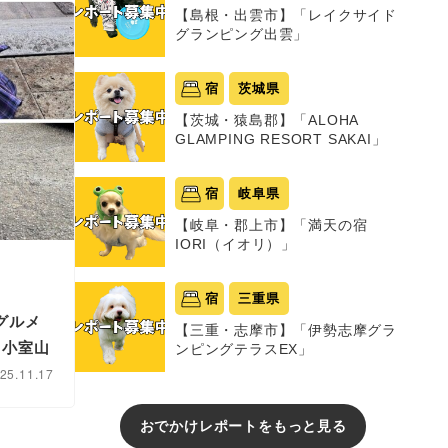
【島根・出雲市】「レイクサイド
グランピング出雲」
宿
茨城県
【茨城・猿島郡】「ALOHA
GLAMPING RESORT SAKAI」
宿
岐阜県
【岐阜・郡上市】「満天の宿
IORI（イオリ）」
宿
三重県
グルメ
【三重・志摩市】「伊勢志摩グラ
～小室山
ンピングテラスEX」
25.11.17
おでかけレポートをもっと見る