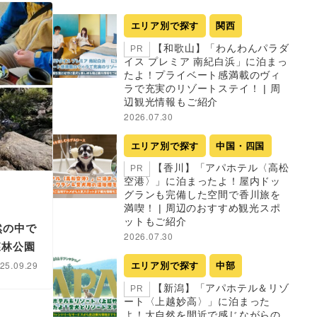
エリア別で探す
関西
【和歌山】「わんわんパラダ
PR
イス プレミア 南紀白浜」に泊まっ
たよ！プライベート感満載のヴィ
ラで充実のリゾートステイ！ | 周
辺観光情報もご紹介
2026.07.30
エリア別で探す
中国・四国
【香川】「アパホテル〈高松
PR
空港〉」に泊まったよ！屋内ドッ
グランも完備した空間で香川旅を
満喫！ | 周辺のおすすめ観光スポ
ットもご紹介
然の中で
2026.07.30
森林公園
25.09.29
エリア別で探す
中部
【新潟】「アパホテル＆リゾ
PR
ート〈上越妙高〉」に泊まった
よ！大自然を間近で感じながらの