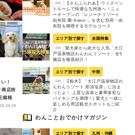
【さんふらわあ】ウィズペッ
PR
トルームで快適な九州旅へ！ニュ
ーオープンの「レジーナリゾート
由布院 圍-Kakoi-」を含む別府・由
布院を満喫するモデルコース
エリア別で探す
全国特集
愛犬家から絶大な人気「大江
PR
戸温泉物語わんわんリゾート」全5
施設を徹底紹介！
エリア別で探す
中部
【栃木】「大江戸温泉物語わ
しい！
PR
んわんリゾート 那須塩原」に泊ま
り商店街
ったよ！ 上質な温泉と豪華多彩な
 元箱根
バイキングを満喫！| 愛犬と一緒に
楽しめる周辺観光スポットもご紹
25.09.29
介
わんことおでかけマガジン
エリア別で探す
九州・沖縄