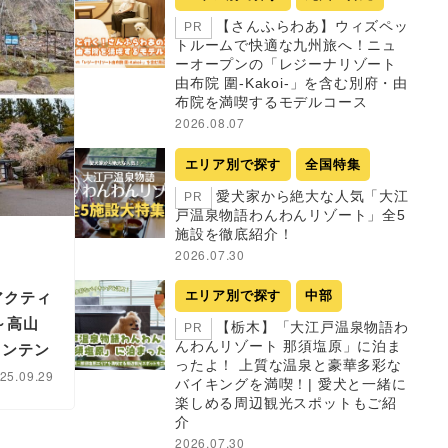
【さんふらわあ】ウィズペッ
PR
トルームで快適な九州旅へ！ニュ
ーオープンの「レジーナリゾート
由布院 圍-Kakoi-」を含む別府・由
布院を満喫するモデルコース
2026.08.07
エリア別で探す
全国特集
愛犬家から絶大な人気「大江
PR
戸温泉物語わんわんリゾート」全5
施設を徹底紹介！
2026.07.30
エリア別で探す
中部
アクティ
～高山
【栃木】「大江戸温泉物語わ
PR
んわんリゾート 那須塩原」に泊ま
ウンテン
ったよ！ 上質な温泉と豪華多彩な
25.09.29
バイキングを満喫！| 愛犬と一緒に
楽しめる周辺観光スポットもご紹
介
2026.07.30