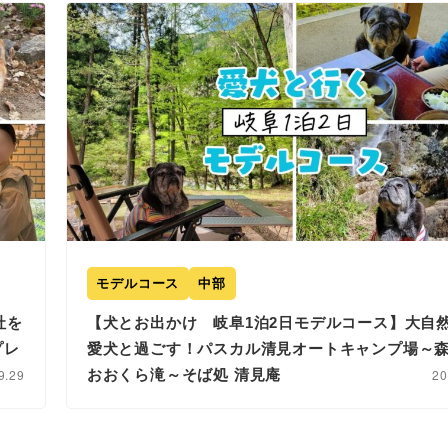
モデルコース
中部
社を
【犬とお出かけ 岐阜1泊2日モデルコース】大自
プレ
愛犬と過ごす！パスカル清見オートキャンプ場～
9.29
おおくら滝～そば処 清見庵
20