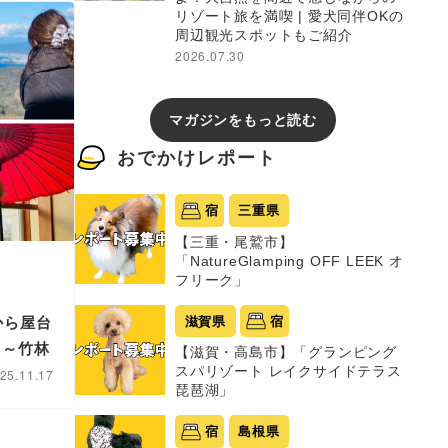
リゾート旅を満喫 | 愛犬同伴OKの
周辺観光スポットもご紹介
2026.07.30
マガジンをもっと読む
おでかけレポート
宿
三重県
【三重・尾鷲市】
「NatureGlamping OFF LEEK オ
フリーク」
から屋台
滋賀県
宿
ス～竹林
【滋賀・高島市】「グランピング
スパリゾート レイクサイドテラス
25.11.17
琵琶湖」
宿
島根県