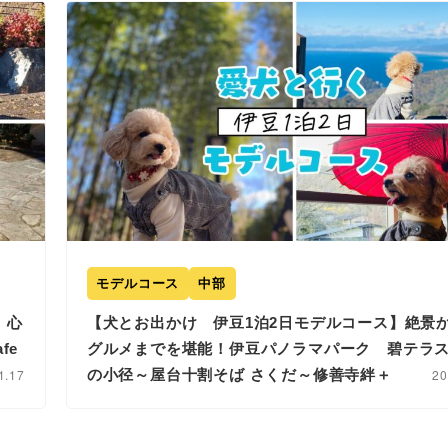
モデルコース
中部
】心
【犬とお出かけ 伊豆1泊2日モデルコース】絶景
fe
グルメまでを堪能！伊豆パノラマパーク 碧テラ
1.17
の小径～屋台十割そば さくだ～修善寺絆＋
20