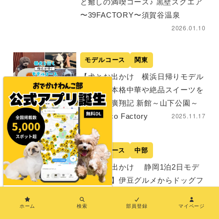
と癒しの満喫コース♪ 黒壁スクエア
〜39FACTORY〜須賀谷温泉
2026.01.10
モデルコース
関東
【犬とお出かけ 横浜日帰りモデル
コース】本格中華や絶品スイーツを
味わう！廣翔記 新館～山下公園～
2025.11.17
Kurumicco Factory
モデルコース
中部
【犬とお出かけ 静岡1泊2日モデ
ルコース】伊豆グルメからドッグフ
レンドリー宿までを満喫！杉国商店
×
～小室山～神祇大社～Wan’s Resort
ホーム
検索
部員登録
マイページ