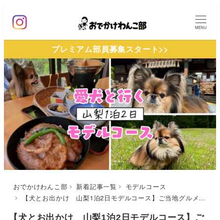
メ
イ
MENU
ン
プレミアム部員募集スタート>>
コ
ン
テ
ン
ツ
へ
移
動
おでかけわんこ部
新着記事一覧
モデルコース
【犬とお出かけ 山梨1泊2日モデルコース】ご当地グルメからお参りまで！浅間茶屋～北口本宮冨士浅間神社～フォレストヴィレッジ
【犬とお出かけ 山梨1泊2日モデルコース】ご