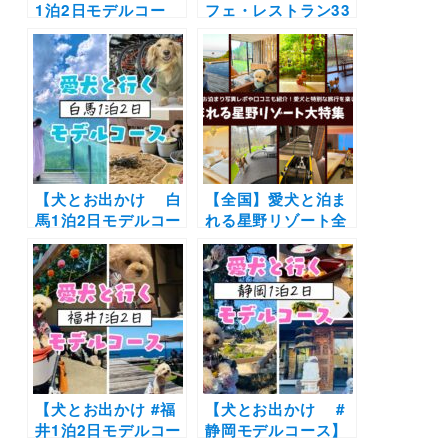
1泊2日モデルコー
ジアム
フェ・レストラン33
ス】愛犬と自然とグ
選！店内OKの和菓
ルメを満喫プラン！
子店やドッグラン付
三分一湧水～そば処
きのカフェまとめ｜
三分一～八ヶ岳わん
実際のおでかけレポ
わんパラダイス～五
ート付き
五吉食堂
【犬とお出かけ 白
【全国】愛犬と泊ま
馬1泊2日モデルコー
れる星野リゾート全
ス】愛犬家に人気の
42施設大特集！実際
スポットを制覇！白
のお泊まり写真レポ
馬岩岳マウンテンリ
や口コミも | 大切な
ゾート～コートヤー
ペットと特別な旅行
ド・バイ・マリオッ
を楽しもう♪
ト白馬～呑者屋(のん
じゃえ)～Snow
Peak LAND
STATION HAKUBA
【犬とお出かけ #福
【犬とお出かけ #
井1泊2日モデルコー
静岡モデルコース】