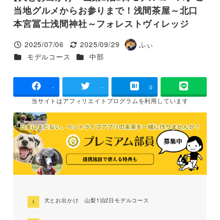
当地グルメからお参りまで！浅間茶屋～北口
本宮冨士浅間神社～フォレストヴィレッジ
2025/07/06
2025/09/29
ふぃ
投稿日
更新日
著
カテゴリー
カテゴリー
モデルコース
中部
者
-
-
0
当サイトは
アフィリエイトプログラムを
利用しています
犬とお出かけ 山梨1泊2日モデルコース