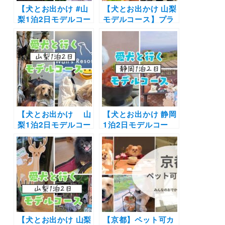
【犬とお出かけ #山
【犬とお出かけ 山梨
梨1泊2日モデルコー
モデルコース】プラ
ス】愛犬と富士山や
イベートドッグラン
ほうとうを大満喫！
付きのお部屋や富士
浅間茶屋～Rakuten
山を満喫！フジプレ
STAY 富士 河口湖駅
ミアムリゾート フォ
～山中湖花の都公園
レストヴィレッジ〜
～イルキャンティ河
新倉山浅間公園〜
口湖
Happy Days Cafe
〜忍野八海コース
【犬とお出かけ 山
【犬とお出かけ 静岡
梨1泊2日モデルコー
1泊2日モデルコー
ス】愛犬と富士山や
ス】人気の伊豆でグ
八ヶ岳を大満喫！〜
ルメや体験を堪能！
PAPER MOON～
伊豆高原ビールうま
Wan’s Resort 山中
いもん処店～伊豆テ
湖～リゾナーレ八ヶ
ディベア・ミュージ
岳 ピーマン通り～清
アム～小室山～プチ
泉寮
ホテル アニマーレ
プレミアム伊豆～グ
【犬とお出かけ 山梨
ラスマレライミュー
【京都】ペット可カ