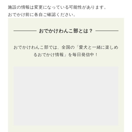
ス】“ワンちゃんフ
春におすすめ！お花
施設の情報は変更になっている可能性があります。
ァースト”なお宿に
畑や人気宿を満喫プ
泊まるコース！一乗
ラン♪ニューヨーク
おでかけ前に各自ご確認ください。
谷朝倉氏遺跡～福井
ランプミュージアム
駅西口恐竜広場～
&フラワーガーデン
おでかけわんこ部とは？
cafe Mare～あわら
～愛犬の駅～ウブド
温泉 月香
の森 伊豆高原
おでかけわんこ部では、全国の「愛犬と一緒に楽しめ
るおでかけ情報」を毎日発信中！