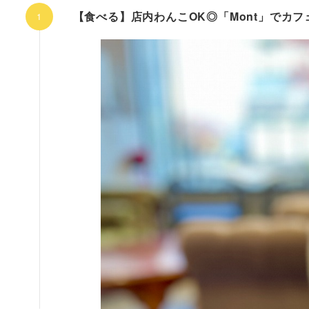
【食べる】店内わんこOK◎「Mont」でカ