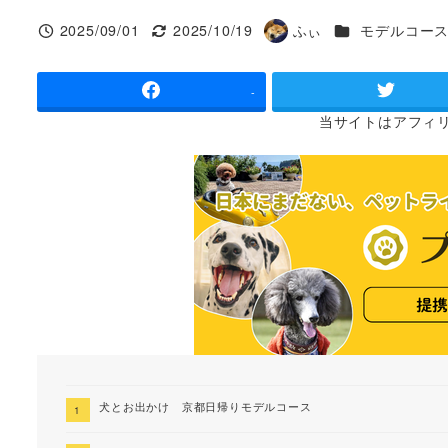
カテゴリー
2025/09/01
2025/10/19
ふぃ
モデルコー
投稿日
更新日
著
者
-
当サイトは
アフィ
犬とお出かけ 京都日帰りモデルコース