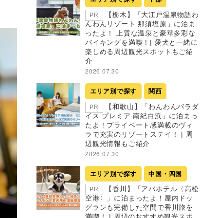
【栃木】「大江戸温泉物語わ
PR
んわんリゾート 那須塩原」に泊ま
ったよ！ 上質な温泉と豪華多彩な
バイキングを満喫！| 愛犬と一緒に
楽しめる周辺観光スポットもご紹
介
2026.07.30
エリア別で探す
関西
【和歌山】「わんわんパラダ
PR
イス プレミア 南紀白浜」に泊まっ
たよ！プライベート感満載のヴィ
ラで充実のリゾートステイ！ | 周
辺観光情報もご紹介
2026.07.30
エリア別で探す
中国・四国
【香川】「アパホテル〈高松
PR
空港〉」に泊まったよ！屋内ドッ
グランも完備した空間で香川旅を
満喫！ | 周辺のおすすめ観光スポ