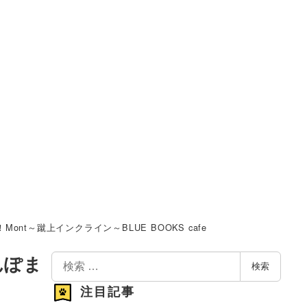
～蹴上インクライン～BLUE BOOKS cafe
検
んぽま
検索
索
注目記事