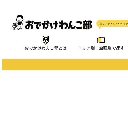
メ
イ
ン
コ
ン
テ
おでかけわんこ部とは
エリア別・企画別で探す
ン
ツ
へ
移
動