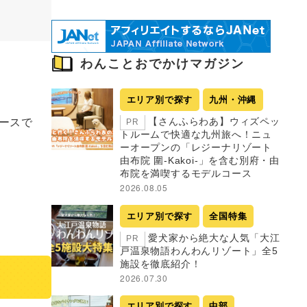
わんことおでかけマガジン
エリア別で探す
九州・沖縄
ースで
【さんふらわあ】ウィズペッ
PR
トルームで快適な九州旅へ！ニュ
ーオープンの「レジーナリゾート
由布院 圍-Kakoi-」を含む別府・由
布院を満喫するモデルコース
2026.08.05
エリア別で探す
全国特集
愛犬家から絶大な人気「大江
PR
戸温泉物語わんわんリゾート」全5
施設を徹底紹介！
2026.07.30
エリア別で探す
中部