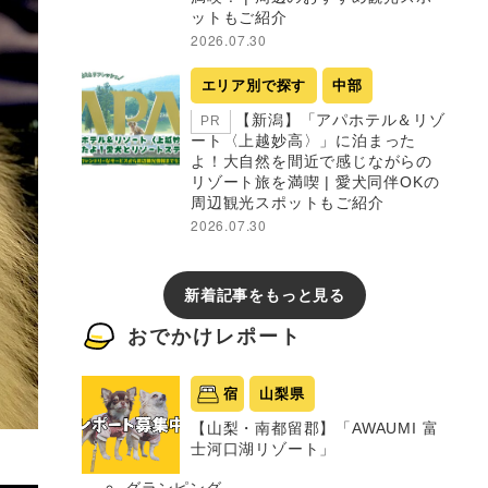
ットもご紹介
2026.07.30
エリア別で探す
中部
【新潟】「アパホテル＆リゾ
PR
ート〈上越妙高〉」に泊まった
よ！大自然を間近で感じながらの
リゾート旅を満喫 | 愛犬同伴OKの
周辺観光スポットもご紹介
2026.07.30
新着記事をもっと見る
おでかけレポート
宿
山梨県
【山梨・南都留郡】「AWAUMI 富
士河口湖リゾート」
グランピング