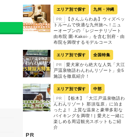
エリア別で探す
九州・沖縄
【さんふらわあ】ウィズペッ
PR
トルームで快適な九州旅へ！ニュ
ーオープンの「レジーナリゾート
由布院 圍-Kakoi-」を含む別府・由
布院を満喫するモデルコース
エリア別で探す
全国特集
愛犬家から絶大な人気「大江
PR
戸温泉物語わんわんリゾート」全5
施設を徹底紹介！
エリア別で探す
中部
【栃木】「大江戸温泉物語わ
PR
んわんリゾート 那須塩原」に泊ま
ったよ！ 上質な温泉と豪華多彩な
バイキングを満喫！| 愛犬と一緒に
楽しめる周辺観光スポットもご紹
介
PR