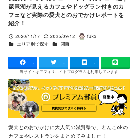
琵琶湖が見えるカフェやドッグラン付きのカ
フェなど実際の愛犬とのおでかけレポートを
紹介！
2020/11/17
2025/09/12
fuko
投稿日
更新日
著
カテゴリー
カテゴリー
エリア別で探す
関西
者
-
-
-
当サイトは
アフィリエイトプログラムを
利用しています
愛犬とのおでかけに大人気の滋賀県で、わんこokの
カフェやレストランをまとめてみました！