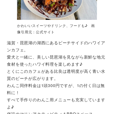
かわいいスイーツやドリンク、フードも♪ 画
像引用元：公式サイト
滋賀・琵琶湖の湖西にあるビーチサイドのハワイア
ンカフェ。
愛犬と一緒に、美しい琵琶湖を見ながら新鮮な地元
食材を使ったハワイ料理を楽しめます♪
とくにこのカフェがある比良は透明度が高く青い水
質のビーチが広がります。
わんこ同伴料金は1頭300円ですが、1の付く日は無
料に！
すべて手作りのわんこ用メニューも充実しています
よ♪
併設のマリンアクティビティ＆BBQスペース