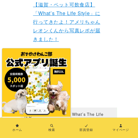
【滋賀・ペット可飲食店】
「What’s The Life Style」に
行ってきたよ！アメリちゃん
レオンくんから写真レポが届
きました！
What’s The Life
店名
Style
×
ホーム
検索
部員登録
マイページ
滋賀県大津市衣川1-
住所