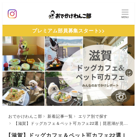
メ
イ
MENU
ン
プレミアム部員募集スタート>>
コ
ン
テ
ン
ツ
へ
移
動
おでかけわんこ部
新着記事一覧
エリア別で探す
【滋賀】ドッグカフェ＆ペット可カフェ22選 | 琵琶湖が見えるカフェやドッグラン付きのカフェなど実際の愛犬とのおでかけレポートを紹介！
【滋賀】ドッグカフェ＆ペット可カフェ22選 |