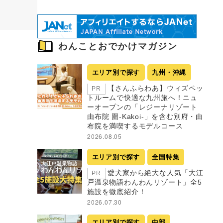
わんことおでかけマガジン
エリア別で探す
九州・沖縄
【さんふらわあ】ウィズペッ
PR
トルームで快適な九州旅へ！ニュ
ーオープンの「レジーナリゾート
由布院 圍-Kakoi-」を含む別府・由
布院を満喫するモデルコース
2026.08.05
エリア別で探す
全国特集
愛犬家から絶大な人気「大江
PR
戸温泉物語わんわんリゾート」全5
施設を徹底紹介！
2026.07.30
エリア別で探す
中部