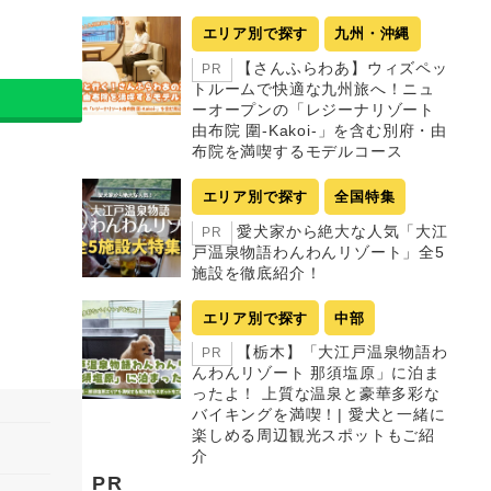
エリア別で探す
九州・沖縄
【さんふらわあ】ウィズペッ
PR
トルームで快適な九州旅へ！ニュ
ーオープンの「レジーナリゾート
由布院 圍-Kakoi-」を含む別府・由
布院を満喫するモデルコース
エリア別で探す
全国特集
愛犬家から絶大な人気「大江
PR
戸温泉物語わんわんリゾート」全5
施設を徹底紹介！
エリア別で探す
中部
【栃木】「大江戸温泉物語わ
PR
んわんリゾート 那須塩原」に泊ま
ったよ！ 上質な温泉と豪華多彩な
バイキングを満喫！| 愛犬と一緒に
楽しめる周辺観光スポットもご紹
介
PR