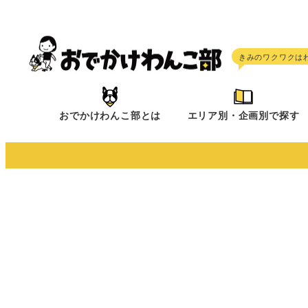
メ
イ
ン
コ
ン
テ
おでかけわんこ部とは
エリア別・企画別で探す
ン
ツ
へ
移
動