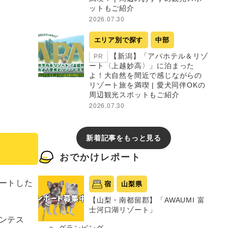
ットもご紹介
2026.07.30
エリア別で探す
中部
【新潟】「アパホテル＆リゾ
PR
ート〈上越妙高〉」に泊まった
よ！大自然を間近で感じながらの
リゾート旅を満喫 | 愛犬同伴OKの
周辺観光スポットもご紹介
2026.07.30
新着記事をもっと見る
おでかけレポート
ートした
宿
山梨県
【山梨・南都留郡】「AWAUMI 富
士河口湖リゾート」
ンテス
グランピング