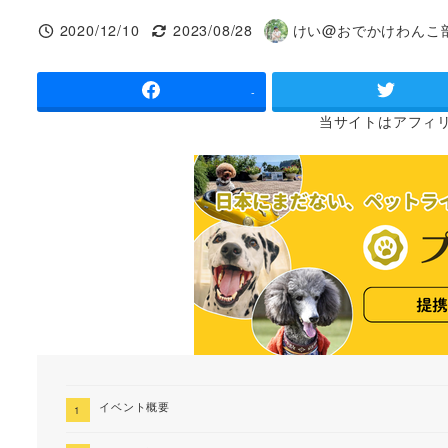
2020/12/10
2023/08/28
けい@おでかけわんこ
投稿日
更新日
著
者
-
当サイトは
アフィ
イベント概要