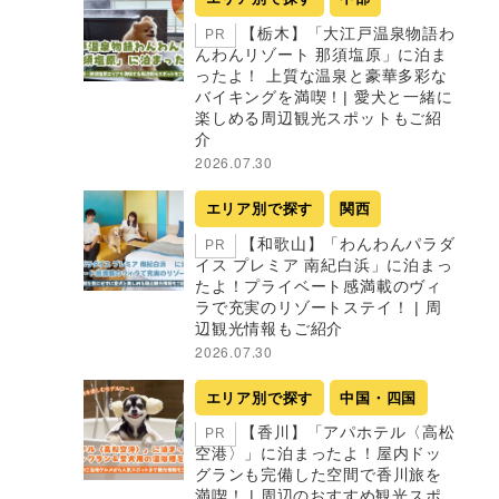
【栃木】「大江戸温泉物語わ
PR
んわんリゾート 那須塩原」に泊ま
ったよ！ 上質な温泉と豪華多彩な
バイキングを満喫！| 愛犬と一緒に
楽しめる周辺観光スポットもご紹
介
2026.07.30
エリア別で探す
関西
【和歌山】「わんわんパラダ
PR
イス プレミア 南紀白浜」に泊まっ
たよ！プライベート感満載のヴィ
ラで充実のリゾートステイ！ | 周
辺観光情報もご紹介
2026.07.30
エリア別で探す
中国・四国
【香川】「アパホテル〈高松
PR
空港〉」に泊まったよ！屋内ドッ
グランも完備した空間で香川旅を
満喫！ | 周辺のおすすめ観光スポ