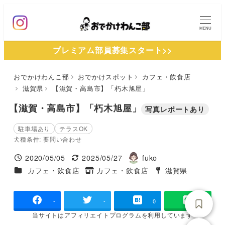
メ
イ
MENU
ン
プレミアム部員募集スタート>>
コ
ン
おでかけわんこ部
おでかけスポット
カフェ・飲食店
テ
滋賀県
【滋賀・高島市】「朽木旭屋」
ン
ツ
【滋賀・高島市】「朽木旭屋」
写真レポートあり
へ
駐車場あり
テラスOK
移
犬種条件: 要問い合わせ
動
2020/05/05
2025/05/27
fuko
投稿日
更新日
著
施設ジャンル
カフェ・飲食店
カフェ・飲食店
滋賀県
タグ
者
タグ
-
-
0
当サイトは
アフィリエイトプログラムを
利用しています