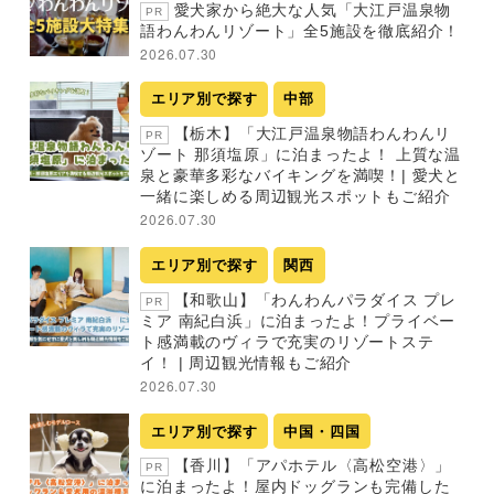
愛犬家から絶大な人気「大江戸温泉物
PR
語わんわんリゾート」全5施設を徹底紹介！
2026.07.30
エリア別で探す
中部
【栃木】「大江戸温泉物語わんわんリ
PR
ゾート 那須塩原」に泊まったよ！ 上質な温
泉と豪華多彩なバイキングを満喫！| 愛犬と
一緒に楽しめる周辺観光スポットもご紹介
2026.07.30
エリア別で探す
関西
【和歌山】「わんわんパラダイス プレ
PR
ミア 南紀白浜」に泊まったよ！プライベー
ト感満載のヴィラで充実のリゾートステ
イ！ | 周辺観光情報もご紹介
2026.07.30
エリア別で探す
中国・四国
【香川】「アパホテル〈高松空港〉」
PR
に泊まったよ！屋内ドッグランも完備した