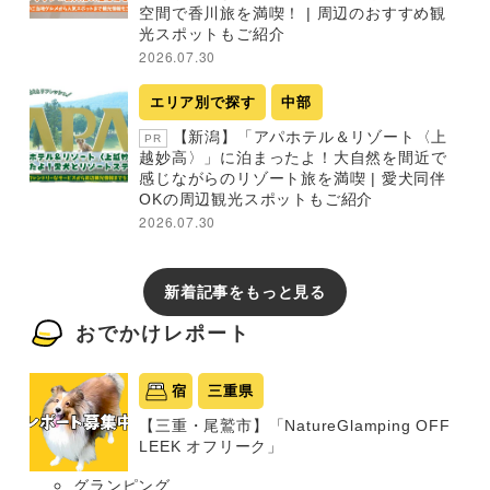
空間で香川旅を満喫！ | 周辺のおすすめ観
光スポットもご紹介
2026.07.30
エリア別で探す
中部
【新潟】「アパホテル＆リゾート〈上
PR
越妙高〉」に泊まったよ！大自然を間近で
感じながらのリゾート旅を満喫 | 愛犬同伴
OKの周辺観光スポットもご紹介
2026.07.30
新着記事をもっと見る
おでかけレポート
宿
三重県
【三重・尾鷲市】「NatureGlamping OFF
LEEK オフリーク」
グランピング