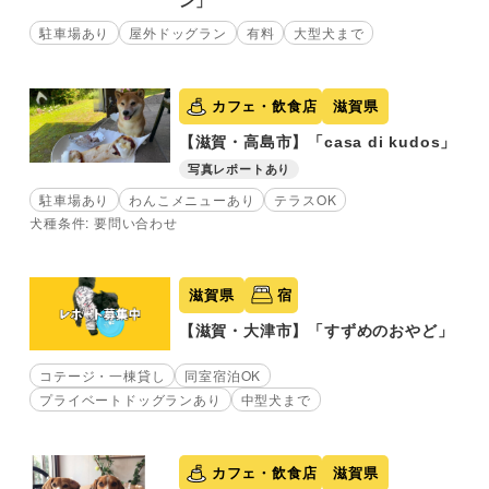
ン」
駐車場あり
屋外ドッグラン
有料
大型犬まで
カフェ・飲食店
滋賀県
【滋賀・高島市】「casa di kudos」
写真レポートあり
駐車場あり
わんこメニューあり
テラスOK
犬種条件: 要問い合わせ
滋賀県
宿
【滋賀・大津市】「すずめのおやど」
コテージ・一棟貸し
同室宿泊OK
プライベートドッグランあり
中型犬まで
カフェ・飲食店
滋賀県