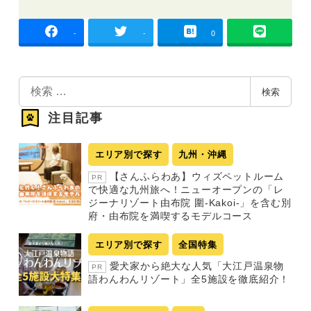
-
-
0
検
検索
索
注目記事
エリア別で探す
九州・沖縄
【さんふらわあ】ウィズペットルーム
PR
で快適な九州旅へ！ニューオープンの「レ
ジーナリゾート由布院 圍-Kakoi-」を含む別
府・由布院を満喫するモデルコース
エリア別で探す
全国特集
愛犬家から絶大な人気「大江戸温泉物
PR
語わんわんリゾート」全5施設を徹底紹介！