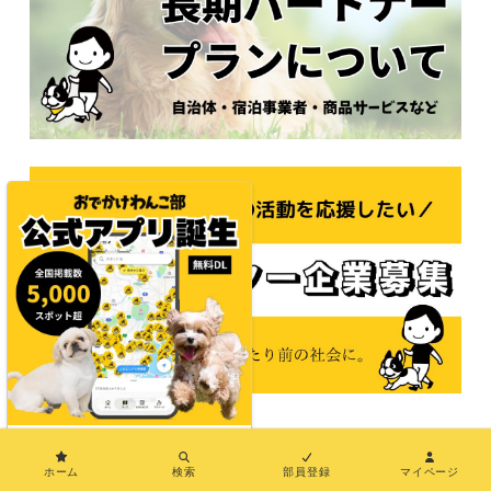
×
© 2021おでかけわんこ部
ホーム
検索
部員登録
マイページ