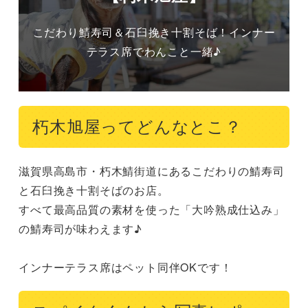
こだわり鯖寿司＆石臼挽き十割そば！インナー
テラス席でわんこと一緒♪
朽木旭屋ってどんなとこ？
滋賀県高島市・朽木鯖街道にあるこだわりの鯖寿司
と石臼挽き十割そばのお店。

すべて最高品質の素材を使った「大吟熟成仕込み」
の鯖寿司が味わえます♪

インナーテラス席はペット同伴OKです！