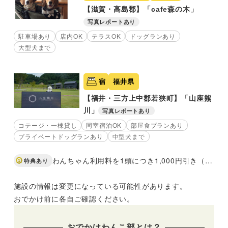
【滋賀・高島郡】「cafe森の木」
写真レポートあり
駐車場あり
店内OK
テラスOK
ドッグランあり
大型犬まで
宿
福井県
【福井・三方上中郡若狭町】「山座熊
川」
写真レポートあり
コテージ・一棟貸し
同室宿泊OK
部屋食プランあり
プライベートドッグランあり
中型犬まで
わんちゃん利用料を1頭につき1,000円引き（3頭なら3,000円引き）
特典あり
施設の情報は変更になっている可能性があります。
おでかけ前に各自ご確認ください。
おでかけわんこ部とは？