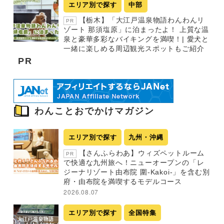
エリア別で探す
中部
【栃木】「大江戸温泉物語わんわんリ
PR
ゾート 那須塩原」に泊まったよ！ 上質な温
泉と豪華多彩なバイキングを満喫！| 愛犬と
一緒に楽しめる周辺観光スポットもご紹介
PR
わんことおでかけマガジン
エリア別で探す
九州・沖縄
【さんふらわあ】ウィズペットルーム
PR
で快適な九州旅へ！ニューオープンの「レ
ジーナリゾート由布院 圍-Kakoi-」を含む別
府・由布院を満喫するモデルコース
2026.08.07
エリア別で探す
全国特集