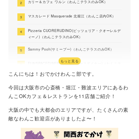
カリー＆カフェ ワルン（わんこテラスのみOK）
マスカレード Masquerade 北堀江（わんこ店内OK）
Pizzeria CUORERUDINO(ピッツェリア・クオーレルデ
ィーノ)（わんこテラスのみOK）
Sammy Pooh(サミープー)（わんこテラスのみOK）
もっと見る
FUNSPACEDINER(ファンスペースダイナー)（わんこテ
ラスのみOK）
こんにちは！おでかけわんこ部です。
【閉店】LaVigne(ラ・ヴィーニュ)（わんこ店内OK）
今回は大阪市の心斎橋・堀江・難波エリアにあるわ
んこOKカフェ＆レストランを11店舗ご紹介！
レストラン＆カフェ ムーラン（わんこテラスのみOK）
大阪の中でも大都会のエリアですが、たくさんの素
dog cafe & trimming isora（ドッグカフェ＆トリミン
グ イソラ）（わんこ店内OK）
敵なわんこ歓迎店がありましたよ〜！
天ぷら処きた原（わんこテラスのみOK）