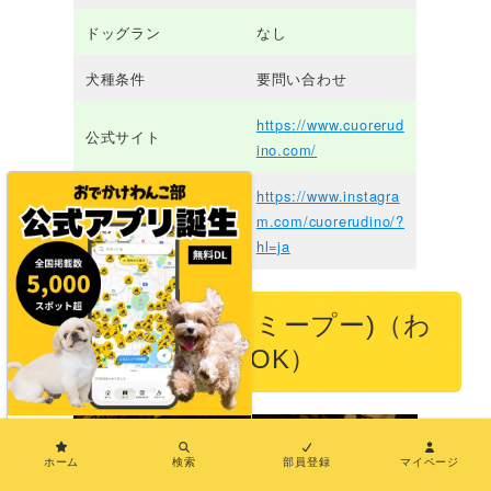
ドッグラン
なし
犬種条件
要問い合わせ
https://www.cuorerud
公式サイト
ino.com/
https://www.instagra
公式Instagramアカウ
m.com/cuorerudino/?
ント
hl=ja
Sammy Pooh(サミープー)（わ
んこテラスのみOK）
×
ホーム
検索
部員登録
マイページ