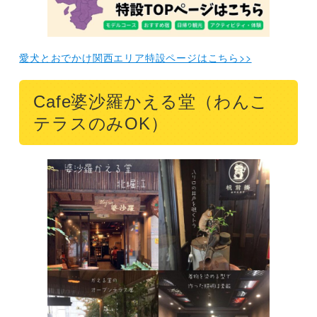
香寿庵 新町砂場店 （わんこ店内OK）
まとめ
愛犬とおでかけ関西エリア特設ページはこちら>>
Cafe婆沙羅かえる堂（わんこ
テラスのみOK）