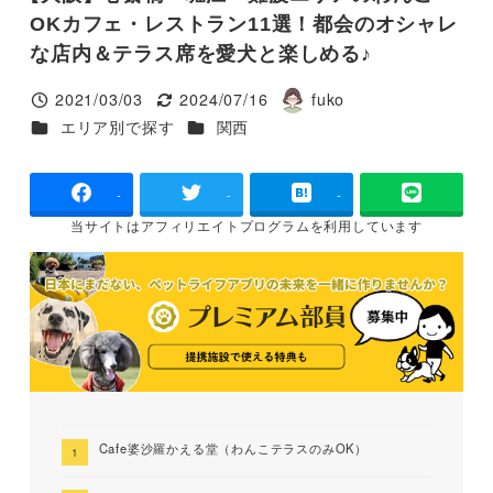
OKカフェ・レストラン11選！都会のオシャレ
な店内＆テラス席を愛犬と楽しめる♪
2021/03/03
2024/07/16
fuko
投稿日
更新日
著
カテゴリー
カテゴリー
エリア別で探す
関西
者
-
-
-
当サイトは
アフィリエイトプログラムを
利用しています
Cafe婆沙羅かえる堂（わんこテラスのみOK）