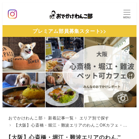
メ
イ
MENU
ン
プレミアム部員募集スタート>>
コ
ン
テ
ン
ツ
へ
移
動
おでかけわんこ部
新着記事一覧
エリア別で探す
【大阪】心斎橋・堀江・難波エリアのわんこOKカフェ・レストラン11選！都会のオシャレな店内＆テラス席を愛犬と楽しめる♪
【大阪】心斎橋・堀江・難波エリアのわんこ