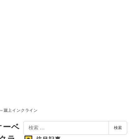
～蹴上インクライン
検
オーベ
検索
索
クラ