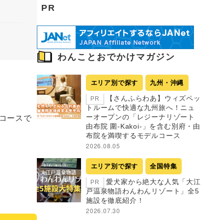
PR
わんことおでかけマガジン
エリア別で探す
九州・沖縄
【さんふらわあ】ウィズペッ
PR
トルームで快適な九州旅へ！ニュ
コースで
ーオープンの「レジーナリゾート
由布院 圍-Kakoi-」を含む別府・由
布院を満喫するモデルコース
2026.08.05
エリア別で探す
全国特集
愛犬家から絶大な人気「大江
PR
戸温泉物語わんわんリゾート」全5
施設を徹底紹介！
2026.07.30