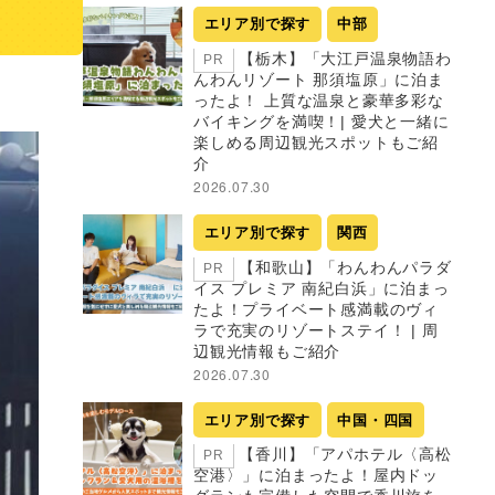
エリア別で探す
中部
【栃木】「大江戸温泉物語わ
PR
んわんリゾート 那須塩原」に泊ま
ったよ！ 上質な温泉と豪華多彩な
バイキングを満喫！| 愛犬と一緒に
楽しめる周辺観光スポットもご紹
介
2026.07.30
エリア別で探す
関西
【和歌山】「わんわんパラダ
PR
イス プレミア 南紀白浜」に泊まっ
たよ！プライベート感満載のヴィ
ラで充実のリゾートステイ！ | 周
辺観光情報もご紹介
2026.07.30
エリア別で探す
中国・四国
【香川】「アパホテル〈高松
PR
空港〉」に泊まったよ！屋内ドッ