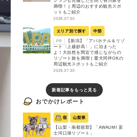
グランも完備した空間で香川旅を
満喫！ | 周辺のおすすめ観光スポ
ットもご紹介
2026.07.30
エリア別で探す
中部
【新潟】「アパホテル＆リゾ
PR
ート〈上越妙高〉」に泊まった
よ！大自然を間近で感じながらの
リゾート旅を満喫 | 愛犬同伴OKの
周辺観光スポットもご紹介
2026.07.30
新着記事をもっと見る
おでかけレポート
宿
山梨県
【山梨・南都留郡】「AWAUMI 富
士河口湖リゾート」