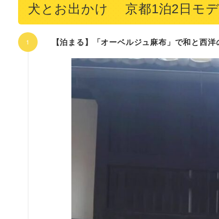
犬とお出かけ 京都1泊2日モ
【泊まる】「オーベルジュ麻布」で和と西洋