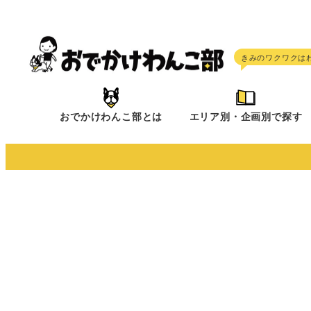
メ
イ
ン
コ
ン
テ
おでかけわんこ部とは
エリア別・企画別で探す
ン
ツ
へ
移
動