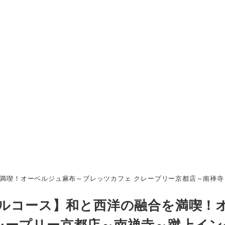
満喫！オーベルジュ麻布～ブレッツカフェ クレープリー京都店～南禅寺
デルコース】和と西洋の融合を満喫！
レープリー京都店～南禅寺～蹴上イン