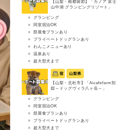
【山梨・南都留郡】「カノア 富士
山中湖 グランピングリゾート」
グランピング
同室宿泊OK
部屋食プランあり
プライベートドッグランあり
わんこメニューあり
温泉あり
超大型犬まで
宿
山梨県
【山梨・北杜市】「Aicafefarm別
邸～ドッグヴィラ八ヶ岳～」
グランピング
同室宿泊OK
部屋食プランあり
プライベートドッグランあり
超大型犬まで