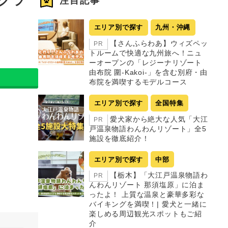
注目記事
エリア別で探す
九州・沖縄
【さんふらわあ】ウィズペッ
PR
トルームで快適な九州旅へ！ニュ
ーオープンの「レジーナリゾート
由布院 圍-Kakoi-」を含む別府・由
布院を満喫するモデルコース
エリア別で探す
全国特集
愛犬家から絶大な人気「大江
PR
戸温泉物語わんわんリゾート」全5
施設を徹底紹介！
エリア別で探す
中部
【栃木】「大江戸温泉物語わ
PR
んわんリゾート 那須塩原」に泊ま
ったよ！ 上質な温泉と豪華多彩な
バイキングを満喫！| 愛犬と一緒に
楽しめる周辺観光スポットもご紹
介