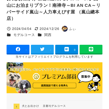
山にお泊まりプラン！南禅寺～BI AN CA～リ
バーサイド嵐山～人力車えびす屋 （嵐山總本
店）
2024/04/04
2024/12/26
ふぃ
投稿日
更新日
著
カテゴリー
カテゴリー
モデルコース
関西
者
-
-
0
当サイトは
アフィリエイトプログラムを
利用しています
犬とお出かけ 京都モデルコース