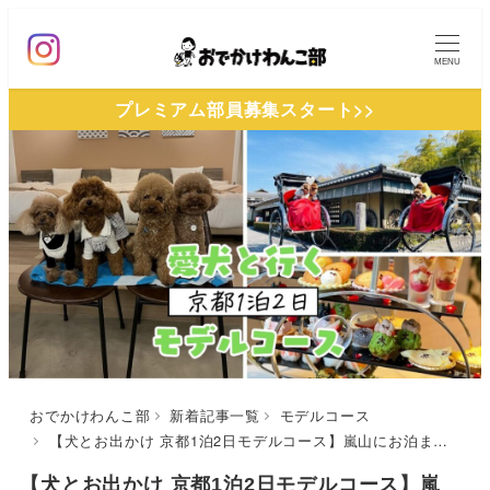
メ
イ
MENU
ン
プレミアム部員募集スタート>>
コ
ン
テ
ン
ツ
へ
移
動
おでかけわんこ部
新着記事一覧
モデルコース
【犬とお出かけ 京都1泊2日モデルコース】嵐山にお泊まりプラン！南禅寺～BI AN CA～リバーサイド嵐山～人力車えびす屋 （嵐山總本店）
【犬とお出かけ 京都1泊2日モデルコース】嵐