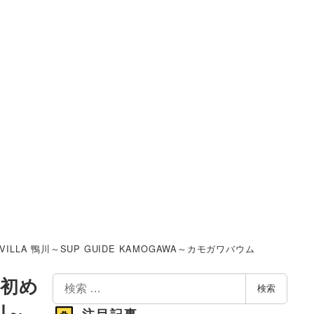
ILLA 鴨川～SUP GUIDE KAMOGAWA～カモガワバウム
検
て初め
検索
索
川～