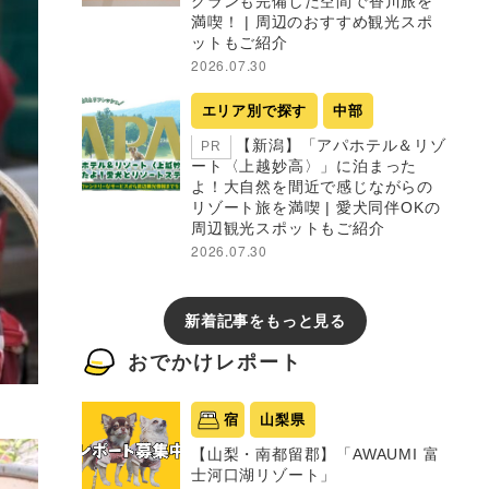
グランも完備した空間で香川旅を
満喫！ | 周辺のおすすめ観光スポ
ットもご紹介
2026.07.30
エリア別で探す
中部
【新潟】「アパホテル＆リゾ
PR
ート〈上越妙高〉」に泊まった
よ！大自然を間近で感じながらの
リゾート旅を満喫 | 愛犬同伴OKの
周辺観光スポットもご紹介
2026.07.30
新着記事をもっと見る
おでかけレポート
宿
山梨県
【山梨・南都留郡】「AWAUMI 富
士河口湖リゾート」