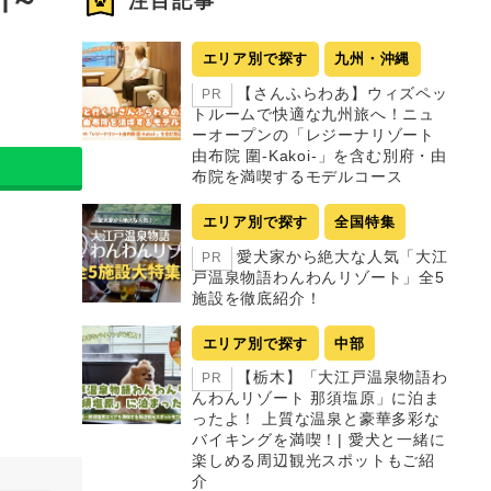
注目記事
エリア別で探す
九州・沖縄
【さんふらわあ】ウィズペッ
PR
トルームで快適な九州旅へ！ニュ
ーオープンの「レジーナリゾート
由布院 圍-Kakoi-」を含む別府・由
布院を満喫するモデルコース
エリア別で探す
全国特集
愛犬家から絶大な人気「大江
PR
戸温泉物語わんわんリゾート」全5
施設を徹底紹介！
エリア別で探す
中部
【栃木】「大江戸温泉物語わ
PR
んわんリゾート 那須塩原」に泊ま
ったよ！ 上質な温泉と豪華多彩な
バイキングを満喫！| 愛犬と一緒に
楽しめる周辺観光スポットもご紹
介