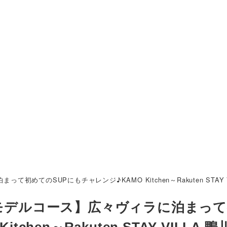
めてのSUPにもチャレンジ♪KAMO Kitchen～Rakuten STAY V
日モデルコース】広々ヴィラに泊まっ
hen～Rakuten STAY VILLA 鴨