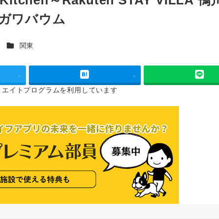
カモガワバウム
カテゴリー
ス
関東
-
-
リエイトプログラムを
利用しています