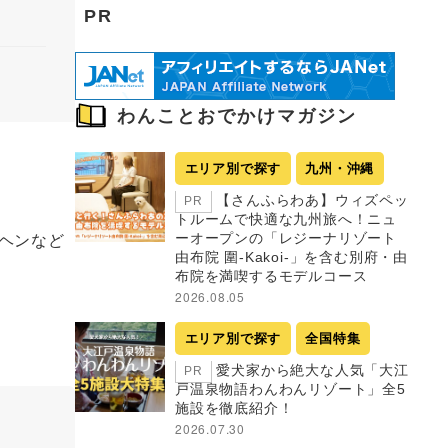
PR
わんことおでかけマガジン
エリア別で探す
九州・沖縄
【さんふらわあ】ウィズペッ
PR
トルームで快適な九州旅へ！ニュ
ヘンなど
ーオープンの「レジーナリゾート
由布院 圍-Kakoi-」を含む別府・由
布院を満喫するモデルコース
2026.08.05
エリア別で探す
全国特集
愛犬家から絶大な人気「大江
PR
戸温泉物語わんわんリゾート」全5
施設を徹底紹介！
2026.07.30