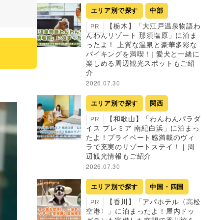
エリア別で探す
中部
【栃木】「大江戸温泉物語わ
PR
んわんリゾート 那須塩原」に泊ま
ったよ！ 上質な温泉と豪華多彩な
バイキングを満喫！| 愛犬と一緒に
楽しめる周辺観光スポットもご紹
介
2026.07.30
エリア別で探す
関西
【和歌山】「わんわんパラダ
PR
イス プレミア 南紀白浜」に泊まっ
たよ！プライベート感満載のヴィ
ラで充実のリゾートステイ！ | 周
辺観光情報もご紹介
2026.07.30
エリア別で探す
中国・四国
【香川】「アパホテル〈高松
PR
空港〉」に泊まったよ！屋内ドッ