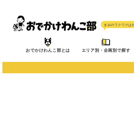
メ
イ
ン
コ
ン
テ
おでかけわんこ部とは
エリア別・企画別で探す
ン
ツ
へ
移
動