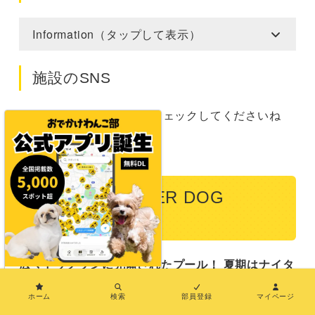
Information（タップして表示）
施設のSNS
最新情報は施設のSNSをチェックしてくださいね
Instagram
Facebook
Twitter
【千葉】RAMBER DOG
FIELD（野田市）
広々ドッグランに完備されたプール！ 夏期はナイタ
×
ー利用もOK
ホーム
検索
部員登録
マイページ