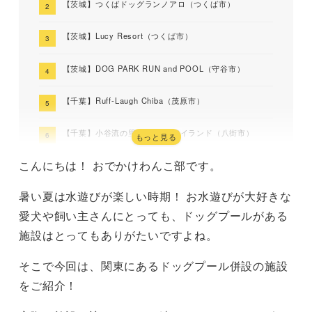
【茨城】つくばドッグランノアロ（つくば市）
【茨城】Lucy Resort（つくば市）
【茨城】DOG PARK RUN and POOL（守谷市）
【千葉】Ruff-Laugh Chiba（茂原市）
【千葉】小谷流の里 ドギーズアイランド（八街市）
もっと見る
こんにちは！ おでかけわんこ部です。
【千葉】ドッグプールRANA（船橋市）
暑い夏は水遊びが楽しい時期！ お水遊びが大好きな
【千葉】RAMBER DOG FIELD（野田市）
愛犬や飼い主さんにとっても、ドッグプールがある
【千葉】Samukawa Dog Garden’s（千葉市）
施設はとってもありがたいですよね。
【東京】わんダフルネイチャーヴィレッジ（あきる野
そこで今回は、関東にあるドッグプール併設の施設
市）
をご紹介！
【神奈川】しっぽ舗（横浜市）