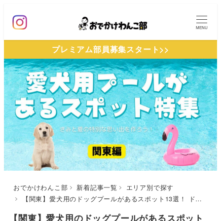
メ
イ
MENU
ン
プレミアム部員募集スタート>>
コ
ン
テ
ン
ツ
へ
移
動
おでかけわんこ部
新着記事一覧
エリア別で探す
【関東】愛犬用のドッグプールがあるスポット13選！ ドッグランやカフェ併設の施設を厳選（おでかけレポートあり）
【関東】愛犬用のドッグプールがあるスポット