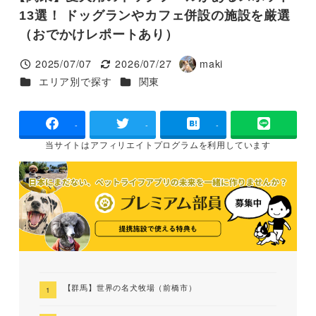
13選！ ドッグランやカフェ併設の施設を厳選
（おでかけレポートあり）
2025/07/07
2026/07/27
maki
投稿日
更新日
著
カテゴリー
カテゴリー
エリア別で探す
関東
者
-
-
-
当サイトは
アフィリエイトプログラムを
利用しています
【群馬】世界の名犬牧場（前橋市）