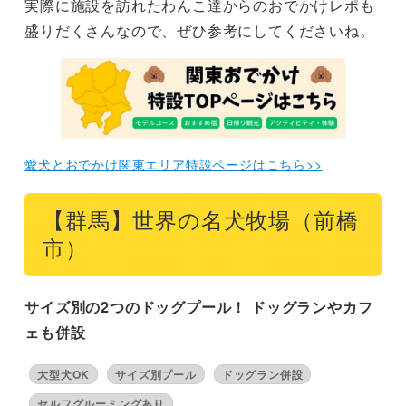
実際に施設を訪れたわんこ達からのおでかけレポも
盛りだくさんなので、ぜひ参考にしてくださいね。
【神奈川】ハイランドドッグヤード（横須賀市）
【埼玉】ALPS FRIEND GARDEN（飯能市）
まとめ
愛犬とおでかけ関東エリア特設ページはこちら>>
【群馬】世界の名犬牧場（前橋
市）
サイズ別の2つのドッグプール！ ドッグランやカフ
ェも併設
大型犬OK
サイズ別プール
ドッグラン併設
セルフグルーミングあり