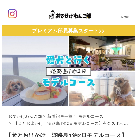
メ
イ
MENU
ン
プレミアム部員募集スタート>>
コ
ン
テ
ン
ツ
へ
移
動
おでかけわんこ部
新着記事一覧
モデルコース
【犬とお出かけ 淡路島1泊2日モデルコース】有名スポット巡りでグルメも景色も満喫！漁師めし 友明丸～淡路サービスエリア大観覧～ヴィラオルティージャ～幸せのパンケーキ 淡路島テラス
【犬とお出かけ 淡路島1泊2日モデルコース】