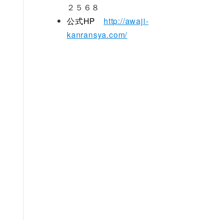
２５６８
公式HP
http://awaji-
kanransya.com/