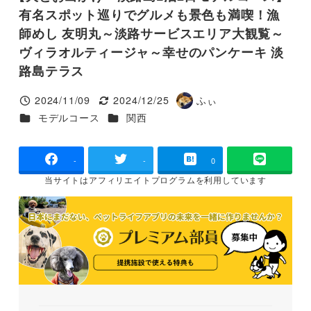
有名スポット巡りでグルメも景色も満喫！漁
師めし 友明丸～淡路サービスエリア大観覧～
ヴィラオルティージャ～幸せのパンケーキ 淡
路島テラス
2024/11/09
2024/12/25
ふぃ
投稿日
更新日
著
カテゴリー
カテゴリー
モデルコース
関西
者
-
-
0
当サイトは
アフィリエイトプログラムを
利用しています