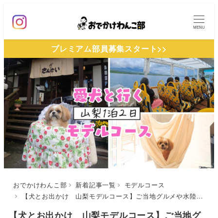
メ
イ
MENU
ン
プレミアム部員募集スタート>>
コ
ン
テ
ン
ツ
へ
移
動
おでかけわんこ部
新着記事一覧
モデルコース
【犬とお出かけ 山梨モデルコース】ご当地グルメや水陸両用車の旅を堪能！さんさい～Solana富士山中湖～山中湖のカバ
【犬とお出かけ 山梨モデルコース】ご当地グ