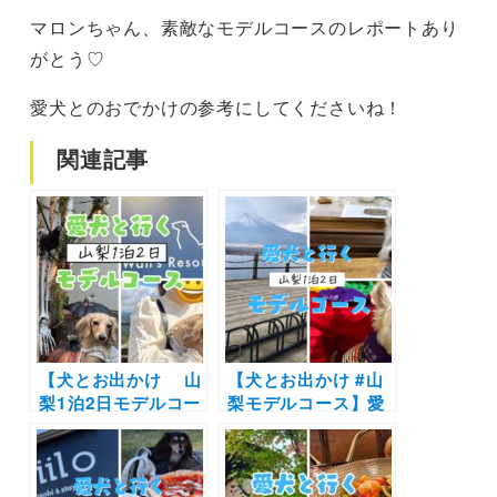
マロンちゃん、素敵なモデルコースのレポートあり
がとう♡
愛犬とのおでかけの参考にしてくださいね！
関連記事
【犬とお出かけ 山
【犬とお出かけ #山
梨1泊2日モデルコー
梨モデルコース】愛
ス】愛犬と富士山や
犬と一緒に陶芸体験
八ヶ岳を大満喫！〜
やドッグフレンドリ
PAPER MOON～
ーホテルに泊まる
Wan’s Resort 山中
旅！山中湖親水公園