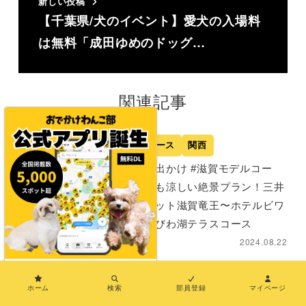
新しい投稿
【千葉県/犬のイベント】愛犬の入場料
は無料「成田ゆめのドッグ…
関連記事
モデルコース
関西
【犬とお出かけ #滋賀モデルコー
ス】夏でも涼しい絶景プラン！三井
アウトレット滋賀竜王〜ホテルビワ
ドッグ〜びわ湖テラスコース
2024.08.22
×
関西
モデルコース
ホーム
検索
部員登録
マイページ