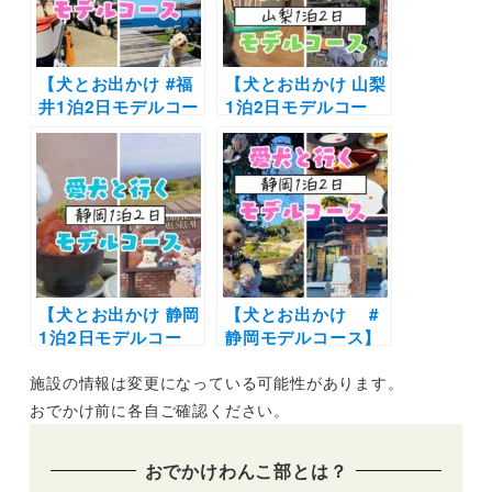
VILLA 鴨川～SUP
GUIDE
KAMOGAWA～カモ
ガワバウム
【犬とお出かけ #福
【犬とお出かけ 山梨
井1泊2日モデルコー
1泊2日モデルコー
ス】“ワンちゃんフ
ス】愛犬と自然とグ
ァースト”なお宿に
ルメを満喫プラン！
泊まるコース！一乗
三分一湧水～そば処
谷朝倉氏遺跡～福井
三分一～八ヶ岳わん
駅西口恐竜広場～
わんパラダイス～五
cafe Mare～あわら
五吉食堂
温泉 月香
【犬とお出かけ 静岡
【犬とお出かけ #
1泊2日モデルコー
静岡モデルコース】
ス】人気の伊豆でグ
春におすすめ！お花
施設の情報は変更になっている可能性があります。
ルメや体験を堪能！
畑や人気宿を満喫プ
伊豆高原ビールうま
ラン♪ニューヨーク
おでかけ前に各自ご確認ください。
いもん処店～伊豆テ
ランプミュージアム
ディベア・ミュージ
&フラワーガーデン
おでかけわんこ部とは？
アム～小室山～プチ
～愛犬の駅～ウブド