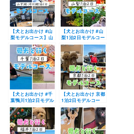
湖～リゾナーレ八ヶ
～Wan’s Resort 山
岳 ピーマン通り～清
中湖～クラフトの里
泉寮
ダラスヴィレッジ
【犬とお出かけ #山
【犬とお出かけ #山
梨モデルコース】山
梨1泊2日モデルコー
中湖のドッグラン付
ス】愛犬と富士山や
きキャビンに泊まる
ほうとうを大満喫！
プラン！PIZZA
浅間茶屋～Rakuten
NEW MID～Piilo
STAY 富士 河口湖駅
asobi&stay～
～山中湖花の都公園
CISCO Coffee～富
～イルキャンティ河
士河口湖紅葉まつり
口湖
【犬とお出かけ #千
【犬とお出かけ 京都
葉鴨川1泊2日モデル
1泊2日モデルコー
コース】広々ヴィラ
ス】嵐山にお泊まり
に泊まって初めての
プラン！南禅寺～BI
SUPにもチャレンジ
AN CA～リバーサイ
♪KAMO Kitchen～
ド嵐山～人力車えび
Rakuten STAY
す屋 （嵐山總本店）