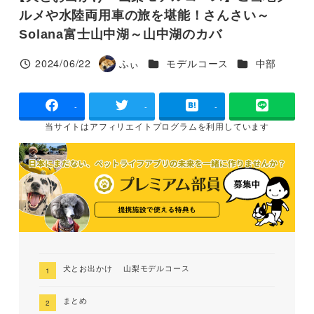
ルメや水陸両用車の旅を堪能！さんさい～
Solana富士山中湖～山中湖のカバ
カテゴリー
カテゴリー
2024/06/22
ふぃ
モデルコース
中部
投稿日
著
者
-
-
-
当サイトは
アフィリエイトプログラムを
利用しています
犬とお出かけ 山梨モデルコース
まとめ