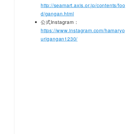
http://seamart.axis.or.jp/contents/foo
d/gangan.html
公式Instagram：
https://www.instagram.com/hamaryo
urigangan1230/