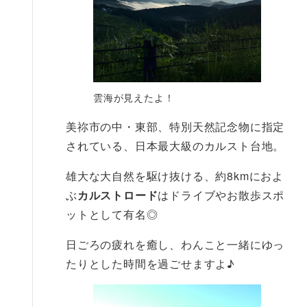
雲海が見えたよ！
美祢市の中・東部、特別天然記念物に指定
されている、日本最大級のカルスト台地。
雄大な大自然を駆け抜ける、約8kmにおよ
ぶ
カルストロード
はドライブやお散歩スポ
ットとして有名◎
日ごろの疲れを癒し、わんこと一緒にゆっ
たりとした時間を過ごせますよ♪