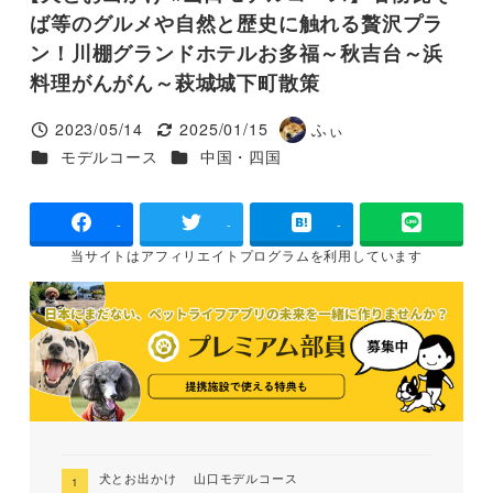
ば等のグルメや自然と歴史に触れる贅沢プラ
ン！川棚グランドホテルお多福～秋吉台～浜
料理がんがん～萩城城下町散策
2023/05/14
2025/01/15
ふぃ
投稿日
更新日
著
カテゴリー
カテゴリー
モデルコース
中国・四国
者
-
-
-
当サイトは
アフィリエイトプログラムを
利用しています
犬とお出かけ 山口モデルコース