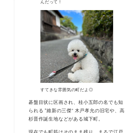
んだって！
すてきな雰囲気の町だよ◎
碁盤目状に区画され、桂小五郎の名でも知
られる ‟維新の三傑” 木戸孝允の旧宅や、高
杉晋作誕生地などがある城下町。
現在でも町筋はそのまま残り、まるで江戸