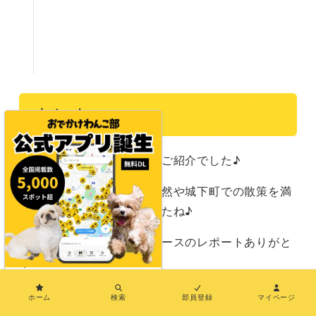
まとめ
以上、山口モデルコースのご紹介でした♪
山口グルメを堪能し、大自然や城下町での散策を満
喫できる素敵なコースでしたね♪
セトくん、素敵なモデルコースのレポートありがと
う♡
×
愛犬とのおでかけの参考にしてくださいね！
ホーム
検索
部員登録
マイページ