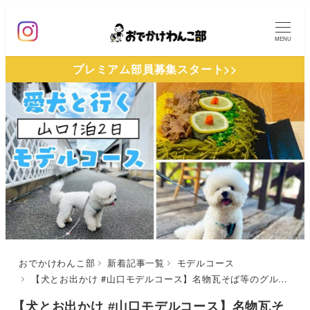
メ
イ
MENU
ン
プレミアム部員募集スタート>>
コ
ン
テ
ン
ツ
へ
移
動
おでかけわんこ部
新着記事一覧
モデルコース
【犬とお出かけ #山口モデルコース】名物瓦そば等のグルメや自然と歴史に触れる贅沢プラン！川棚グランドホテルお多福～秋吉台～浜料理がんがん～萩城城下町散策
【犬とお出かけ #山口モデルコース】名物瓦そ