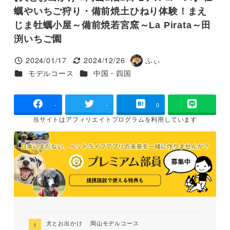
蠣やいちご狩り・備前焼土ひねり体験！まえ
じま牡蠣小屋～備前焼若宮窯～La Pirata～田
渕いちご園
2024/01/17
2024/12/26
ふぃ
投稿日
更新日
著
カテゴリー
カテゴリー
モデルコース
中国・四国
者
-
-
0
当サイトは
アフィリエイトプログラムを
利用しています
犬とお出かけ 岡山モデルコース