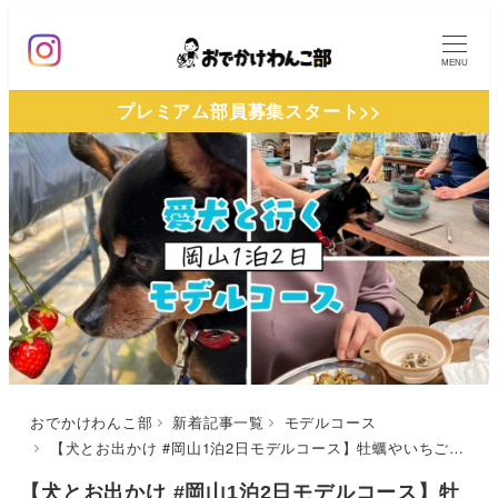
メ
イ
MENU
ン
プレミアム部員募集スタート>>
コ
ン
テ
ン
ツ
へ
移
動
おでかけわんこ部
新着記事一覧
モデルコース
【犬とお出かけ #岡山1泊2日モデルコース】牡蠣やいちご狩り・備前焼土ひねり体験！まえじま牡蠣小屋～備前焼若宮窯～La Pirata～田渕いちご園
【犬とお出かけ #岡山1泊2日モデルコース】牡