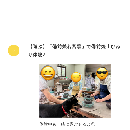
【遊ぶ】「備前焼若宮窯」で備前焼土ひね
り体験♪
体験中も一緒に過ごせるよ◎