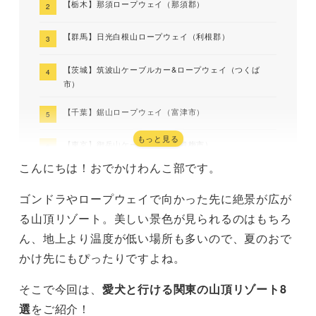
【栃木】那須ロープウェイ（那須郡）
【群馬】日光白根山ロープウェイ（利根郡）
【茨城】筑波山ケーブルカー&ロープウェイ（つくば
市）
【千葉】鋸山ロープウェイ（富津市）
もっと見る
【東京】御岳山ケーブルカー（青梅市）
こんにちは！おでかけわんこ部です。
【神奈川】大涌谷（足柄下郡）
ゴンドラやロープウェイで向かった先に絶景が広が
【埼玉】宝登山ロープウェイ（秩父郡）
る山頂リゾート。美しい景色が見られるのはもちろ
ん、地上より温度が低い場所も多いので、夏のおで
まとめ
かけ先にもぴったりですよね。
そこで今回は、
愛犬と行ける関東の山頂リゾート8
選
をご紹介！