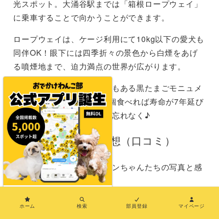
光スポット。大涌谷駅までは「箱根ロープウェイ」
に乗車することで向かうことができます。
ロープウェイは、ケージ利用にて10kg以下の愛犬も
同伴OK！眼下には四季折々の景色から白煙をあげ
る噴煙地まで、迫力満点の世界が広がります。
下車後は、大涌谷の名所でもある黒たまごモニュメ
ントとぜひ記念撮影を！1個食べれば寿命が7年延び
ると言われる黒たまごもお忘れなく♪
飼い主さんのご感想（口コミ）
実際におでかけしてきたワンちゃんたちの写真と感
想をご紹介！
×
ホーム
検索
部員登録
マイページ