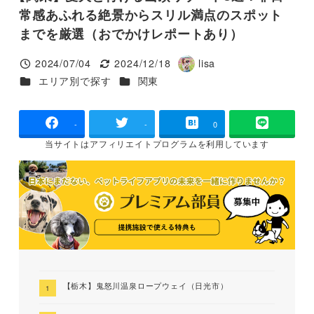
常感あふれる絶景からスリル満点のスポット
までを厳選（おでかけレポートあり）
2024/07/04
2024/12/18
lisa
投稿日
更新日
著
カテゴリー
カテゴリー
エリア別で探す
関東
者
-
-
0
当サイトは
アフィリエイトプログラムを
利用しています
【栃木】鬼怒川温泉ロープウェイ（日光市）