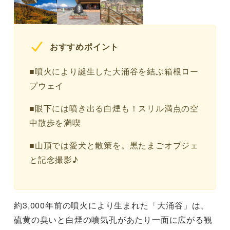
おすすめポイント
■噴火により誕生した大涌谷を結ぶ箱根ロー
プウェイ
■眼下には噴き出る白煙も！スリル満点の空
中散歩を満喫
■山頂では愛犬と散策を。黒たまごオブジェ
と記念撮影♪
約3,000年前の噴火により生まれた「大涌谷」は、
硫黄の臭いと白煙の噴気孔があたり一面に広がる観