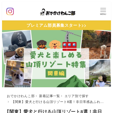
メ
イ
MENU
ン
プレミアム部員募集スタート>>
コ
ン
テ
ン
ツ
へ
移
動
おでかけわんこ部
新着記事一覧
エリア別で探す
【関東】愛犬と行ける山頂リゾート8選！非日常感あふれる絶景からスリル満点のスポットまでを厳選（おでかけレポートあり）
【関東】愛犬と行ける山頂リゾート8選！非日