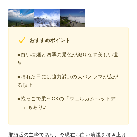
おすすめポイント
■白い噴煙と四季の景色が織りなす美しい世
界
■晴れた日には迫力満点の大パノラマが広が
る頂上！
■抱っこで乗車OKの「ウェルカムペットデ
ー」もあり♪
那須岳の主峰であり、今現在も白い噴煙を噴き上げ