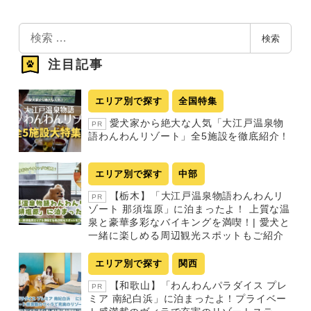
検
検索
索
注目記事
エリア別で探す
全国特集
愛犬家から絶大な人気「大江戸温泉物
PR
語わんわんリゾート」全5施設を徹底紹介！
エリア別で探す
中部
【栃木】「大江戸温泉物語わんわんリ
PR
ゾート 那須塩原」に泊まったよ！ 上質な温
泉と豪華多彩なバイキングを満喫！| 愛犬と
一緒に楽しめる周辺観光スポットもご紹介
エリア別で探す
関西
【和歌山】「わんわんパラダイス プレ
PR
ミア 南紀白浜」に泊まったよ！プライベー