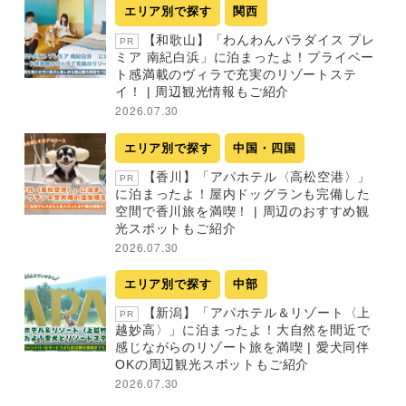
エリア別で探す
関西
【和歌山】「わんわんパラダイス プレ
PR
ミア 南紀白浜」に泊まったよ！プライベー
ト感満載のヴィラで充実のリゾートステ
イ！ | 周辺観光情報もご紹介
2026.07.30
エリア別で探す
中国・四国
【香川】「アパホテル〈高松空港〉」
PR
に泊まったよ！屋内ドッグランも完備した
空間で香川旅を満喫！ | 周辺のおすすめ観
光スポットもご紹介
2026.07.30
エリア別で探す
中部
【新潟】「アパホテル＆リゾート〈上
PR
越妙高〉」に泊まったよ！大自然を間近で
感じながらのリゾート旅を満喫 | 愛犬同伴
OKの周辺観光スポットもご紹介
2026.07.30