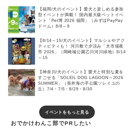
【福岡/犬のイベント】愛犬と楽しめる参加
型イベントが満載！ 国内最大級ペットイベ
ント「Pet博 2026 福岡」（みずほPayPay
ドーム）8/8～9
【8/14～15/犬のイベント】マルシェやアク
ティビティも！ 河川敷で夕涼み「犬市場夜
市 2026」（岡崎城公園乙川河川緑地）8/14
～15
【神奈川/犬のイベント】愛犬と特別な夏を
すごせる「SOLEIL DOG LAGOON～2026
SUMMER」（長井海の手公園ソレイユの
丘）7/4・7/5・8/29・8/30
イベントをもっと見る
おでかけわんこ部でPRしたい