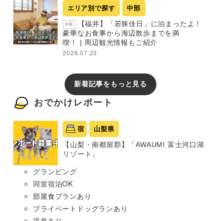
エリア別で探す
中部
【福井】「若狭佳日」に泊まったよ！
PR
豪華なお食事から海辺散歩までを満
喫！ | 周辺観光情報もご紹介
2026.07.23
新着記事をもっと見る
おでかけレポート
宿
山梨県
【山梨・南都留郡】「AWAUMI 富士河口湖
リゾート」
グランピング
同室宿泊OK
部屋食プランあり
プライベートドッグランあり
温泉あり