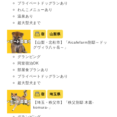
プライベートドッグランあり
わんこメニューあり
温泉あり
超大型犬まで
宿
山梨県
【山梨・北杜市】「Aicafefarm別邸～ドッ
グヴィラ八ヶ岳～」
グランピング
同室宿泊OK
部屋食プランあり
プライベートドッグランあり
超大型犬まで
宿
埼玉県
【埼玉・秩父市】「秩父別邸 木叢-
komura-」
グランピング