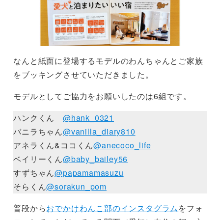
なんと紙面に登場するモデルのわんちゃんとご家族
をブッキングさせていただきました。
モデルとしてご協力をお願いしたのは6組です。
ハンクくん
@hank_0321
バニラちゃん
@vanilla_diary810
アネラくん&ココくん
@anecoco_life
ベイリーくん
@baby_bailey56
すずちゃん
@papamamasuzu
そらくん
@sorakun_pom
普段から
おでかけわんこ部のインスタグラム
をフォ