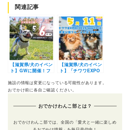
関連記事
【滋賀県/犬のイベン
【滋賀県/犬のイベン
ト】GWに開催！フ
ト】「チワワEXPO
レブルちゃん集ま
2025 meets 滋賀農
施設の情報は変更になっている可能性があります。
れ！「フレブルフェ
業公園ブルーメの丘
ス2024」（滋賀農場
SPRING」（滋賀農
おでかけ前に各自ご確認ください。
公園ブルーメの丘）
業公園ブルーメの
5/6（月・祝）
丘）5/11
おでかけわんこ部とは？
おでかけわんこ部では、全国の「愛犬と一緒に楽しめ
るおでかけ情報」を毎日発信中！