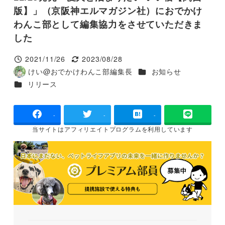
版】」（京阪神エルマガジン社）におでかけ
わんこ部として編集協力をさせていただきま
した
2021/11/26
2023/08/28
投稿日
更新日
カテゴリー
けい@おでかけわんこ部編集長
お知らせ
著
カテゴリー
リリース
者
-
-
-
当サイトは
アフィリエイトプログラムを
利用しています