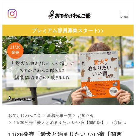
メ
イ
MENU
ン
プレミアム部員募集スタート>>
コ
ン
テ
ン
ツ
へ
移
動
おでかけわんこ部
新着記事一覧
お知らせ
11/26発売「愛犬と泊まりたい いい宿【関西版】」（京阪神エルマガジン社）におでかけわんこ部として編集協力をさせていただきました
11/26発売「愛犬と泊まりたい いい宿【関西