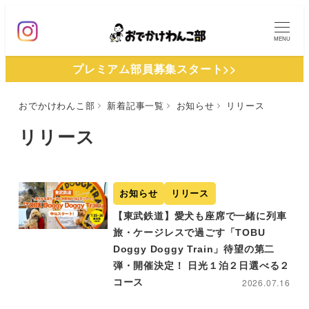
メ
イ
MENU
ン
プレミアム部員募集スタート>>
コ
ン
おでかけわんこ部
新着記事一覧
お知らせ
リリース
テ
ン
リリース
ツ
へ
移
お知らせ
リリース
動
【東武鉄道】愛犬も座席で一緒に列車
旅・ケージレスで過ごす「TOBU
Doggy Doggy Train」待望の第二
弾・開催決定！ 日光１泊２日選べる２
コース
2026.07.16