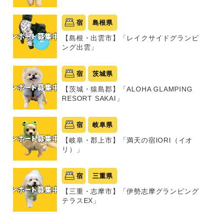
宿
島根県
【島根・出雲市】「レイクサイドグランピ
ング出雲」
宿
茨城県
【茨城・猿島郡】「ALOHA GLAMPING
RESORT SAKAI」
宿
岐阜県
【岐阜・郡上市】「満天の宿IORI（イオ
リ）」
宿
三重県
【三重・志摩市】「伊勢志摩グランピング
テラスEX」