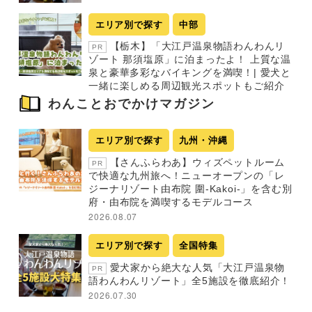
エリア別で探す
中部
【栃木】「大江戸温泉物語わんわんリ
PR
ゾート 那須塩原」に泊まったよ！ 上質な温
泉と豪華多彩なバイキングを満喫！| 愛犬と
一緒に楽しめる周辺観光スポットもご紹介
わんことおでかけマガジン
エリア別で探す
九州・沖縄
【さんふらわあ】ウィズペットルーム
PR
で快適な九州旅へ！ニューオープンの「レ
ジーナリゾート由布院 圍-Kakoi-」を含む別
府・由布院を満喫するモデルコース
2026.08.07
エリア別で探す
全国特集
愛犬家から絶大な人気「大江戸温泉物
PR
語わんわんリゾート」全5施設を徹底紹介！
2026.07.30