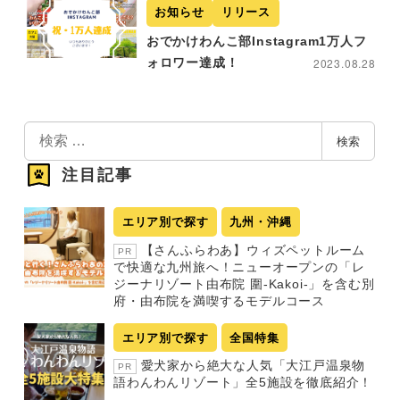
お知らせ
リリース
おでかけわんこ部Instagram1万人フ
ォロワー達成！
2023.08.28
検
検索
索
注目記事
エリア別で探す
九州・沖縄
【さんふらわあ】ウィズペットルーム
PR
で快適な九州旅へ！ニューオープンの「レ
ジーナリゾート由布院 圍-Kakoi-」を含む別
府・由布院を満喫するモデルコース
エリア別で探す
全国特集
愛犬家から絶大な人気「大江戸温泉物
PR
語わんわんリゾート」全5施設を徹底紹介！