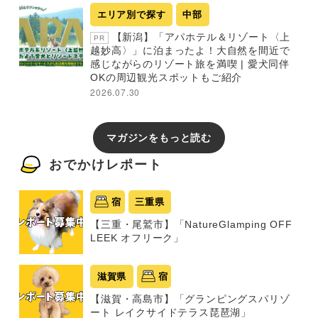
エリア別で探す
中部
【新潟】「アパホテル＆リゾート〈上
PR
越妙高〉」に泊まったよ！大自然を間近で
感じながらのリゾート旅を満喫 | 愛犬同伴
OKの周辺観光スポットもご紹介
2026.07.30
マガジンをもっと読む
おでかけレポート
宿
三重県
【三重・尾鷲市】「NatureGlamping OFF
LEEK オフリーク」
滋賀県
宿
【滋賀・高島市】「グランピングスパリゾ
ート レイクサイドテラス琵琶湖」