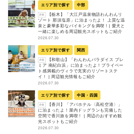
エリア別で探す
中部
【栃木】「大江戸温泉物語わんわんリ
PR
ゾート 那須塩原」に泊まったよ！ 上質な温
泉と豪華多彩なバイキングを満喫！| 愛犬と
一緒に楽しめる周辺観光スポットもご紹介
2026.07.30
エリア別で探す
関西
【和歌山】「わんわんパラダイス プレ
PR
ミア 南紀白浜」に泊まったよ！プライベー
ト感満載のヴィラで充実のリゾートステ
イ！ | 周辺観光情報もご紹介
2026.07.30
エリア別で探す
中国・四国
【香川】「アパホテル〈高松空港〉」
PR
に泊まったよ！屋内ドッグランも完備した
空間で香川旅を満喫！ | 周辺のおすすめ観
光スポットもご紹介
2026.07.30