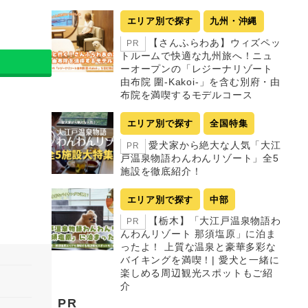
エリア別で探す
九州・沖縄
【さんふらわあ】ウィズペッ
PR
トルームで快適な九州旅へ！ニュ
ーオープンの「レジーナリゾート
由布院 圍-Kakoi-」を含む別府・由
布院を満喫するモデルコース
エリア別で探す
全国特集
愛犬家から絶大な人気「大江
PR
戸温泉物語わんわんリゾート」全5
施設を徹底紹介！
エリア別で探す
中部
【栃木】「大江戸温泉物語わ
PR
んわんリゾート 那須塩原」に泊ま
ったよ！ 上質な温泉と豪華多彩な
バイキングを満喫！| 愛犬と一緒に
楽しめる周辺観光スポットもご紹
介
PR