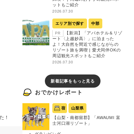
ットもご紹介
2026.07.30
エリア別で探す
中部
【新潟】「アパホテル＆リゾ
PR
ート〈上越妙高〉」に泊まった
よ！大自然を間近で感じながらの
リゾート旅を満喫 | 愛犬同伴OKの
周辺観光スポットもご紹介
2026.07.30
新着記事をもっと見る
おでかけレポート
宿
山梨県
た！
【山梨・南都留郡】「AWAUMI 富
士河口湖リゾート」
グランピング