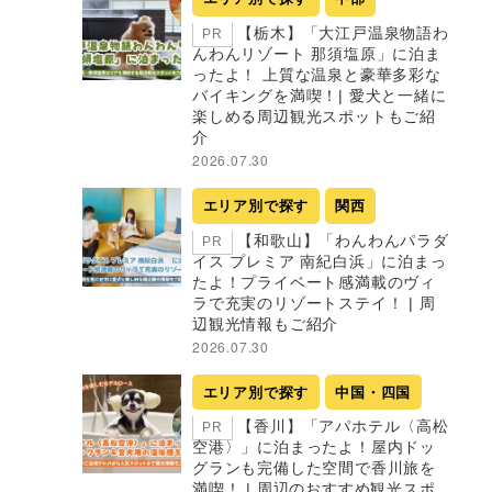
【栃木】「大江戸温泉物語わ
PR
んわんリゾート 那須塩原」に泊ま
ったよ！ 上質な温泉と豪華多彩な
バイキングを満喫！| 愛犬と一緒に
楽しめる周辺観光スポットもご紹
介
2026.07.30
エリア別で探す
関西
【和歌山】「わんわんパラダ
PR
イス プレミア 南紀白浜」に泊まっ
たよ！プライベート感満載のヴィ
ラで充実のリゾートステイ！ | 周
辺観光情報もご紹介
2026.07.30
エリア別で探す
中国・四国
【香川】「アパホテル〈高松
PR
空港〉」に泊まったよ！屋内ドッ
グランも完備した空間で香川旅を
満喫！ | 周辺のおすすめ観光スポ