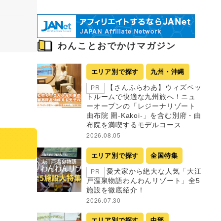
わんことおでかけマガジン
エリア別で探す
九州・沖縄
【さんふらわあ】ウィズペッ
PR
トルームで快適な九州旅へ！ニュ
ーオープンの「レジーナリゾート
由布院 圍-Kakoi-」を含む別府・由
布院を満喫するモデルコース
2026.08.05
エリア別で探す
全国特集
愛犬家から絶大な人気「大江
PR
戸温泉物語わんわんリゾート」全5
施設を徹底紹介！
2026.07.30
エリア別で探す
中部