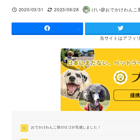
2020/03/31
2023/08/28
けい@おでかけわんこ
投稿日
更新日
著
者
-
当サイトは
アフィ
おでかけわんこ部のロゴが完成しました！