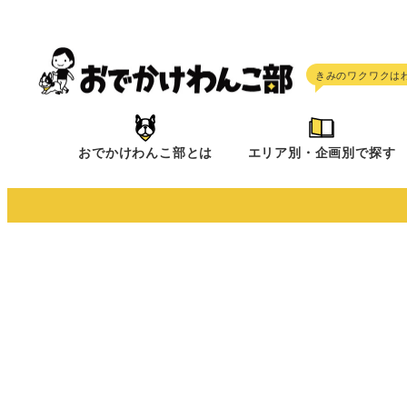
メ
イ
ン
コ
ン
テ
おでかけわんこ部とは
エリア別・企画別で探す
ン
ツ
へ
移
動