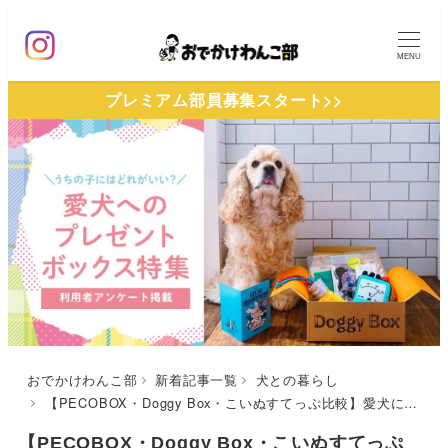
メ
イ
MENU
ン
プレミアム部員募集スタート>>
コ
ン
テ
ン
ツ
へ
移
動
おでかけわんこ部
新着記事一覧
犬との暮らし
【PECOBOX・Doggy Box・こいぬすてっぷ比較】愛犬に毎月届くプレゼントボックス大特集！利用者アンケートでわかったそれぞれのおすすめのポイントとは？
【PECOBOX・Doggy Box・こいぬすてっぷ