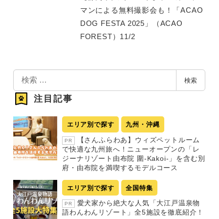
マンによる無料撮影会も！「ACAO
DOG FESTA 2025」（ACAO
FOREST）11/2
検
検索
索
注目記事
エリア別で探す
九州・沖縄
【さんふらわあ】ウィズペットルーム
PR
で快適な九州旅へ！ニューオープンの「レ
ジーナリゾート由布院 圍-Kakoi-」を含む別
府・由布院を満喫するモデルコース
エリア別で探す
全国特集
愛犬家から絶大な人気「大江戸温泉物
PR
語わんわんリゾート」全5施設を徹底紹介！