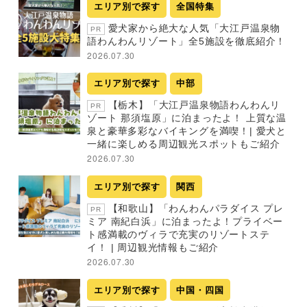
エリア別で探す
全国特集
愛犬家から絶大な人気「大江戸温泉物
PR
語わんわんリゾート」全5施設を徹底紹介！
2026.07.30
エリア別で探す
中部
【栃木】「大江戸温泉物語わんわんリ
PR
ゾート 那須塩原」に泊まったよ！ 上質な温
泉と豪華多彩なバイキングを満喫！| 愛犬と
一緒に楽しめる周辺観光スポットもご紹介
2026.07.30
エリア別で探す
関西
【和歌山】「わんわんパラダイス プレ
PR
ミア 南紀白浜」に泊まったよ！プライベー
ト感満載のヴィラで充実のリゾートステ
イ！ | 周辺観光情報もご紹介
2026.07.30
エリア別で探す
中国・四国