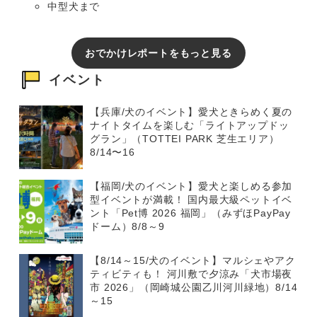
中型犬まで
おでかけレポートをもっと見る
イベント
【兵庫/犬のイベント】愛犬ときらめく夏の
ナイトタイムを楽しむ「ライトアップドッ
グラン」（TOTTEI PARK 芝生エリア）
8/14〜16
【福岡/犬のイベント】愛犬と楽しめる参加
型イベントが満載！ 国内最大級ペットイベ
ント「Pet博 2026 福岡」（みずほPayPay
ドーム）8/8～9
【8/14～15/犬のイベント】マルシェやアク
ティビティも！ 河川敷で夕涼み「犬市場夜
市 2026」（岡崎城公園乙川河川緑地）8/14
～15