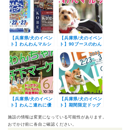
んサイクリングinび
ナイトマーケット」
わ湖長浜」
（サザンモール六甲
B612）8/24
【兵庫県/犬のイベン
【兵庫県/犬のイベン
ト】わんわんマルシ
ト】90ブースのわん
ェの夜市も開催「メ
ちゃんグッズが勢揃
リケンわんだーパー
い！キッチンカーも
ク2024秋」（神戸メ
♪「わんわんマルシ
リケンパーク）9/21
ェ vol.35」（神戸ポ
～23
ートアイランド内・
市民広場）5/21・22
開催
【兵庫県/犬のイベン
【兵庫県/犬のイベン
ト】わんこ連れに優
ト】期間限定ドッグ
しい「道の駅 ちく
ランも！愛犬と一緒
施設の情報は変更になっている可能性があります。
さ」の初イベント！
に楽しめる体験イベ
マルシェや無料ドッ
ントも同時開催「ハ
おでかけ前に各自ご確認ください。
グランも！「わんち
ーバーワンダーラン