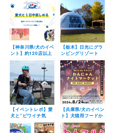
き） 無料ランやドッ
DAY」を愛犬と満喫
グカフェ併設の施設
してきたよ！ペット
を厳選
可の周辺観光施設も
たっぷり紹介
【神奈川県/犬のイベ
【栃木】日光にグラ
ント】約120店以上
ンピングリゾート
の店舗が出店
「brilliant-village
「YOKOHAMA
Nikko」2023年2月
GOGO DOG FES
オープン予定 | 広大
2024 春」（臨港パ
なプライベートドッ
ーク）天然芝ドッグ
グラン付き♩
ランも！4/20-4/21
【イベントレポ】愛
【兵庫県/犬のイベン
犬と“ビワイチ気
ト】犬猫用フードか
分”！湖畔を走る特
らハンドメイドグッ
別な休日「ワンちゃ
ズまで「わんにゃん