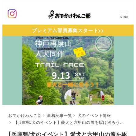
メ
イ
MENU
ン
プレミアム部員募集スタート>>
コ
ン
テ
ン
ツ
へ
移
動
おでかけわんこ部
新着記事一覧
犬のイベント情報
【兵庫県/犬のイベント】愛犬と六甲山の麓を駆け巡ろう「神戸再度山(ふたたびやま)人犬同伴Trail Race プレ大会」（再度公園内 森の広場）9/13
【兵庫県/犬のイベント】愛犬と六甲山の麓を駆