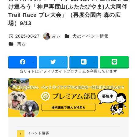
け巡ろう「神戸再度山(ふたたびやま)人犬同伴
Trail Race プレ大会」（再度公園内 森の広
場）9/13
カテゴリー
2025/06/27
みぃ
犬のイベント情報
投稿日
著
カテゴリー
関西
者
-
-
-
当サイトは
アフィリエイトプログラムを
利用しています
イベント概要