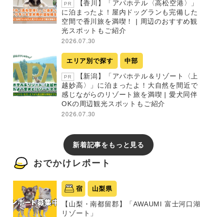
【香川】「アパホテル〈高松空港〉」
PR
に泊まったよ！屋内ドッグランも完備した
空間で香川旅を満喫！ | 周辺のおすすめ観
光スポットもご紹介
2026.07.30
エリア別で探す
中部
【新潟】「アパホテル＆リゾート〈上
PR
越妙高〉」に泊まったよ！大自然を間近で
感じながらのリゾート旅を満喫 | 愛犬同伴
OKの周辺観光スポットもご紹介
2026.07.30
新着記事をもっと見る
おでかけレポート
宿
山梨県
【山梨・南都留郡】「AWAUMI 富士河口湖
リゾート」