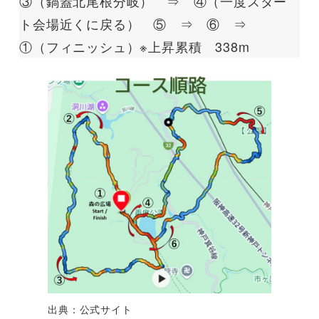
③（鍋蓋北尾根分岐） ⇒ ④（一度スター
ト会場近くに戻る） ⑤ ⇒ ⑥ ⇒
①（フィニッシュ）※上昇累積 338m
出典：公式サイト