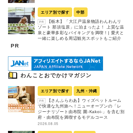
エリア別で探す
中部
【栃木】「大江戸温泉物語わんわんリ
PR
ゾート 那須塩原」に泊まったよ！ 上質な温
泉と豪華多彩なバイキングを満喫！| 愛犬と
一緒に楽しめる周辺観光スポットもご紹介
PR
わんことおでかけマガジン
エリア別で探す
九州・沖縄
【さんふらわあ】ウィズペットルーム
PR
で快適な九州旅へ！ニューオープンの「レ
ジーナリゾート由布院 圍-Kakoi-」を含む別
府・由布院を満喫するモデルコース
2026.08.05