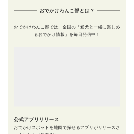
ゃん軒下マーケッ
ド」（神戸ハーバー
おでかけわんこ部とは？
ト」（道の駅ちく
ランド高浜岸壁）
さ）6/12開催
2/23～3/26
おでかけわんこ部では、全国の「愛犬と一緒に楽しめ
るおでかけ情報」を毎日発信中！
公式アプリリリース
おでかけスポットを地図で探せるアプリがリリースさ