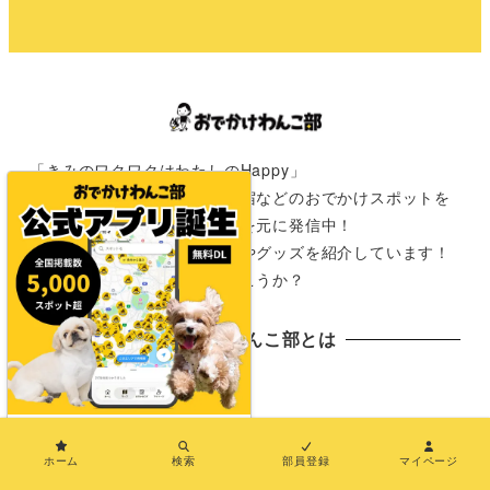
「きみのワクワクはわたしのHappy」
愛犬と一緒に行けるカフェや宿などのおでかけスポットを
全国の飼い主さんからの情報を元に発信中！
おでかけが楽しみになる情報やグッズを紹介しています！
さぁ次は君と一緒にどこに行こうか？
おでかけわんこ部とは
おでかけわんこ部とは
×
おでわんMAP
ホーム
検索
部員登録
マイページ