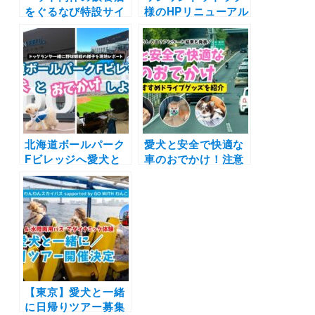
をぐるなび特設サイ
様のHPリニューアル
トで無料紹介も！
のディレクションを
「第2弾 GO WITH
行いました【おでか
わんこ プロジェク
けわんこ部協業実
ト」発表 | マナーウ
績】
ェアを活用した飲食
店のペット受け入れ
環境づくりをサポー
ト
北海道ボールパーク
愛犬と安全で快適な
Fビレッジへ愛犬と
車のおでかけ！注意
おでかけしよう！ド
点やドライブグッズ
ッグランや一緒に野
を紹介
球観戦の様子を現地
レポート
【東京】愛犬と一緒
に日帰りツアー募集