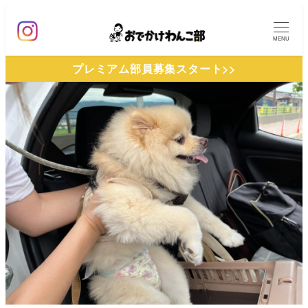
メ
イ
MENU
ン
プレミアム部員募集スタート>>
コ
ン
テ
ン
ツ
へ
移
動