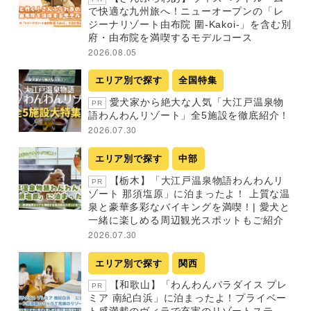
で快適な九州旅へ！ニューオープンの「レ
ジーナリゾート由布院 圍-Kakoi-」を含む別
府・由布院を満喫するモデルコース
2026.08.05
エリア別で探す
全国特集
愛犬家から絶大な人気「大江戸温泉物
PR
語わんわんリゾート」全5施設を徹底紹介！
2026.07.30
エリア別で探す
中部
【栃木】「大江戸温泉物語わんわんリ
PR
ゾート 那須塩原」に泊まったよ！ 上質な温
泉と豪華多彩なバイキングを満喫！| 愛犬と
一緒に楽しめる周辺観光スポットもご紹介
2026.07.30
エリア別で探す
関西
【和歌山】「わんわんパラダイス プレ
PR
ミア 南紀白浜」に泊まったよ！プライベー