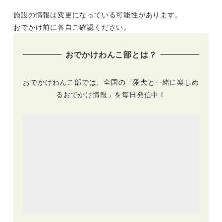
中 | オープンバスや
施設の情報は変更になっている可能性があります。
水陸両用バスで東京
タワーやレインボー
おでかけ前に各自ご確認ください。
ブリッジの真下へ
GO!!（2日間限定）
おでかけわんこ部とは？
おでかけわんこ部では、全国の「愛犬と一緒に楽しめ
るおでかけ情報」を毎日発信中！