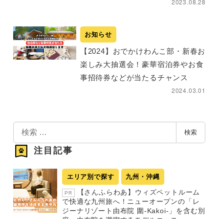
2023.08.28
お知らせ
【2024】おでかけわんこ部・新春お
楽しみ大抽選会！豪華宿泊券やお食
事招待券などが当たるチャンス
2024.03.01
検
検索
索
注目記事
エリア別で探す
九州・沖縄
【さんふらわあ】ウィズペットルーム
PR
で快適な九州旅へ！ニューオープンの「レ
ジーナリゾート由布院 圍-Kakoi-」を含む別