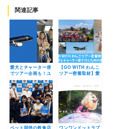
関連記事
愛犬とチャーター便
【GO WITH わんこ
でツアー企画も！ユ
ツアー密着取材】愛
ニ・チャーム「マナ
犬とチャーター便で
ーウェアプレゼンツ
行く九州の旅！夢の
GO WITH わんこ プ
ような3日間の様子
ロジェクト」始動 |
をたっぷり紹介
おでかけわんこ部も
コラボ記事を寄稿
ペット同伴の飲食店
ワンワンドットラブ