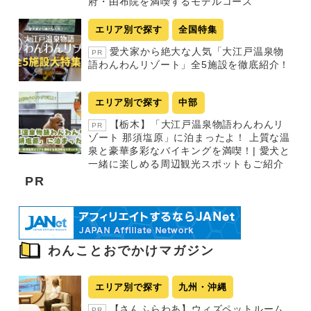
府・由布院を満喫するモデルコース
エリア別で探す
全国特集
愛犬家から絶大な人気「大江戸温泉物
PR
語わんわんリゾート」全5施設を徹底紹介！
エリア別で探す
中部
【栃木】「大江戸温泉物語わんわんリ
PR
ゾート 那須塩原」に泊まったよ！ 上質な温
泉と豪華多彩なバイキングを満喫！| 愛犬と
一緒に楽しめる周辺観光スポットもご紹介
PR
わんことおでかけマガジン
エリア別で探す
九州・沖縄
【さんふらわあ】ウィズペットルーム
PR