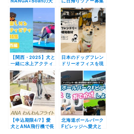
NANGA×Soanの犬
に日帰りツアー募集
用寝袋が先行限定販
中 | オープンバスや
売スタート！愛犬に
水陸両用バスで東京
ふわふわ＆あったか
タワーやレインボー
の寝心地を | 冬キャ
ブリッジの真下へ
ンプやお家でも大活
GO!!（2日間限定）
躍のシュラフ誕生
【関西・2025】犬と
日本のドッグフレン
一緒に水上アクティ
ドリーオフィスを現
ビティが楽しめるス
地取材！ペットが会
ポット10選！SUPや
社にいるメリットや
カヌー体験で愛犬と
課題点とは？（株式
特別な夏の思い出を
会社バイオフィリア
♪（実際のおでかけ
/ 株式会社フリース
レポートあり）
テッチ）
【申込期限4/7】愛
北海道ボールパーク
犬とANA飛行機で長
Fビレッジへ愛犬と
崎ツアー！行きも帰
おでかけしよう！ド