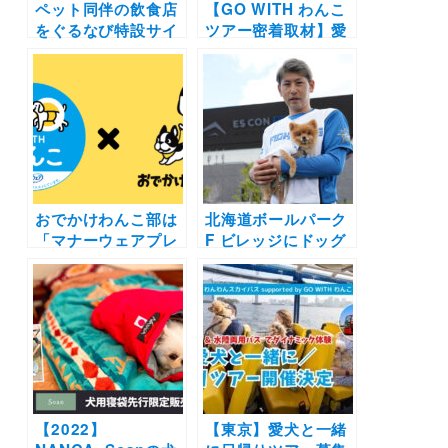
ペット同伴の飲食店
【GO WITH わんこ
をぐるなび特設サイ
ツアー密着取材】愛
トで無料紹介も！
犬とチャーター便で
「第2弾 GO WITH
行く九州の旅！夢の
わんこ プロジェク
ような3日間の様子
ト」発表 | マナーウ
をたっぷり紹介
ェアを活用した飲食
店のペット受け入れ
環境づくりをサポー
ト
おでかけわんこ部は
北海道ボールパーク
「マナーウェアプレ
F ビレッジにドッグ
ゼンツGO WITH わ
ラン「ユニ・チャー
んこ プロジェクト」
ム DOG PARK」が
に賛同します！記事
オープン！セレモニ
の寄稿やコンテンツ
ーには加藤投手と愛
提供などコラボも
犬ポンちゃんも登場
【2022】
【東京】愛犬と一緒