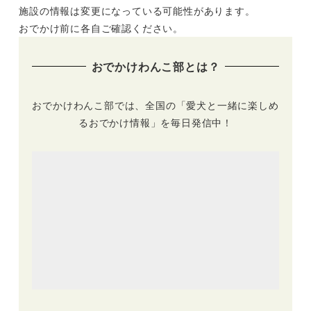
施設の情報は変更になっている可能性があります。
りも一緒に機内搭乗
ッグランや一緒に野
OK！「わんわんフ
球観戦の様子を現地
おでかけ前に各自ご確認ください。
ライトin長崎」憧れ
レポート
のi+Land nagasaki
おでかけわんこ部とは？
に宿泊
おでかけわんこ部では、全国の「愛犬と一緒に楽しめ
るおでかけ情報」を毎日発信中！