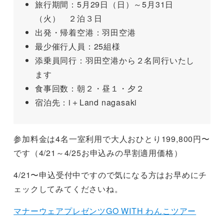
旅行期間：5月29日（日）～5月31日
（火） ２泊３日
出発・帰着空港：羽田空港
最少催行人員：25組様
添乗員同行：羽田空港から２名同行いたし
ます
食事回数：朝２・昼１・夕２
宿泊先：i＋Land nagasaki
参加料金は4名一室利用で大人おひとり199,800円〜
です（4/21～4/25お申込みの早割適用価格）
4/21〜申込受付中ですので気になる方はお早めにチ
ェックしてみてくださいね。
マナーウェアプレゼンツGO WITH わんこツアー