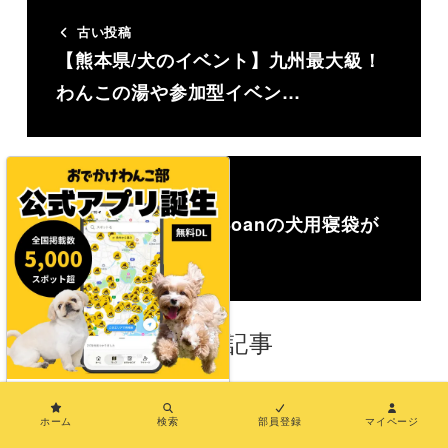
古い投稿
【熊本県/犬のイベント】九州最大級！
わんこの湯や参加型イベン…
新しい投稿
【2022】NANGA×Soanの犬用寝袋が
先行限定販売スタ…
関連記事
×
最新ニュース
北海道・東北
ホーム
検索
部員登録
マイページ
北海道ボールパーク F ビレッジにド