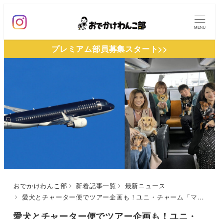
メ
イ
MENU
ン
プレミアム部員募集スタート>>
コ
ン
テ
ン
ツ
へ
移
動
おでかけわんこ部
新着記事一覧
最新ニュース
愛犬とチャーター便でツアー企画も！ユニ・チャーム「マナーウェアプレゼンツGO WITH わんこ プロジェクト」始動 | おでかけわんこ部もコラボ記事を寄稿
愛犬とチャーター便でツアー企画も！ユニ・