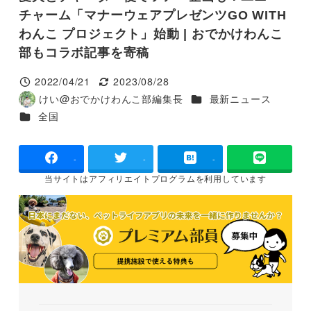
チャーム「マナーウェアプレゼンツGO WITH
わんこ プロジェクト」始動 | おでかけわんこ
部もコラボ記事を寄稿
2022/04/21
2023/08/28
投稿日
更新日
カテゴリー
けい@おでかけわんこ部編集長
最新ニュース
著
カテゴリー
全国
者
-
-
-
当サイトは
アフィリエイトプログラムを
利用しています