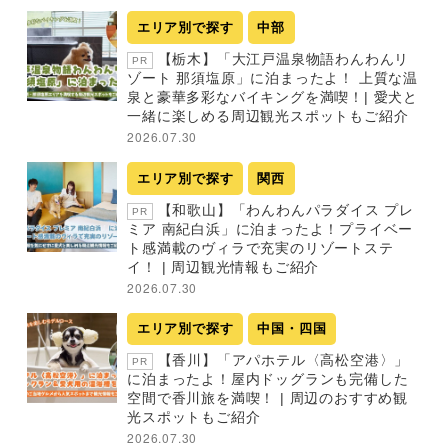
エリア別で探す
中部
【栃木】「大江戸温泉物語わんわんリ
PR
ゾート 那須塩原」に泊まったよ！ 上質な温
泉と豪華多彩なバイキングを満喫！| 愛犬と
一緒に楽しめる周辺観光スポットもご紹介
2026.07.30
エリア別で探す
関西
【和歌山】「わんわんパラダイス プレ
PR
ミア 南紀白浜」に泊まったよ！プライベー
ト感満載のヴィラで充実のリゾートステ
イ！ | 周辺観光情報もご紹介
2026.07.30
エリア別で探す
中国・四国
【香川】「アパホテル〈高松空港〉」
PR
に泊まったよ！屋内ドッグランも完備した
空間で香川旅を満喫！ | 周辺のおすすめ観
光スポットもご紹介
2026.07.30