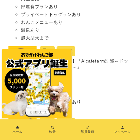
部屋食プランあり
プライベートドッグランあり
わんこメニューあり
温泉あり
超大型犬まで
宿
山梨県
【山梨・北杜市】「Aicafefarm別邸～ドッ
グヴィラ八ヶ岳～」
グランピング
同室宿泊OK
部屋食プランあり
プライベートドッグランあり
超大型犬まで
宿
埼玉県
×
ホーム
検索
部員登録
マイページ
【埼玉・秩父市】「秩父別邸 木叢-
komura-」