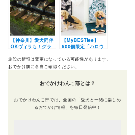
屋内ドッグラン＆半
お蕎麦やピザを愛犬
個室のレストランで
と楽しもう♪
ずっと一緒の思い出
を♪
【神奈川】愛犬同伴
【MyBESTiee】
OKヴィラも！グラ
500個限定「ハロウ
ンピング施設「モリ
ィンBOX」＆「クリ
施設の情報は変更になっている可能性があります。
トソラ箱根」が2023
スマスBOX」販売開
年4月オープン | 全
始！可愛い装飾品か
おでかけ前に各自ご確認ください。
客室スイート仕様＆
らわんこ用グッズま
専用温泉付き
で盛りだくさん
おでかけわんこ部とは？
おでかけわんこ部では、全国の「愛犬と一緒に楽しめ
るおでかけ情報」を毎日発信中！