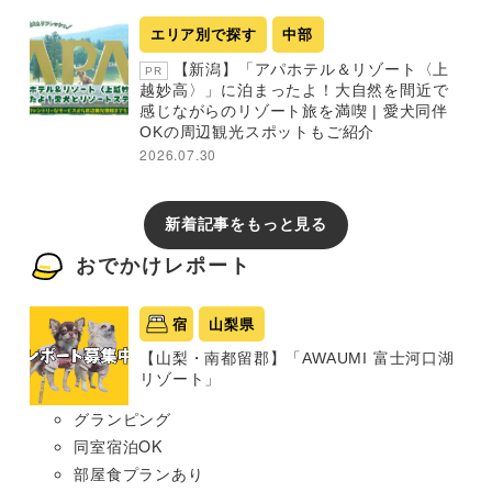
エリア別で探す
中部
【新潟】「アパホテル＆リゾート〈上
PR
越妙高〉」に泊まったよ！大自然を間近で
感じながらのリゾート旅を満喫 | 愛犬同伴
OKの周辺観光スポットもご紹介
2026.07.30
新着記事をもっと見る
おでかけレポート
宿
山梨県
【山梨・南都留郡】「AWAUMI 富士河口湖
リゾート」
グランピング
同室宿泊OK
部屋食プランあり