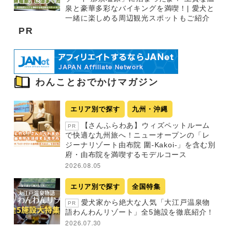
泉と豪華多彩なバイキングを満喫！| 愛犬と
一緒に楽しめる周辺観光スポットもご紹介
PR
わんことおでかけマガジン
エリア別で探す
九州・沖縄
【さんふらわあ】ウィズペットルーム
PR
で快適な九州旅へ！ニューオープンの「レ
ジーナリゾート由布院 圍-Kakoi-」を含む別
府・由布院を満喫するモデルコース
2026.08.05
エリア別で探す
全国特集
愛犬家から絶大な人気「大江戸温泉物
PR
語わんわんリゾート」全5施設を徹底紹介！
2026.07.30