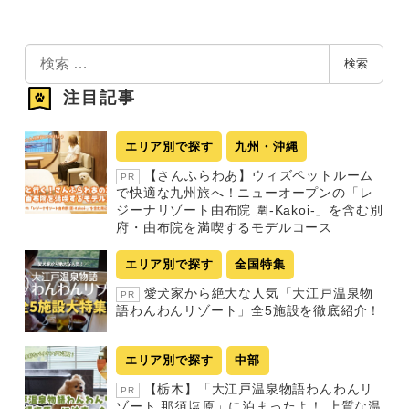
検
検索
索
注目記事
エリア別で探す
九州・沖縄
【さんふらわあ】ウィズペットルーム
PR
で快適な九州旅へ！ニューオープンの「レ
ジーナリゾート由布院 圍-Kakoi-」を含む別
府・由布院を満喫するモデルコース
エリア別で探す
全国特集
愛犬家から絶大な人気「大江戸温泉物
PR
語わんわんリゾート」全5施設を徹底紹介！
エリア別で探す
中部
【栃木】「大江戸温泉物語わんわんリ
PR
ゾート 那須塩原」に泊まったよ！ 上質な温