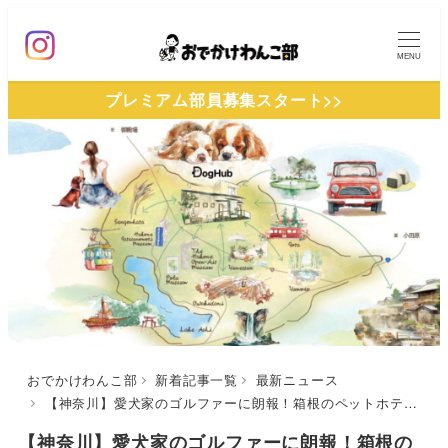
メ
イ
MENU
ン
プレミアム部員募集スタート>>
コ
ン
テ
ン
ツ
へ
移
動
おでかけわんこ部
新着記事一覧
最新ニュース
【神奈川】愛犬家のゴルファーに朗報！箱根のペットホテル「DogHub箱根仙石原」より早朝プランが新登場 | 愛犬との観光もゴルフも満喫
【神奈川】愛犬家のゴルファーに朗報！箱根の