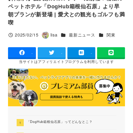
ペットホテル「DogHub箱根仙石原」より早
朝プランが新登場 | 愛犬との観光もゴルフも満
喫
カテゴリー
カテゴリー
2025/02/15
lisa
最新ニュース
関東
投稿日
著
者
-
-
-
当サイトは
アフィリエイトプログラムを
利用しています
「DogHub箱根仙石原」ってどんなとこ？