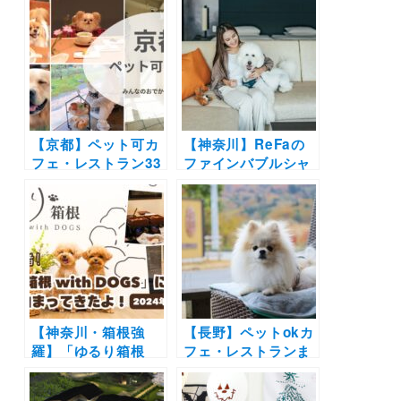
縄までウィズペット
のお泊まり写真レポ
ルーム・ペットルー
や口コミも | 大切な
ムで愛犬と非日常の
ペットと特別な旅行
旅へ
を楽しもう♪
【京都】ペット可カ
【神奈川】ReFaの
フェ・レストラン33
ファインバブルシャ
選！店内OKの和菓
ワーを愛犬に試せ
子店やドッグラン付
る！「ハイアット リ
きのカフェまとめ｜
ージェンシー 箱根
実際のおでかけレポ
リゾート＆スパ」の
ート付き
ドッグフレンドリー
ルームに期間限定で
設置
【神奈川・箱根強
【長野】ペットokカ
羅】「ゆるり箱根
フェ・レストランま
with DOGS」に愛犬
とめ30選！| 自然豊
と泊まってきたよ！
かな景色に包まれて