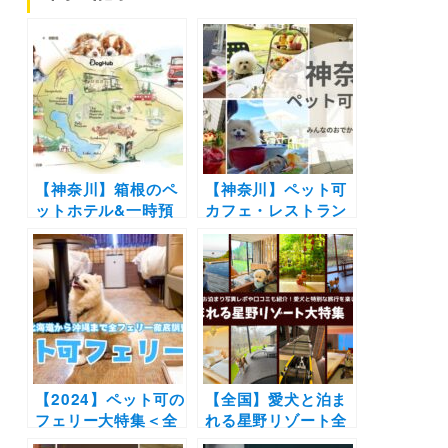
【神奈川】箱根のペ
【神奈川】ペット可
ットホテル&一時預
カフェ・レストラン
かり施設「DogHub
30選 | 愛犬と一緒に
箱根仙石原」が2024
中華街の食べ放題や
年7月オープン！24
アフタヌーンティー
時間スタッフ常駐で
を楽しもう♪
専用ドッグランも
【2024】ペット可の
【全国】愛犬と泊ま
フェリー大特集＜全
れる星野リゾート全
24隻＞北海道から沖
42施設大特集！実際