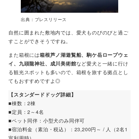
出典：プレスリリース
自然に囲まれた敷地内では、愛犬ものびのびと過ご
すことができそうですね。
また箱根には
箱根芦ノ湖遊覧船、駒ケ岳ロープウェ
イ、九頭龍神社、成川美術館
など愛犬と一緒に行け
る観光スポットも多いので、箱根を旅する拠点とし
てもおすすめですよ◎
【スタンダードドッグ詳細】
■棟数：2棟
■定員：2～4名
■ペット同伴：小型犬のみ同伴可
■宿泊料金（素泊・税込）：23,200円～ / 人（2名1
室利用時）