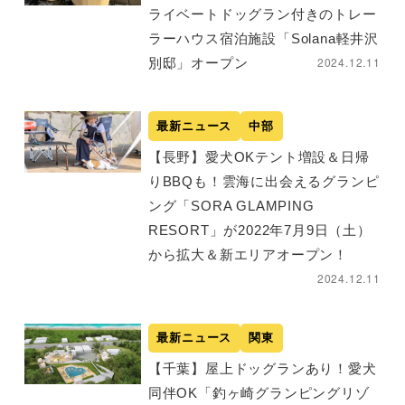
ライベートドッグラン付きのトレー
ラーハウス宿泊施設「Solana軽井沢
2024.12.11
別邸」オープン
最新ニュース
中部
【長野】愛犬OKテント増設＆日帰
りBBQも！雲海に出会えるグランピ
ング「SORA GLAMPING
RESORT」が2022年7月9日（土）
から拡大＆新エリアオープン！
2024.12.11
最新ニュース
関東
【千葉】屋上ドッグランあり！愛犬
同伴OK「釣ヶ崎グランピングリゾ