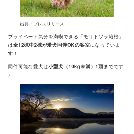
出典：プレスリリース
プライベート気分を満喫できる「モリトソラ箱根」
は
全12棟中2棟が愛犬同伴OKの客室
になっていま
す！
同伴可能な愛犬は
小型犬（10kg未満）1頭まで
です
♩