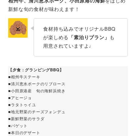
相州牛、清川恵水ポーク、小田原港の海鮮
をはじめ
新鮮な旬の食材が味わえます！
食材持ち込みでオリジナルBBQ
が楽しめる
「素泊りプラン」
も
用意されていますよ♩
【夕食：グランピングBBQ】
■相州牛ステーキ
■清川恵水ポークのリブロース
■小田原港産 旬の海鮮浜焼き
■アヒージョ
■ラタトゥイユ
■地元野菜のチーズフォンデュ
■新鮮野菜のサラダ
■バゲット
■本日のデザート