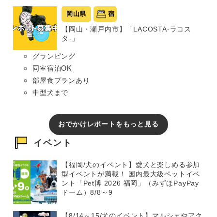
岡山県
宿
【岡山・瀬戸内市】「LACOSTA-ラコス
タ-」
グランピング
同室宿泊OK
部屋食プランあり
中型犬まで
おでかけレポートをもっと見る
イベント
【福岡/犬のイベント】愛犬と楽しめる参加
型イベントが満載！ 国内最大級ペットイベ
ント「Pet博 2026 福岡」（みずほPayPay
ドーム）8/8～9
【8/14～15/犬のイベント】マルシェやアク