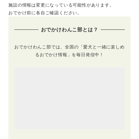
施設の情報は変更になっている可能性があります。
る！「ハイアット リ
中華街の食べ放題や
ージェンシー 箱根
アフタヌーンティー
おでかけ前に各自ご確認ください。
リゾート＆スパ」の
を楽しもう♪
ドッグフレンドリー
おでかけわんこ部とは？
ルームに期間限定で
設置
おでかけわんこ部では、全国の「愛犬と一緒に楽しめ
るおでかけ情報」を毎日発信中！