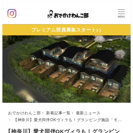
メ
イ
MENU
ン
プレミアム部員募集スタート>>
コ
ン
テ
ン
ツ
へ
移
動
おでかけわんこ部
新着記事一覧
最新ニュース
【神奈川】愛犬同伴OKヴィラも！グランピング施設「モリトソラ箱根」が2023年4月オープン | 全客室スイート仕様＆専用温泉付き
【神奈川】愛犬同伴OKヴィラも！グランピン