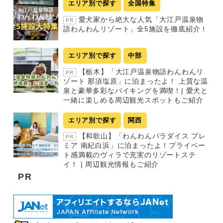
エリア別で探す
全国特集
愛犬家から絶大な人気「大江戸温泉物
PR
語わんわんリゾート」全5施設を徹底紹介！
エリア別で探す
中部
【栃木】「大江戸温泉物語わんわんリ
PR
ゾート 那須塩原」に泊まったよ！ 上質な温
泉と豪華多彩なバイキングを満喫！| 愛犬と
一緒に楽しめる周辺観光スポットもご紹介
エリア別で探す
関西
【和歌山】「わんわんパラダイス プレ
PR
ミア 南紀白浜」に泊まったよ！プライベー
ト感満載のヴィラで充実のリゾートステ
イ！ | 周辺観光情報もご紹介
PR