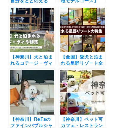
自分をととのえる”
根モデルコース】
ホテルへ「nol
ラ・テラッツァ 芦ノ
hakone
湖〜箱根神社〜ホテ
myojindai」が2024
ル凛香 箱根強羅リゾ
年5月開業！サイズ
ート〜大涌谷コース
別ドッグランも併設
【神奈川】犬と泊ま
【全国】愛犬と泊ま
れるコテージ・ヴィ
れる星野リゾート全
ラ5選！実際のおで
42施設大特集！実際
かけ写真付きで紹介
のお泊まり写真レポ
| ドッグラン付きや
や口コミも | 大切な
ワンちゃんOK遊園
ペットと特別な旅行
地併設の施設も！
を楽しもう♪
【神奈川】ReFaの
【神奈川】ペット可
ファインバブルシャ
カフェ・レストラン
ワーを愛犬に試せ
30選 | 愛犬と一緒に