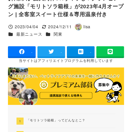
グ施設「モリトソラ箱根」が2023年4月オープ
ン | 全客室スイート仕様＆専用温泉付き
2023/04/04
2024/12/11
lisa
投稿日
更新日
著
カテゴリー
カテゴリー
最新ニュース
関東
者
-
-
-
当サイトは
アフィリエイトプログラムを
利用しています
「モリトソラ箱根」ってどんなとこ？