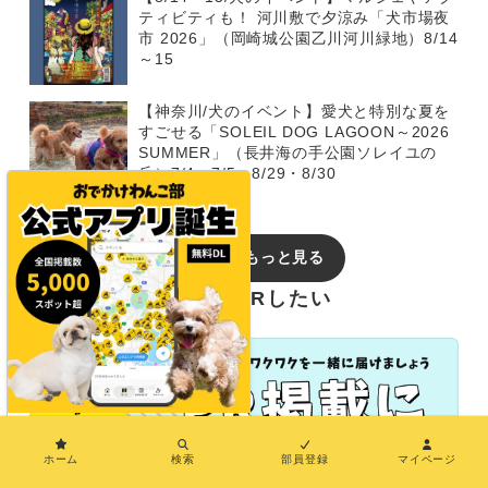
ティビティも！ 河川敷で夕涼み「犬市場夜
市 2026」（岡崎城公園乙川河川緑地）8/14
～15
【神奈川/犬のイベント】愛犬と特別な夏を
すごせる「SOLEIL DOG LAGOON～2026
SUMMER」（長井海の手公園ソレイユの
丘）7/4・7/5・8/29・8/30
イベントをもっと見る
おでかけわんこ部でPRしたい
×
ホーム
検索
部員登録
マイページ