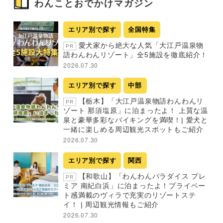
わんことおでかけマガジン
エリア別で探す
全国特集
愛犬家から絶大な人気「大江戸温泉物
PR
語わんわんリゾート」全5施設を徹底紹介！
2026.07.30
エリア別で探す
中部
【栃木】「大江戸温泉物語わんわんリ
PR
ゾート 那須塩原」に泊まったよ！ 上質な温
泉と豪華多彩なバイキングを満喫！| 愛犬と
一緒に楽しめる周辺観光スポットもご紹介
2026.07.30
エリア別で探す
関西
【和歌山】「わんわんパラダイス プレ
PR
ミア 南紀白浜」に泊まったよ！プライベー
ト感満載のヴィラで充実のリゾートステ
イ！ | 周辺観光情報もご紹介
2026.07.30