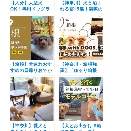
【大分】大型犬
【神奈川】犬と泊ま
OK！専用ドッグラ
れる宿15選！実際の
ン完備の「GLAMP
おでかけレポート口
CABIN-グランキャ
コミ付き | 人気の温
ビン-安心院」がGW
泉宿やリゾートホテ
にOPEN！九州初・
ルなど紹介
ブドウの郷でラグジ
ュアリーグランピン
グを楽しもう
【箱根】犬連れおす
【神奈川・箱根強
すめの日帰りおでか
羅】「ゆるり箱根
けスポット特集！ペ
with DOGS」に愛犬
ットと一緒に観光や
と泊まってきたよ！
食事・体験を楽しも
屋内ドッグラン＆半
う♪実際のレポも紹
個室のレストランで
介
ずっと一緒の思い出
を♪
【神奈川】愛犬と”
【犬とお出かけ #箱