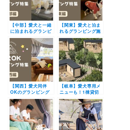
【中部】愛犬と一緒
【関東】愛犬と泊ま
に泊まれるグランピ
れるグランピング施
ング18選！富士山や
設17選！ドッグラン
雲海の絶景や極上の
付きや愛犬用温泉付
バーベキューで愛犬
き＆豪華BBQを楽し
と特別な体験を♪
めるおすすめスポッ
トを紹介
【関西】愛犬同伴
【岐阜】愛犬専用メ
OKのグランピング
ニューも！1棟貸切
施設14選！プライベ
タイプのプライベー
ートドッグラン付き
トヴィラ「NAGI
やオーシャンビュー
dog glamping
の新施設も！
ena」が予約受付開
始！