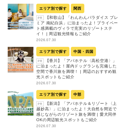
エリア別で探す
関西
【和歌山】「わんわんパラダイス プレ
PR
ミア 南紀白浜」に泊まったよ！プライベー
ト感満載のヴィラで充実のリゾートステ
イ！ | 周辺観光情報もご紹介
2026.07.30
エリア別で探す
中国・四国
【香川】「アパホテル〈高松空港〉」
PR
に泊まったよ！屋内ドッグランも完備した
空間で香川旅を満喫！ | 周辺のおすすめ観
光スポットもご紹介
2026.07.30
エリア別で探す
中部
【新潟】「アパホテル＆リゾート〈上
PR
越妙高〉」に泊まったよ！大自然を間近で
感じながらのリゾート旅を満喫 | 愛犬同伴
OKの周辺観光スポットもご紹介
2026.07.30