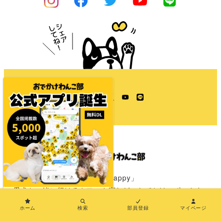
Instagram
Facebook
Twitter
YouTube
LINE
「きみのワクワクはわたしのHappy」
愛犬と一緒に行けるカフェや宿などのおでかけスポットを
×
全国の飼い主さんからの情報を元に発信中！
ホーム
検索
部員登録
マイページ
おでかけが楽しみになる情報やグッズを紹介しています！