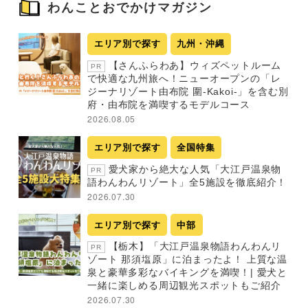
わんことおでかけマガジン
エリア別で探す
九州・沖縄
【さんふらわあ】ウィズペットルーム
PR
で快適な九州旅へ！ニューオープンの「レ
ジーナリゾート由布院 圍-Kakoi-」を含む別
府・由布院を満喫するモデルコース
2026.08.05
エリア別で探す
全国特集
愛犬家から絶大な人気「大江戸温泉物
PR
語わんわんリゾート」全5施設を徹底紹介！
2026.07.30
エリア別で探す
中部
【栃木】「大江戸温泉物語わんわんリ
PR
ゾート 那須塩原」に泊まったよ！ 上質な温
泉と豪華多彩なバイキングを満喫！| 愛犬と
一緒に楽しめる周辺観光スポットもご紹介
2026.07.30