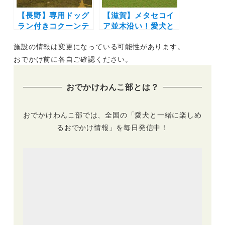
【長野】専用ドッグ
【滋賀】メタセコイ
ラン付きコクーンテ
ア並木沿い！愛犬と
ントで愛犬と日本一
泊まれるグランピン
施設の情報は変更になっている可能性があります。
の星空を満喫！北欧
グ
風グランピング施設
「GLAMPING&CAF
おでかけ前に各自ご確認ください。
「mokki ～
E MUKU」が2022
stardust luxury
年9月16日オープ
おでかけわんこ部とは？
glamping achi
ン！「ドッグロータ
village～」2022年8
ステント」にはプラ
月オープン！
イベートドッグラン
おでかけわんこ部では、全国の「愛犬と一緒に楽しめ
も♪
るおでかけ情報」を毎日発信中！