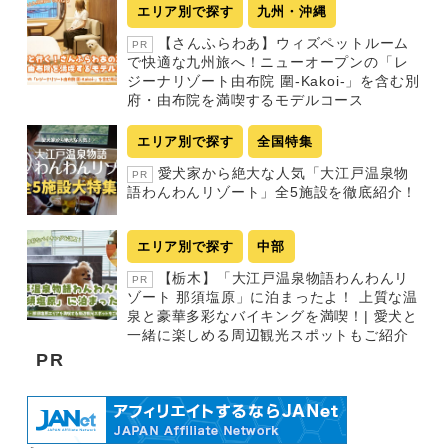
エリア別で探す
九州・沖縄
【さんふらわあ】ウィズペットルーム
PR
で快適な九州旅へ！ニューオープンの「レ
ジーナリゾート由布院 圍-Kakoi-」を含む別
府・由布院を満喫するモデルコース
エリア別で探す
全国特集
愛犬家から絶大な人気「大江戸温泉物
PR
語わんわんリゾート」全5施設を徹底紹介！
エリア別で探す
中部
【栃木】「大江戸温泉物語わんわんリ
PR
ゾート 那須塩原」に泊まったよ！ 上質な温
泉と豪華多彩なバイキングを満喫！| 愛犬と
一緒に楽しめる周辺観光スポットもご紹介
PR