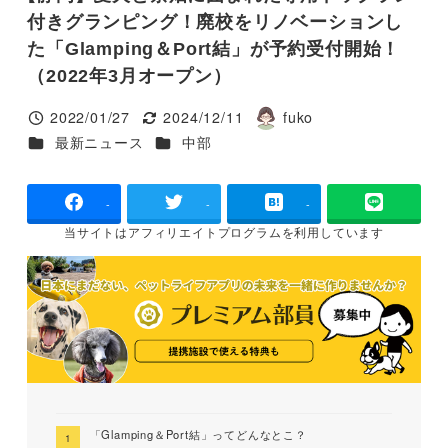
付きグランピング！廃校をリノベーションし
た「Glamping＆Port結」が予約受付開始！
（2022年3月オープン）
2022/01/27
2024/12/11
fuko
投稿日
更新日
著
カテゴリー
カテゴリー
最新ニュース
中部
者
-
-
-
当サイトは
アフィリエイトプログラムを
利用しています
「Glamping＆Port結」ってどんなとこ？