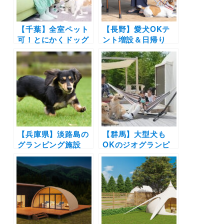
【千葉】全室ペット
【長野】愛犬OKテ
可！とにかくドッグ
ント増設＆日帰り
フレンドリーなグラ
BBQも！雲海に出会
ンピング施設「まる
えるグランピング
のもり Glamping
「SORA
with Dog」オープ
GLAMPING
ン！期間限定
RESORT」が2022
15%OFFのオープニ
年7月9日（土）から
ングセールも
拡大＆新エリアオー
プン！
【兵庫県】淡路島の
【群馬】大型犬も
グランピング施設
OKのジオグランピ
「Glamping
ング「Dot
Resort Awaji」に愛
Glamping 北軽井
犬と宿泊できる新設
沢」がリニューアル
エリア「ドッグテラ
オープン！専用ドッ
ス・プレミアム」が
グラン付きサイトも
7月1日にNEWオー
プン！