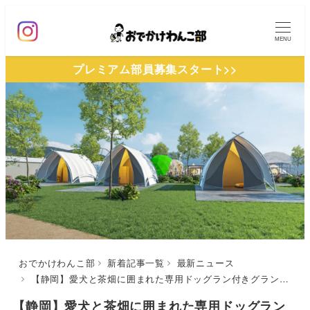
メ
イ
MENU
ン
プレミアム部員募集スタート>>
コ
ン
テ
ン
ツ
へ
移
動
おでかけわんこ部
新着記事一覧
最新ニュース
【静岡】愛犬と茶畑に囲まれた専用ドッグラン付きグランピング！廃校をリノベーションした「Glamping＆Port結」が予約受付開始！（2022年3月オープン）
【静岡】愛犬と茶畑に囲まれた専用ドッグラン