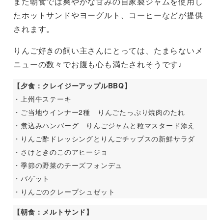
また朝食では爽やかな甘みの自家製ジャムを使用し
たホットサンドやヨーグルト、コーヒーなどが提供
されます。
りんご好きの飼い主さんにとっては、たまらないメ
ニューの数々でお腹も心も満たされそうです♩
【夕食：クレイジーアップルBBQ】
・上州牛ステーキ
・ご当地ウインナー2種 りんごたっぷり焼肉のたれ
・煮込みハンバーグ りんごジャムと粒マスタード添え
・りんご酢ドレッシングとりんごチップスの新鮮サラダ
・さけときのこのアヒージョ
・季節の野菜のチーズフォンデュ
・バゲット
・りんごのクレープシュゼット
【朝食：メルトサンド】