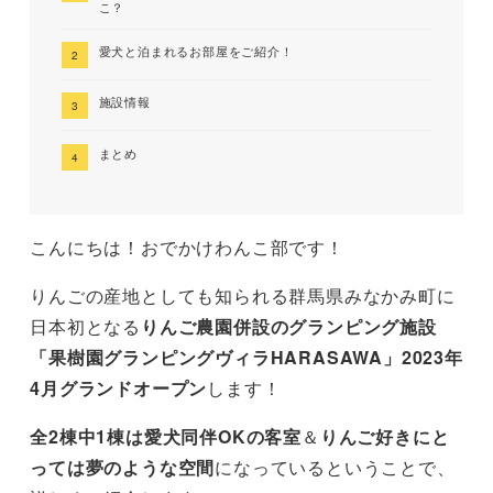
こ？
愛犬と泊まれるお部屋をご紹介！
施設情報
まとめ
こんにちは！おでかけわんこ部です！
りんごの産地としても知られる群馬県みなかみ町に
日本初となる
りんご農園併設のグランピング施設
「果樹園グランピングヴィラHARASAWA」2023年
4月グランドオープン
します！
全2棟中1棟は愛犬同伴OKの客室
＆
りんご好きにと
っては夢のような空間
になっているということで、