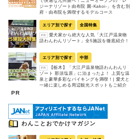
で快適な九州旅へ！ニューオープンの「レ
ジーナリゾート由布院 圍-Kakoi-」を含む別
府・由布院を満喫するモデルコース
エリア別で探す
全国特集
愛犬家から絶大な人気「大江戸温泉物
PR
語わんわんリゾート」全5施設を徹底紹介！
エリア別で探す
中部
【栃木】「大江戸温泉物語わんわんリ
PR
ゾート 那須塩原」に泊まったよ！ 上質な温
泉と豪華多彩なバイキングを満喫！| 愛犬と
一緒に楽しめる周辺観光スポットもご紹介
PR
わんことおでかけマガジン