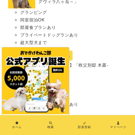
グヴィラ八ヶ岳～」
グランピング
同室宿泊OK
部屋食プランあり
プライベートドッグランあり
超大型犬まで
宿
埼玉県
【埼玉・秩父市】「秩父別邸 木叢-
komura-」
グランピング
同室宿泊OK
部屋食プランあり
プライベートドッグランあり
わんこメニューあり
超大型犬まで
×
ホーム
検索
部員登録
マイページ
岡山県
宿