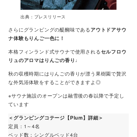
出典：プレスリリース
さらにグランピングの醍醐味である
アウトドアサウ
ナ体験もりんご一色に！
本格フィンランド式サウナで使用される
セルフロウ
リュのアロマはりんごの香り♩
秋の収穫時期にはりんごの香りが漂う果樹園で贅沢
な外気浴体験をすることができますよ◎
※サウナ施設のオープンは融雪後の春以降で予定し
ています
＜グランピングコテージ【Plum】詳細＞
定員：1～4名
ベッド数：シングルベッド4台