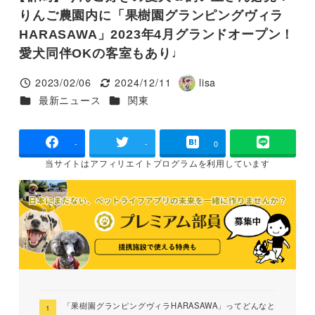
りんご農園内に「果樹園グランピングヴィラ
HARASAWA」2023年4月グランドオープン！
愛犬同伴OKの客室もあり♩
2023/02/06
2024/12/11
lisa
投稿日
更新日
著
カテゴリー
カテゴリー
最新ニュース
関東
者
-
-
0
当サイトは
アフィリエイトプログラムを
利用しています
「果樹園グランピングヴィラHARASAWA」ってどんなと