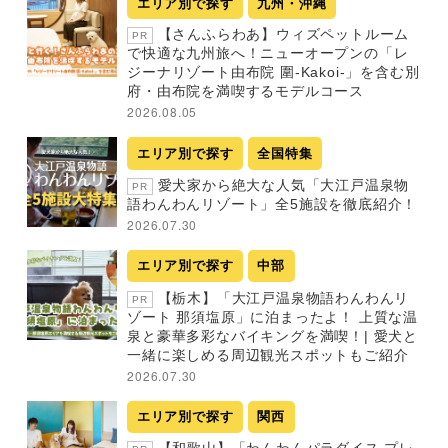
エリア別で探す
九州・沖縄
【さんふらわあ】ウィズペットルーム
PR
で快適な九州旅へ！ニューオープンの「レ
ジーナリゾート由布院 圍-Kakoi-」を含む別
府・由布院を満喫するモデルコース
2026.08.05
エリア別で探す
全国特集
愛犬家から絶大な人気「大江戸温泉物
PR
語わんわんリゾート」全5施設を徹底紹介！
2026.07.30
エリア別で探す
中部
【栃木】「大江戸温泉物語わんわんリ
PR
ゾート 那須塩原」に泊まったよ！ 上質な温
泉と豪華多彩なバイキングを満喫！| 愛犬と
一緒に楽しめる周辺観光スポットもご紹介
2026.07.30
エリア別で探す
関西