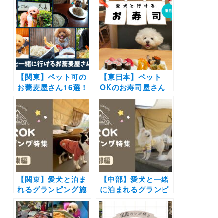
のお泊まり写真レポ
ゃん用メニューがあ
や口コミも | 大切な
るお店もご紹介（実
ペットと特別な旅行
際のおでかけレポー
を楽しもう♪
ト付き）
【関東】ペット可の
【東日本】ペット
お蕎麦屋さん16選！
OKのお寿司屋さん
愛犬同伴店内OKの
14選！| 愛犬店内同
お店やこだわりの料
伴okや大型犬OKの
理を犬連れで楽しめ
ドッグフレンドリー
るお店を紹介（おで
なお店を紹介します
かけレポ付き）
【関東】愛犬と泊ま
【中部】愛犬と一緒
れるグランピング施
に泊まれるグランピ
設17選！ドッグラン
ング18選！富士山や
付きや愛犬用温泉付
雲海の絶景や極上の