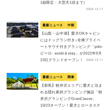
1組限定・大型犬1頭まで）
2024.12.11
最新ニュース
中部
【山梨・山中湖】愛犬OKキャビン
にはドッグラン付き♪全棟プライベ
ートサウナ付きグランピング「piilo-
ピーロ- asobi＆stay」が2022年9月
2024.12.11
23日グランドオープン！
最新ニュース
関東
【群馬】軽井沢エリアに愛犬と泊ま
れる隠れ家的グランピング施設「軽
井沢グランピングGranClasse」
10/23オープン！愛犬とロータステ