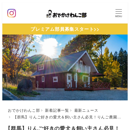
メ
イ
MENU
ン
プレミアム部員募集スタート>>
コ
ン
テ
ン
ツ
へ
移
動
おでかけわんこ部
新着記事一覧
最新ニュース
【群馬】りんご好きの愛犬＆飼い主さん必見！りんご農園内に「果樹園グランピングヴィラHARASAWA」2023年4月グランドオープン！愛犬同伴OKの客室もあり♩
【群馬】りんご好きの愛犬＆飼い主さん必見！