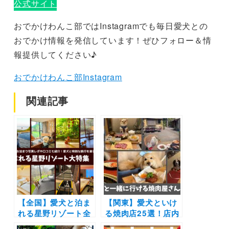
公式サイト
おでかけわんこ部ではInstagramでも毎日愛犬との
おでかけ情報を発信しています！ぜひフォロー＆情
報提供してください♪
おでかけわんこ部Instagram
関連記事
【全国】愛犬と泊ま
【関東】愛犬といけ
れる星野リゾート全
る焼肉店25選！店内
42施設大特集！実際
や個室OK＆ワンち