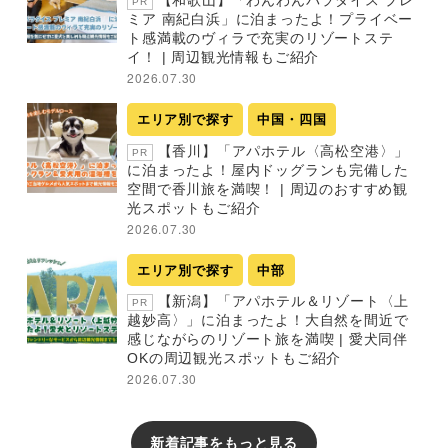
【和歌山】「わんわんパラダイス プレ
PR
ミア 南紀白浜」に泊まったよ！プライベー
ト感満載のヴィラで充実のリゾートステ
イ！ | 周辺観光情報もご紹介
2026.07.30
エリア別で探す
中国・四国
【香川】「アパホテル〈高松空港〉」
PR
に泊まったよ！屋内ドッグランも完備した
空間で香川旅を満喫！ | 周辺のおすすめ観
光スポットもご紹介
2026.07.30
エリア別で探す
中部
【新潟】「アパホテル＆リゾート〈上
PR
越妙高〉」に泊まったよ！大自然を間近で
感じながらのリゾート旅を満喫 | 愛犬同伴
OKの周辺観光スポットもご紹介
2026.07.30
新着記事をもっと見る