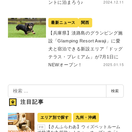
2024.12.11
ントに泊まろう♪
最新ニュース
関西
【兵庫県】淡路島のグランピング施
設「Glamping Resort Awaji」に愛
犬と宿泊できる新設エリア「ドッグ
テラス・プレミアム」が7月1日に
2025.01.15
NEWオープン！
検
検索
索
注目記事
エリア別で探す
九州・沖縄
【さんふらわあ】ウィズペットルーム
PR