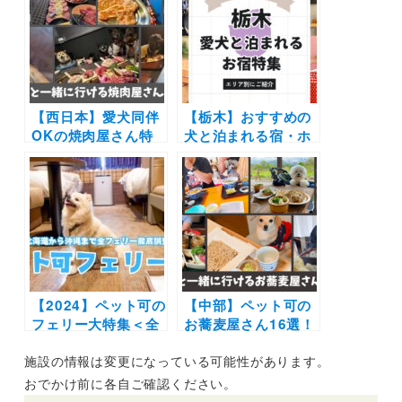
き＆豪華BBQを楽し
バーベキューで愛犬
めるおすすめスポッ
と特別な体験を♪
トを紹介
【西日本】愛犬同伴
【栃木】おすすめの
OKの焼肉屋さん特
犬と泊まれる宿・ホ
集！店内OKや愛犬
テル・ヴィラ20選 |
用メニューが揃うお
人気の那須や日光へ
店を厳選
愛犬と旅しよう♪
【2024】ペット可の
【中部】ペット可の
フェリー大特集＜全
お蕎麦屋さん16選！
24隻＞北海道から沖
愛犬同伴で店内OK
施設の情報は変更になっている可能性があります。
縄までウィズペット
やドッグラン付きの
ルーム・ペットルー
お店などご紹介！
おでかけ前に各自ご確認ください。
ムで愛犬と非日常の
（おでかけレポ付