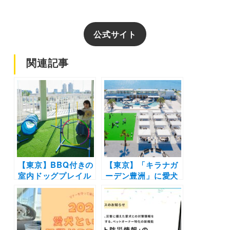
公式サイト
関連記事
【東京】BBQ付きの
【東京】「キラナガ
室内ドッグプレイル
ーデン豊洲」に愛犬
ーム登場！「キラナ
と記念日ランチが堪
ガーデン豊洲」で期
能できるレストラン
間限定のキャンペー
「CREA(クレア)」
ン「冬キラナ」が開
が1月16日リニュー
催！
アルオープン！ドッ