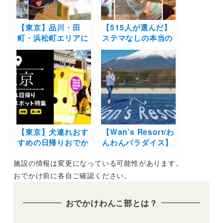
ースも新設
【東京】品川・田
【515人が選んだ】
町・浜松町エリアに
ステマなしの本当の
あるペット可カフ
ドッグフード人気ラ
ェ・レストラン10
ンキング＜9部門＞ |
選！実際のおでかけ
愛犬の気になる悩み
レポ付き
ケアで飼い主さんの
満足度が本当に高い
のはこれ！
【東京】犬連れおす
【Wan’s Resort/わ
すめの日帰りおでか
んわんパラダイス】
けスポット特集！ペ
今夏より各施設の屋
施設の情報は変更になっている可能性があります。
ットと一緒に遊ぶ・
外ドッグランリニュ
見る・体験を満喫し
ーアルが決定！サイ
おでかけ前に各自ご確認ください。
よう♪穴場施設も紹
ズ別ランを設置！フ
介
ォトジェニックな写
おでかけわんこ部とは？
真が撮影できるスポ
ットも♩