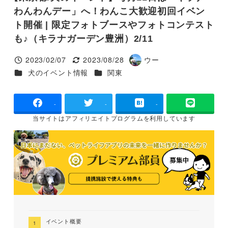
わんわんデー」へ！わんこ大歓迎初回イベン
ト開催 | 限定フォトブースやフォトコンテスト
も♪（キラナガーデン豊洲）2/11
2023/02/07
2023/08/28
ウー
投稿日
更新日
著
カテゴリー
カテゴリー
犬のイベント情報
関東
者
-
-
-
当サイトは
アフィリエイトプログラムを
利用しています
イベント概要