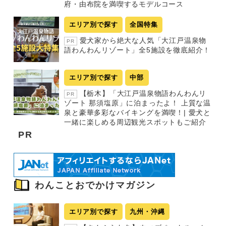
府・由布院を満喫するモデルコース
エリア別で探す
全国特集
愛犬家から絶大な人気「大江戸温泉物
PR
語わんわんリゾート」全5施設を徹底紹介！
エリア別で探す
中部
【栃木】「大江戸温泉物語わんわんリ
PR
ゾート 那須塩原」に泊まったよ！ 上質な温
泉と豪華多彩なバイキングを満喫！| 愛犬と
一緒に楽しめる周辺観光スポットもご紹介
PR
わんことおでかけマガジン
エリア別で探す
九州・沖縄