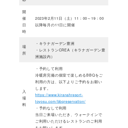
開
催
2023年2月11日（土）11：00～19：00
日
以降毎月の11日に開催
時
・キラナガーデン豊洲
場
・レストランCREA（キラナガーデン豊
所
洲施設内）
・予約して利用
冷暖房完備の個室で楽しめるBBQをご
利用の方は、以下よりご予約をお願い
します。
入
https://www.kiranahresort-
場
toyosu.com/bbqreservation/
料
・予約なしで利用
当日ご来場いただき、ウォークインで
ご利用いただけるレストランのご利用
をお願いします。