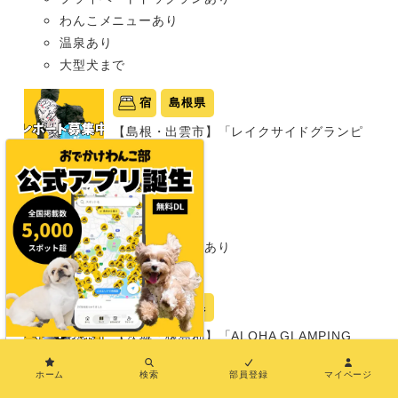
わんこメニューあり
温泉あり
大型犬まで
宿
島根県
【島根・出雲市】「レイクサイドグランピ
ング出雲」
グランピング
同室宿泊OK
部屋食プランあり
プライベートドッグランあり
犬種条件: 要問い合わせ
宿
茨城県
【茨城・猿島郡】「ALOHA GLAMPING
×
RESORT SAKAI」
ホーム
検索
部員登録
マイページ
グランピング