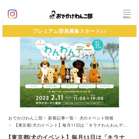
メ
イ
MENU
ン
プレミアム部員募集スタート>>
コ
ン
テ
ン
ツ
へ
移
動
おでかけわんこ部
新着記事一覧
犬のイベント情報
【東京都/犬のイベント】毎月11日は「キラナわんわんデー」へ！わんこ大歓迎初回イベント開催 | 限定フォトブースやフォトコンテストも♪（キラナガーデン豊洲）2/11
【東京都/犬のイベント】毎月11日は「キラナ