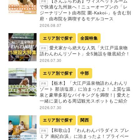
【さんふらわあ】ウィズペットルーム
PR
で快適な九州旅へ！ニューオープンの「レ
ジーナリゾート由布院 圍-Kakoi-」を含む別
府・由布院を満喫するモデルコース
2026.08.07
エリア別で探す
全国特集
愛犬家から絶大な人気「大江戸温泉物
PR
語わんわんリゾート」全5施設を徹底紹介！
2026.07.30
エリア別で探す
中部
【栃木】「大江戸温泉物語わんわんリ
PR
ゾート 那須塩原」に泊まったよ！ 上質な温
泉と豪華多彩なバイキングを満喫！| 愛犬と
一緒に楽しめる周辺観光スポットもご紹介
2026.07.30
エリア別で探す
関西
【和歌山】「わんわんパラダイス プレ
PR
ミア 南紀白浜」に泊まったよ！プライベー