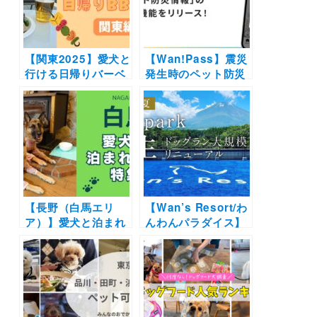
グランも併設
【関東2025】愛犬と
【Wan!Pass】震災
行ける日帰りバーベ
発生時のペット防災
キュー場12選 | ドッ
を支援する機能を追
グラン付きやラグジ
加！知識や情報を学
ュアリーな施設も！
んで愛犬との同行避
（おでかけレポあ
難に備えよう！
り）
【長野（白馬エリ
【Wan’s Resort/わ
ア）】愛犬と泊まれ
んわんパラダイス】
る宿11選！温泉付き
ドッグランを大幅リ
のリゾートホテルか
ニューアルした
らペットフレンドリ
「dog park」が誕
ーなペンションまで
生！各ホテルごとに
を厳選（実際のおで
異なるデザイン＆コ
かけレポートあり）
ンセプトのフォトブ