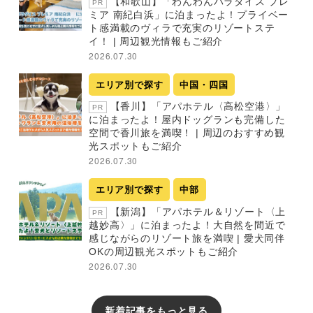
【和歌山】「わんわんパラダイス プレ
PR
ミア 南紀白浜」に泊まったよ！プライベー
ト感満載のヴィラで充実のリゾートステ
イ！ | 周辺観光情報もご紹介
2026.07.30
エリア別で探す
中国・四国
【香川】「アパホテル〈高松空港〉」
PR
に泊まったよ！屋内ドッグランも完備した
空間で香川旅を満喫！ | 周辺のおすすめ観
光スポットもご紹介
2026.07.30
エリア別で探す
中部
【新潟】「アパホテル＆リゾート〈上
PR
越妙高〉」に泊まったよ！大自然を間近で
感じながらのリゾート旅を満喫 | 愛犬同伴
OKの周辺観光スポットもご紹介
2026.07.30
新着記事をもっと見る