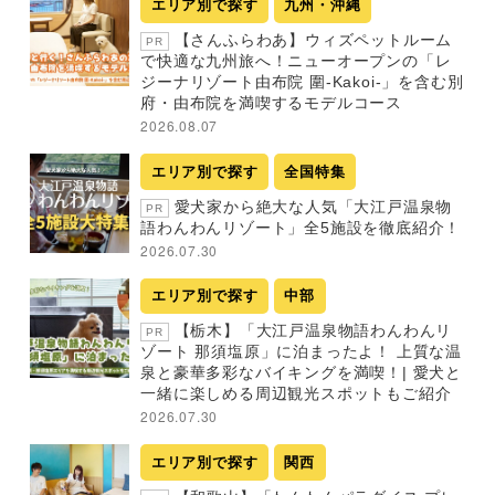
エリア別で探す
九州・沖縄
【さんふらわあ】ウィズペットルーム
PR
で快適な九州旅へ！ニューオープンの「レ
ジーナリゾート由布院 圍-Kakoi-」を含む別
府・由布院を満喫するモデルコース
2026.08.07
エリア別で探す
全国特集
愛犬家から絶大な人気「大江戸温泉物
PR
語わんわんリゾート」全5施設を徹底紹介！
2026.07.30
エリア別で探す
中部
【栃木】「大江戸温泉物語わんわんリ
PR
ゾート 那須塩原」に泊まったよ！ 上質な温
泉と豪華多彩なバイキングを満喫！| 愛犬と
一緒に楽しめる周辺観光スポットもご紹介
2026.07.30
エリア別で探す
関西