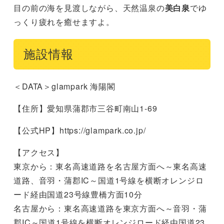
目の前の海を見渡しながら、天然温泉の
美白泉
でゆ
っくり疲れを癒せますよ。
施設情報
＜DATA＞glampark 海陽閣
【住所】愛知県蒲郡市三谷町南山1-69
【公式HP】https://glampark.co.jp/
【アクセス】
東京から：東名高速道路を名古屋方面へ～東名高速
道路、音羽・蒲郡IC～国道1号線を横断オレンジロ
ード経由国道23号線豊橋方面10分
名古屋から：東名高速道路を東京方面へ～音羽・蒲
郡IC～国道1号線を横断オレンジロード経由国道23