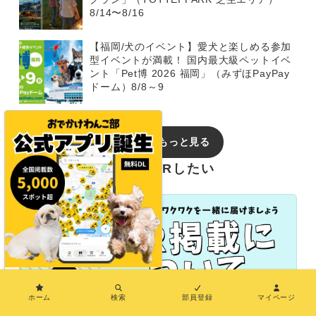
8/14〜8/16
【福岡/犬のイベント】愛犬と楽しめる参加
型イベントが満載！ 国内最大級ペットイベ
ント「Pet博 2026 福岡」（みずほPayPay
ドーム）8/8～9
イベントをもっと見る
おでかけわんこ部でPRしたい
×
ホーム
検索
部員登録
マイページ