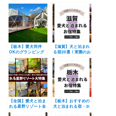
ング18選！富士山や
選！伊豆や熱海はも
雲海の絶景や極上の
ちろん鳥羽や伊勢エ
バーベキューで愛犬
リアの宿も厳選（実
と特別な体験を♪
際のおでかけレポ付
き）
【栃木】愛犬同伴
【滋賀】犬と泊まれ
OKのグランピング
る宿20選！実際のお
テントにプライベー
でかけレポート口コ
トドッグランも登
ミ付き | 人気の温泉
場！「glampark 益
宿からホテル・コテ
子舘」が4月1日より
ージを紹介します
リニューアルオープ
ン！
【全国】愛犬と泊ま
【栃木】おすすめの
れる星野リゾート全
犬と泊まれる宿・ホ
42施設大特集！実際
テル・ヴィラ20選 |