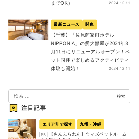
2024.12.11
までOK）
最新ニュース
関東
【千葉】「佐原商家町ホテル
NIPPONIA」の愛犬部屋が2024年3
月11日にリニューアルオープン！ペ
ット同伴で楽しめるアクティビティ
2024.12.11
体験も開始！
検
検索
索
注目記事
エリア別で探す
九州・沖縄
【さんふらわあ】ウィズペットルーム
PR