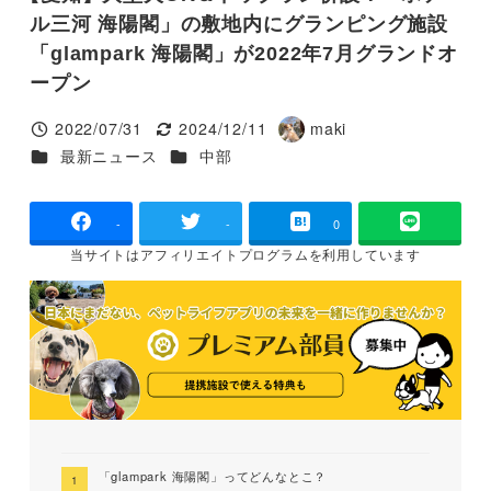
ル三河 海陽閣」の敷地内にグランピング施設
「glampark 海陽閣」が2022年7月グランドオ
ープン
2022/07/31
2024/12/11
maki
投稿日
更新日
著
カテゴリー
カテゴリー
最新ニュース
中部
者
-
-
0
当サイトは
アフィリエイトプログラムを
利用しています
「glampark 海陽閣」ってどんなとこ？