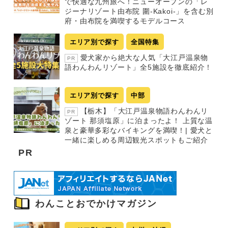
で快適な九州旅へ！ニューオープンの「レ
ジーナリゾート由布院 圍-Kakoi-」を含む別
府・由布院を満喫するモデルコース
エリア別で探す
全国特集
愛犬家から絶大な人気「大江戸温泉物
PR
語わんわんリゾート」全5施設を徹底紹介！
エリア別で探す
中部
【栃木】「大江戸温泉物語わんわんリ
PR
ゾート 那須塩原」に泊まったよ！ 上質な温
泉と豪華多彩なバイキングを満喫！| 愛犬と
一緒に楽しめる周辺観光スポットもご紹介
PR
わんことおでかけマガジン