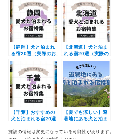
のお泊まり写真レポ
人気の那須や日光へ
や口コミも | 大切な
愛犬と旅しよう♪
ペットと特別な旅行
を楽しもう♪
【静岡】犬と泊まれ
【北海道】犬と泊ま
る宿20選（実際のお
れる宿20選（実際の
でかけレポあり）エ
おでかけレポあり）|
リア別に温泉やコテ
コテージやリゾート
ージなど新施設や穴
ホテルなどエリア別
場もご紹介
に紹介
【千葉】おすすめの
【夏でも涼しい】避
犬と泊まれる宿20選
暑地にある犬と泊ま
（実際のおでかけレ
れる宿特集！那須高
施設の情報は変更になっている可能性があります。
ポあり）露天風呂や
原や軽井沢・奥日光
プライベートドッグ
や勝浦など8エリア