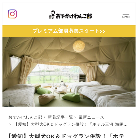
メ
イ
MENU
ン
プレミアム部員募集スタート>>
コ
ン
テ
ン
ツ
へ
移
動
おでかけわんこ部
新着記事一覧
最新ニュース
【愛知】大型犬OK＆ドッグラン併設！「ホテル三河 海陽閣」の敷地内にグランピング施設「glampark 海陽閣」が2022年7月グランドオープン
【愛知】大型犬OK＆ドッグラン併設！「ホテ