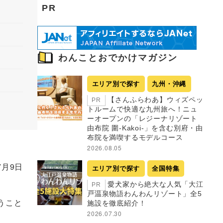
PR
わんことおでかけマガジン
エリア別で探す
九州・沖縄
【さんふらわあ】ウィズペッ
PR
トルームで快適な九州旅へ！ニュ
ーオープンの「レジーナリゾート
由布院 圍-Kakoi-」を含む別府・由
布院を満喫するモデルコース
2026.08.05
7月9日
エリア別で探す
全国特集
愛犬家から絶大な人気「大江
PR
戸温泉物語わんわんリゾート」全5
うこと
施設を徹底紹介！
2026.07.30