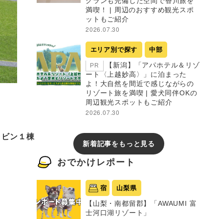
グランも完備した空間で香川旅を
満喫！ | 周辺のおすすめ観光スポ
ットもご紹介
2026.07.30
エリア別で探す
中部
【新潟】「アパホテル＆リゾ
PR
ート〈上越妙高〉」に泊まった
よ！大自然を間近で感じながらの
リゾート旅を満喫 | 愛犬同伴OKの
周辺観光スポットもご紹介
2026.07.30
ャビン１棟
新着記事をもっと見る
おでかけレポート
宿
山梨県
【山梨・南都留郡】「AWAUMI 富
士河口湖リゾート」