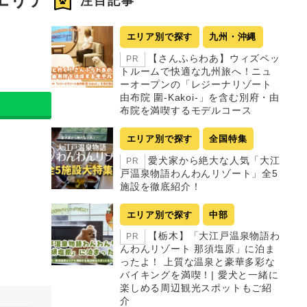
注目記事
エリア別で探す
九州・沖縄
【さんふらわあ】ウィズペッ
PR
トルームで快適な九州旅へ！ニュ
ーオープンの「レジーナリゾート
由布院 圍-Kakoi-」を含む別府・由
布院を満喫するモデルコース
エリア別で探す
全国特集
愛犬家から絶大な人気「大江
PR
戸温泉物語わんわんリゾート」全5
施設を徹底紹介！
エリア別で探す
中部
【栃木】「大江戸温泉物語わ
PR
んわんリゾート 那須塩原」に泊ま
ったよ！ 上質な温泉と豪華多彩な
バイキングを満喫！| 愛犬と一緒に
楽しめる周辺観光スポットもご紹
介