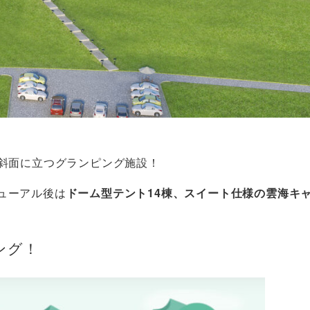
レンデ斜面に立つグランピング施設！
ューアル後は
ドーム型テント14棟、スイート仕様の雲海キ
ング！