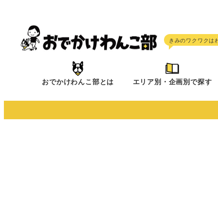
メ
イ
ン
コ
ン
テ
おでかけわんこ部とは
エリア別・企画別で探す
ン
ツ
へ
移
動