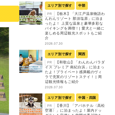
エリア別で探す
中部
【栃木】「大江戸温泉物語わ
PR
んわんリゾート 那須塩原」に泊ま
ったよ！ 上質な温泉と豪華多彩な
バイキングを満喫！| 愛犬と一緒に
楽しめる周辺観光スポットもご紹
介
2026.07.30
エリア別で探す
関西
【和歌山】「わんわんパラダ
PR
イス プレミア 南紀白浜」に泊まっ
たよ！プライベート感満載のヴィ
ラで充実のリゾートステイ！ | 周
辺観光情報もご紹介
2026.07.30
エリア別で探す
中国・四国
【香川】「アパホテル〈高松
PR
空港〉」に泊まったよ！屋内ドッ