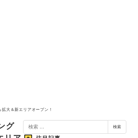
）から拡大＆新エリアオープン！
検
ング
検索
索
新エリア