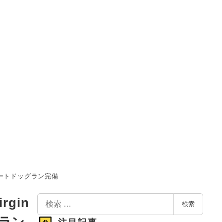
イベートドッグラン完備
検
gin
検索
索
グラン