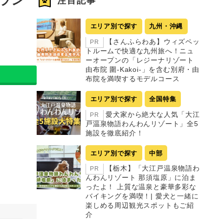
注目記事
エリア別で探す
九州・沖縄
【さんふらわあ】ウィズペッ
PR
トルームで快適な九州旅へ！ニュ
ーオープンの「レジーナリゾート
由布院 圍-Kakoi-」を含む別府・由
布院を満喫するモデルコース
エリア別で探す
全国特集
愛犬家から絶大な人気「大江
PR
戸温泉物語わんわんリゾート」全5
施設を徹底紹介！
エリア別で探す
中部
【栃木】「大江戸温泉物語わ
PR
んわんリゾート 那須塩原」に泊ま
ったよ！ 上質な温泉と豪華多彩な
バイキングを満喫！| 愛犬と一緒に
楽しめる周辺観光スポットもご紹
介