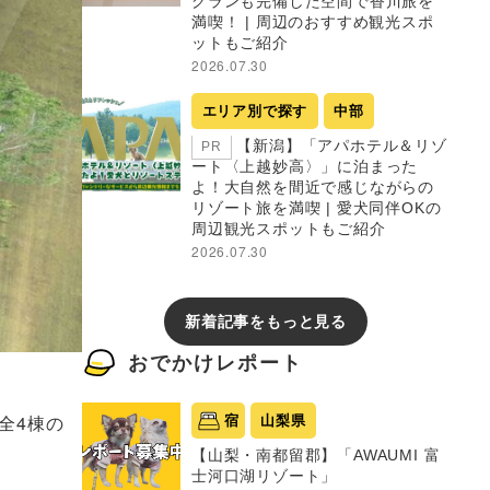
グランも完備した空間で香川旅を
満喫！ | 周辺のおすすめ観光スポ
ットもご紹介
2026.07.30
エリア別で探す
中部
【新潟】「アパホテル＆リゾ
PR
ート〈上越妙高〉」に泊まった
よ！大自然を間近で感じながらの
リゾート旅を満喫 | 愛犬同伴OKの
周辺観光スポットもご紹介
2026.07.30
新着記事をもっと見る
おでかけレポート
る全4棟の
宿
山梨県
【山梨・南都留郡】「AWAUMI 富
士河口湖リゾート」