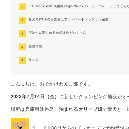
「Olive GLAMP淡路島Virgin Valley-バージンバレー-」ってど
愛犬同伴OKのお部屋はプライベートドッグラン完備！
宿泊中に楽しめる自然体験がたくさん
施設情報
まとめ
こんにちは。おでかけわんこ部です。
2023年7月14日（金）
に新しいグランピング施設がオ
場所は兵庫県淡路島。
泊まれるオリーブ畑
で愛犬と一
6月30日からのプレオープン予約受付