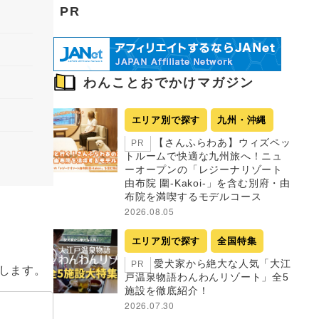
PR
わんことおでかけマガジン
エリア別で探す
九州・沖縄
【さんふらわあ】ウィズペッ
PR
トルームで快適な九州旅へ！ニュ
ーオープンの「レジーナリゾート
由布院 圍-Kakoi-」を含む別府・由
布院を満喫するモデルコース
2026.08.05
エリア別で探す
全国特集
愛犬家から絶大な人気「大江
PR
します。
戸温泉物語わんわんリゾート」全5
施設を徹底紹介！
2026.07.30