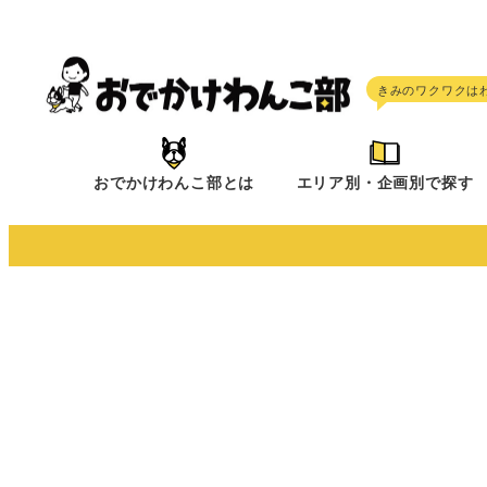
メ
イ
ン
コ
ン
テ
おでかけわんこ部とは
エリア別・企画別で探す
ン
ツ
へ
移
動