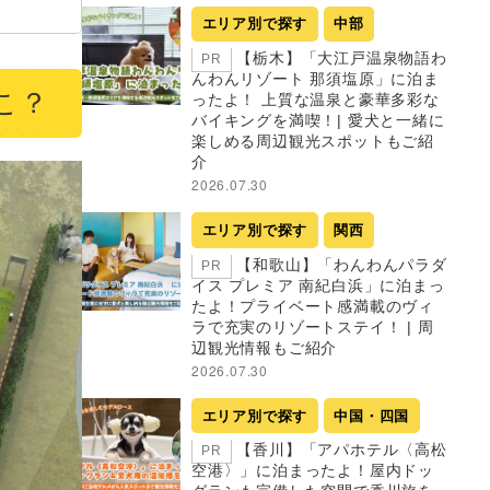
エリア別で探す
中部
【栃木】「大江戸温泉物語わ
PR
んわんリゾート 那須塩原」に泊ま
とこ？
ったよ！ 上質な温泉と豪華多彩な
バイキングを満喫！| 愛犬と一緒に
楽しめる周辺観光スポットもご紹
介
2026.07.30
エリア別で探す
関西
【和歌山】「わんわんパラダ
PR
イス プレミア 南紀白浜」に泊まっ
たよ！プライベート感満載のヴィ
ラで充実のリゾートステイ！ | 周
辺観光情報もご紹介
2026.07.30
エリア別で探す
中国・四国
【香川】「アパホテル〈高松
PR
空港〉」に泊まったよ！屋内ドッ