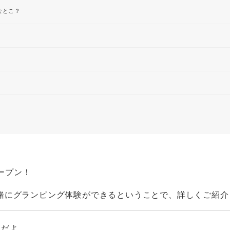
んなとこ？
ープン！
緒にグランピング体験ができるということで、詳しくご紹介
中だよ。