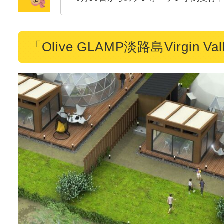
「Olive GLAMP淡路島Virgi