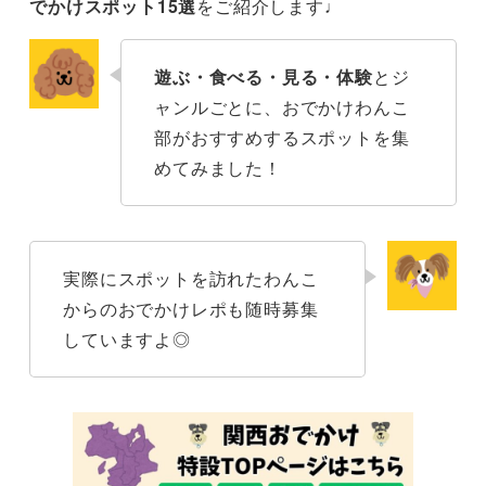
でかけスポット15選
をご紹介します♩
【見る】あわじ花さじき
遊ぶ・食べる・見る・体験
とジ
【見る】道の駅うずしお in うずまちテラス
ャンルごとに、おでかけわんこ
部がおすすめするスポットを集
【体験】ぬか酵素Sun燦
めてみました！
【体験】安冨白土瓦（淡路島 かわらや）
【体験】じゃのひれSUP
実際にスポットを訪れたわんこ
まとめ
からのおでかけレポも随時募集
していますよ◎