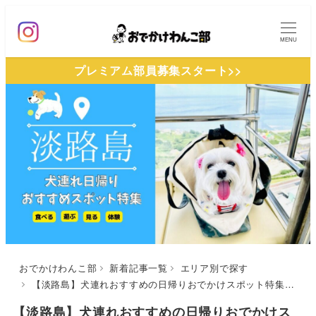
メ
イ
MENU
ン
プレミアム部員募集スタート>>
コ
ン
テ
ン
ツ
へ
移
動
おでかけわんこ部
新着記事一覧
エリア別で探す
【淡路島】犬連れおすすめの日帰りおでかけスポット特集！ペットと一緒に食事や体験・観光を満喫しよう♪穴場施設も紹介
【淡路島】犬連れおすすめの日帰りおでかけス