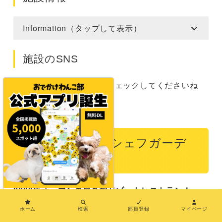
Information（タップして表示）
施設のSNS
最新情報は施設のSNSをチェックしてくださいね
Instagram
Facebook
【食べる】淡路シェフガーデ
ン by PASONA
2023年オープンの屋外型リゾートレストラン！
×
ホーム
検索
部員登録
マイページ
テラス席OK