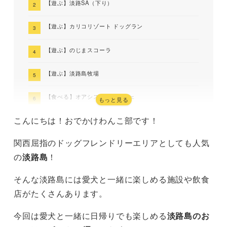
【遊ぶ】淡路SA（下り）
【遊ぶ】カリコリゾート ドッグラン
【遊ぶ】のじまスコーラ
【遊ぶ】淡路島牧場
【食べる】オアシスドックカフェ
もっと見る
こんにちは！おでかけわんこ部です！
【食べる】淡路島クラフトサーカス ドッグテラス
関西屈指のドッグフレンドリーエリアとしても人気
【食べる】淡路シェフガーデン by PASONA
の
淡路島
！
【食べる】TAKAMURA COFFEE ROASTERS
FACTORY AND CAFE in 淡路島
そんな淡路島には愛犬と一緒に楽しめる施設や飲食
店がたくさんあります。
【食べる】IN THE HOUSE
今回は愛犬と一緒に日帰りでも楽しめる
淡路島のお
【閉店】【食べる】焼肉 まほろば淡路島店