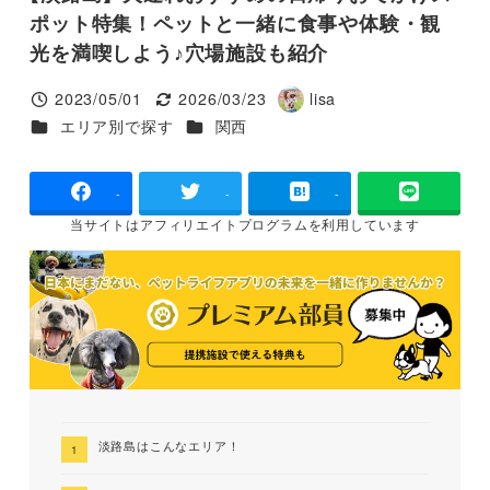
ポット特集！ペットと一緒に食事や体験・観
光を満喫しよう♪穴場施設も紹介
2023/05/01
2026/03/23
lisa
投稿日
更新日
著
カテゴリー
カテゴリー
エリア別で探す
関西
者
-
-
-
当サイトは
アフィリエイトプログラムを
利用しています
淡路島はこんなエリア！