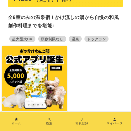
全8室のみの温泉宿！かけ流しの湯から自慢の和風
創作料理までを堪能♩
超大型犬OK
頭数制限なし
温泉
ドッグラン
×
出典：公式サイト
ホーム
検索
部員登録
マイページ