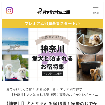
メ
イ
MENU
ン
プレミアム部員募集スタート>>
コ
ン
テ
ン
ツ
へ
移
動
おでかけわんこ部
新着記事一覧
エリア別で探す
【神奈川】犬と泊まれる宿15選！実際のおでかけレポート口コミ付き | 人気の温泉宿やリゾートホテルなど紹介
【神奈川】犬と泊まれる宿15選！実際のおでか