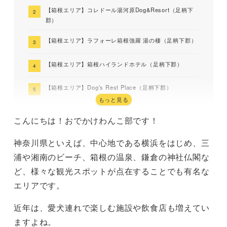
【箱根エリア】コレドール湯河原Dog&Resort（足柄下
郡）
【箱根エリア】ラフォーレ箱根強羅 湯の棲（足柄下郡）
【箱根エリア】箱根ハイランドホテル（足柄下郡）
【箱根エリア】Dog’s Rest Place（足柄下郡）
もっと見る
【箱根エリア】Rakuten STAY VILLA 箱根仙石原（足柄
こんにちは！おでかけわんこ部です！
下郡）
神奈川県といえば、中心地である横浜をはじめ、三
【箱根エリア】ルクス箱根湯本（足柄下郡）
浦や湘南のビーチ、箱根の温泉、鎌倉の神社仏閣な
【箱根エリア】ドッグパレスリゾート箱根（足柄下郡）
ど、様々な観光スポットが点在することでも有名な
エリアです。
【箱根エリア】ヒルトン小田原リゾート＆スパ（小田原
市）
近年は、愛犬連れで楽しむ施設や飲食店も増えてい
【三浦半島エリア】葉山ホテル 音羽ノ森（横須賀市）
ますよね。