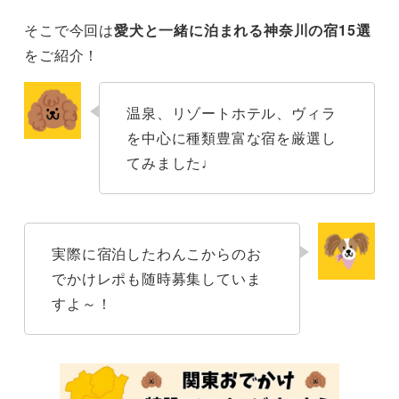
【三浦半島エリア】&SUN Penthouse（横須賀市）
そこで今回は
愛犬と一緒に泊まれる神奈川の宿15選
をご紹介！
【三浦半島エリア】THE HOUSE koajiro marina
suite（三浦市）
温泉、リゾートホテル、ヴィラ
【三浦半島エリア】The Canvas Hayama Park（三浦
を中心に種類豊富な宿を厳選し
郡）
てみました♩
【湘南エリア】BIRD HOTEL（鎌倉市）
【湘南エリア】湘南鎌倉クリスタルホテル（藤沢市）
実際に宿泊したわんこからのお
まとめ
でかけレポも随時募集していま
すよ～！