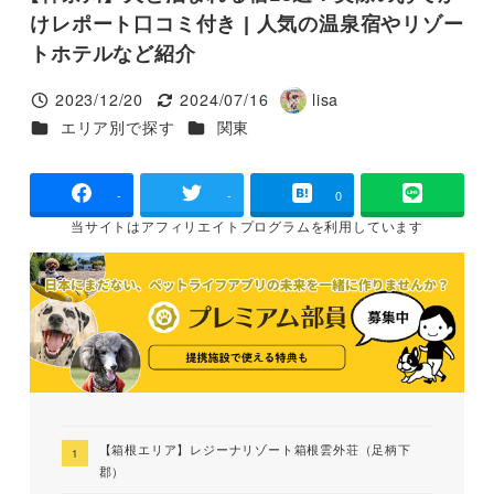
けレポート口コミ付き | 人気の温泉宿やリゾー
トホテルなど紹介
2023/12/20
2024/07/16
lisa
投稿日
更新日
著
カテゴリー
カテゴリー
エリア別で探す
関東
者
-
-
0
当サイトは
アフィリエイトプログラムを
利用しています
【箱根エリア】レジーナリゾート箱根雲外荘（足柄下
郡）