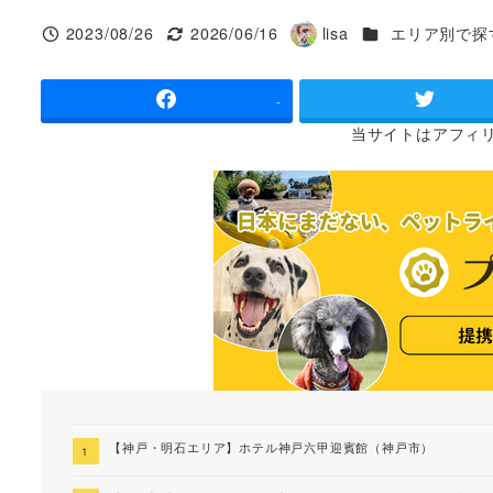
カテゴリー
2023/08/26
2026/06/16
lisa
エリア別で探
投稿日
更新日
著
者
-
当サイトは
アフィ
【神戸・明石エリア】ホテル神戸六甲迎賓館（神戸市）