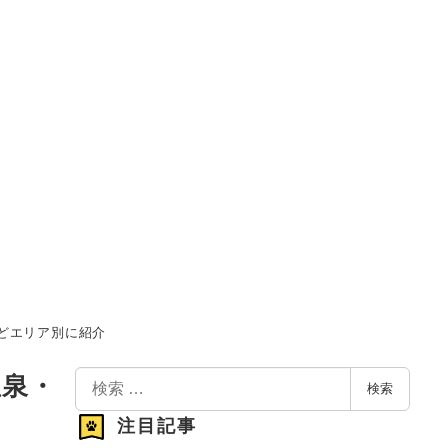
どエリア別に紹介
検
温泉・
検索
索
注目記事