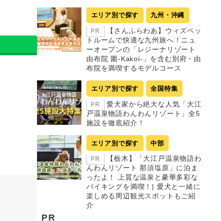
エリア別で探す
九州・沖縄
【さんふらわあ】ウィズペッ
PR
トルームで快適な九州旅へ！ニュ
ーオープンの「レジーナリゾート
由布院 圍-Kakoi-」を含む別府・由
布院を満喫するモデルコース
エリア別で探す
全国特集
愛犬家から絶大な人気「大江
PR
戸温泉物語わんわんリゾート」全5
施設を徹底紹介！
エリア別で探す
中部
【栃木】「大江戸温泉物語わ
PR
んわんリゾート 那須塩原」に泊ま
ったよ！ 上質な温泉と豪華多彩な
バイキングを満喫！| 愛犬と一緒に
楽しめる周辺観光スポットもご紹
介
PR