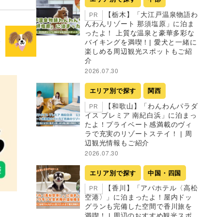
【栃木】「大江戸温泉物語わ
PR
んわんリゾート 那須塩原」に泊ま
ったよ！ 上質な温泉と豪華多彩な
バイキングを満喫！| 愛犬と一緒に
楽しめる周辺観光スポットもご紹
介
2026.07.30
エリア別で探す
関西
【和歌山】「わんわんパラダ
PR
イス プレミア 南紀白浜」に泊まっ
たよ！プライベート感満載のヴィ
ラで充実のリゾートステイ！ | 周
辺観光情報もご紹介
2026.07.30
エリア別で探す
中国・四国
【香川】「アパホテル〈高松
PR
空港〉」に泊まったよ！屋内ドッ
グランも完備した空間で香川旅を
満喫！ | 周辺のおすすめ観光スポ