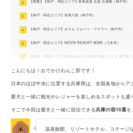
【閉業】【神戸・明石エリア】有馬温泉 元湯 古泉閣（神戸市）
【神戸・明石エリア】有馬六彩（神戸市）
【神戸・明石エリア】ホテル フルーツ・フラワー（神戸市）
【神戸・明石エリア】NESTA RESORT KOBE（三木市）
【姫路・赤穂エリア】姫路ゆめさき川温泉 里湯ひととき 夢乃井
こんにちは！おでかけわんこ部です！
【姫路・赤穂エリア】ホテル モンテローザ（神崎郡）
日本のほぼ中央に位置する兵庫県は、全国各地からア
【宝塚・篠山エリア】かねのね丹波（丹波市）
愛犬と一緒に観光やレジャーを楽しめるスポットも盛
【宝塚・篠山エリア】愛犬と泊まれる丹波の宿 華格子（丹波市）
そこで今回は愛犬と一緒に宿泊できる
兵庫の宿15選
を
【豊岡・養父エリア】レイセニット城崎スイートvilla（豊岡市）
【豊岡・養父エリア】竹野の海辺 湯やど 海の音 ～うみのね～（
温泉旅館、リゾートホテル、コテージ