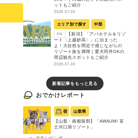
ットもご紹介
2026.07.30
エリア別で探す
中部
【新潟】「アパホテル＆リゾ
PR
ート〈上越妙高〉」に泊まった
よ！大自然を間近で感じながらの
リゾート旅を満喫 | 愛犬同伴OKの
周辺観光スポットもご紹介
2026.07.30
新着記事をもっと見る
おでかけレポート
宿
山梨県
【山梨・南都留郡】「AWAUMI 富
士河口湖リゾート」
グランピング