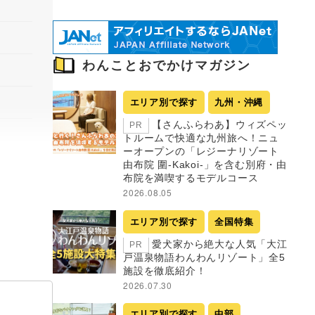
わんことおでかけマガジン
エリア別で探す
九州・沖縄
【さんふらわあ】ウィズペッ
PR
トルームで快適な九州旅へ！ニュ
ーオープンの「レジーナリゾート
由布院 圍-Kakoi-」を含む別府・由
布院を満喫するモデルコース
2026.08.05
エリア別で探す
全国特集
愛犬家から絶大な人気「大江
PR
戸温泉物語わんわんリゾート」全5
施設を徹底紹介！
2026.07.30
エリア別で探す
中部