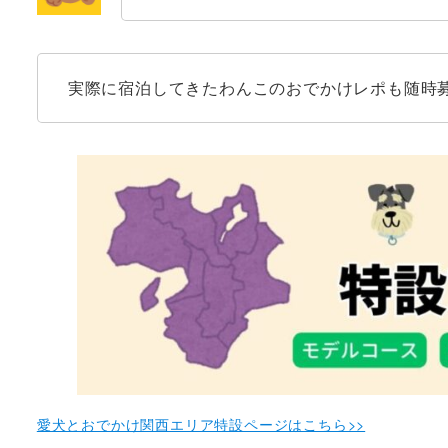
【豊岡・養父エリア】こだま荘（豊岡市）
【豊岡・養父エリア】ゆけむりの宿 朝野家（美方郡）
実際に宿泊してきたわんこのおでかけレポも随時
【豊岡・養父エリア】夕凪の丘（美方郡）
【豊岡・養父エリア】竹田城 城下町 ホテルEN（朝来市）
まとめ
愛犬とおでかけ関西エリア特設ページはこちら>>