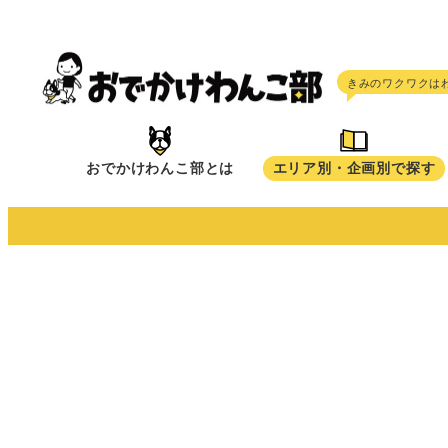
メ
イ
ン
コ
ン
テ
おでかけわんこ部とは
エリア別・企画別で探す
ン
ツ
へ
移
動