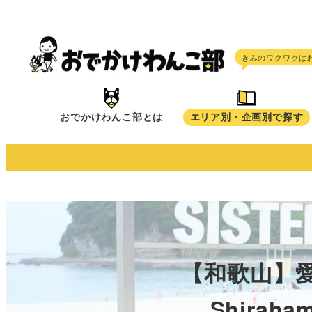
メ
イ
ン
コ
ン
テ
おでかけわんこ部とは
エリア別・企画別で探す
ン
ツ
へ
移
動
【和歌山】愛
Shira