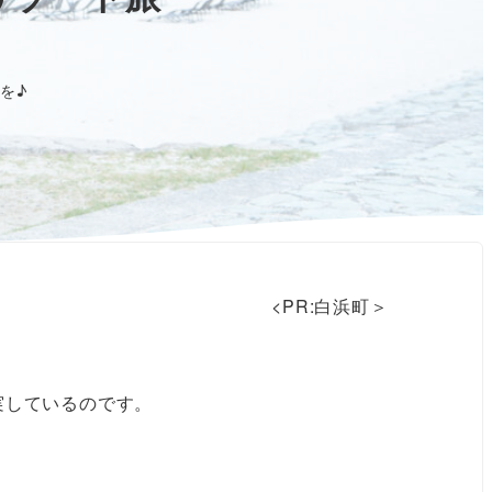
を♪
<PR:白浜町＞
実しているのです。